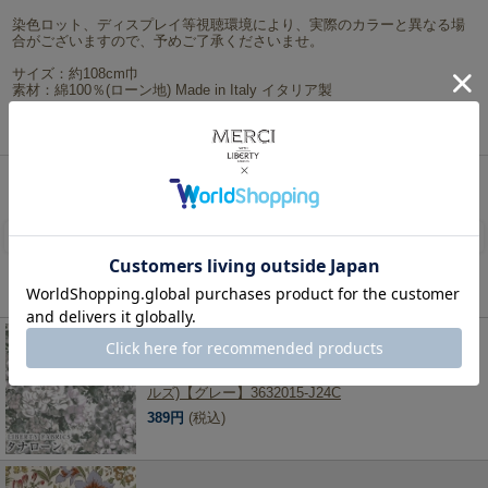
染色ロット、ディスプレイ等視聴環境により、実際のカラーと異なる場
合がございますので、予めご了承くださいませ。
サイズ：約108cm巾
素材：綿100％(ローン地) Made in Italy イタリア製
ネコポスは5mまで対応可能です。
リバティ・ファブリックス、生地の通販メルシー
>
リバティ・ファブリックス生地一覧
>
オー
ガニックタナローン
> LIBERTY FABRICS リバティプリント イタリア製オーガニックタナロー
ン生地＜Ottilia＞(オッタリア)【ミントグリーン×ピンク】157J74908-25CU
レビューを書く
この商品を見た人は、こちらの商品もチェックしています！
LIBERTY FABRICS リバティプリント 国産タナロー
ン生地<br>＜Painted Travels＞(ペインテッドトラベ
ルズ)【グレー】3632015-J24C
389円
(税込)