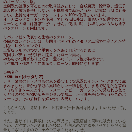
のオーガニック版。
生態系の健康を守るための取り組みとして、合成農薬、除草剤、遺伝子
組み換え技術を使用しない、有機農法で栽培された、環境にも肌にも優
しい、上質なオーガニックコットンを100％使用しています。
オーガニックコットンを使用している点以外は、風合い含め通常のタナ
ローンとの違いはほぼございません。使用用途、お取り扱い方法も通常
のタナローンと同様です。
リバティ社を代表する生地のタナローン。
今回のコレクションは、英国リバティ社のイタリア工場で生産された特
別なコレクションです。
上質なシルクのつやと手触りを木綿で再現するために
英国リバティ社が独自に開発したローン素材。
やわらかな肌ざわりと軽さ、豊かなドレープ性が特徴です。
※生地巾・価格ともに国産タナローンと同様になります。
◇柄名◇
＜Ottilia＞(オッタリア)
シリー諸島のトレスコ島の息を呑むような風景にインスパイアされて生
まれました。豊かな景観の素晴らしい一瞬を捉え、まるで幻想的な森の
ような印象を与えます。トレスコ・アビー・ガーデンズで見られる色と
りどりの熱帯植物や葉をデジタルで加工した写真を基に作られたこのパ
ターンは、その多様性を鮮やかに表現しています。
こちらの商品、発送まで8～10営業日(土日祝日は除きます)いただいてお
ります。
また、当サイトに掲載している商品は、複数店舗で同時に販売している
ため、ご注文いただきました後に、品切れのご連絡をさせていただく場
合もございますので、予めご了承くださいませ。