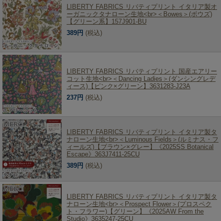
LIBERTY FABRICS リバティプリント イタリア製オ
ーガニックタナローン生地<br>＜Bowes＞(ボウズ)
【グリーン系】157J901-BU
389円
(税込)
LIBERTY FABRICS リバティプリント 国産エアリー
コット生地<br>＜Dancing Ladies＞(ダンシングレデ
ィース)【ピンク×グリーン】3631283-J23A
237円
(税込)
LIBERTY FABRICS リバティプリント イタリア製タ
ナローン生地<br>＜Luminous Fields＞(ルミナス・フ
ィールズ)【ブラウン×グレー】《2025SS Botanical
Escape》363J7411-25CU
389円
(税込)
LIBERTY FABRICS リバティプリント イタリア製タ
ナローン生地<br>＜Prospect Flower＞(プロスペク
ト・フラワー)【グリーン】《2025AW From the
Studio》3635247-25CU