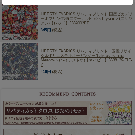
LIBERTY FABRICS リバティプリント 国産ピカデリ
ーポプリン生地(エターナル)<br>＜Elysian＞(エリジ
アン)【レッド】3339002BP
345円
(税込)
LIBERTY FABRICS リバティプリント 国産リサイ
クルポリエステルオーガンジー生地<br>＜Heidi
Meadow＞(ハイジメドウ)【ネイビー】3638139-EIE-
Z
418円
(税込)