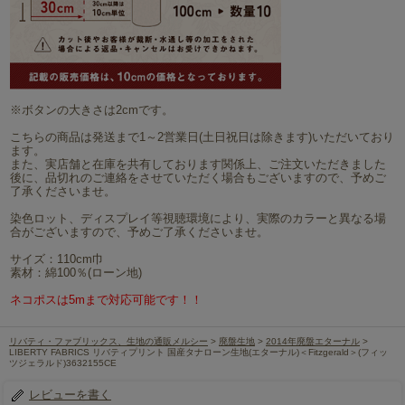
※ボタンの大きさは2cmです。
こちらの商品は発送まで1～2営業日(土日祝日は除きます)いただいており
ます。
また、実店舗と在庫を共有しております関係上、ご注文いただきました
後に、品切れのご連絡をさせていただく場合もございますので、予めご
了承くださいませ。
染色ロット、ディスプレイ等視聴環境により、実際のカラーと異なる場
合がございますので、予めご了承くださいませ。
サイズ：110cm巾
素材：綿100％(ローン地)
ネコポスは5mまで対応可能です！！
リバティ・ファブリックス、生地の通販メルシー
>
廃盤生地
>
2014年廃盤エターナル
>
LIBERTY FABRICS リバティプリント 国産タナローン生地(エターナル)＜Fitzgerald＞(フィッ
ツジェラルド)3632155CE
レビューを書く