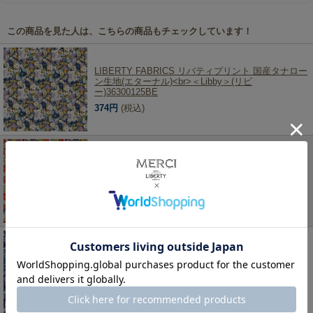
この商品を見た人は、こちらの商品もチェックしています！
LIBERTY FABRICS リバティプリント 国産タナロー
ン生地(エターナル)<br>＜Libby＞(リビ
ー)36300125BE
374円
(税込)
LIBERTY FABRICS リバティプリント 国産つや消し
ラミネート(ビニールコーティング生地)【エターナ
ル】<br>＜Delilah Cavendish＞(デリラキャヴェンデ
ィッシュ)MATLAMI3634163CE
277円
(税込)
LIBERTY FABRICS リバティプリント 国産つや消し
ラミネート(ビニールコーティング生地)【エターナ
ル】<br>＜Far Away Paisley＞(ファーアウェイペイ
ズリー)【ネイビー】MATLAMI3638238L-BE
484円
(税込)