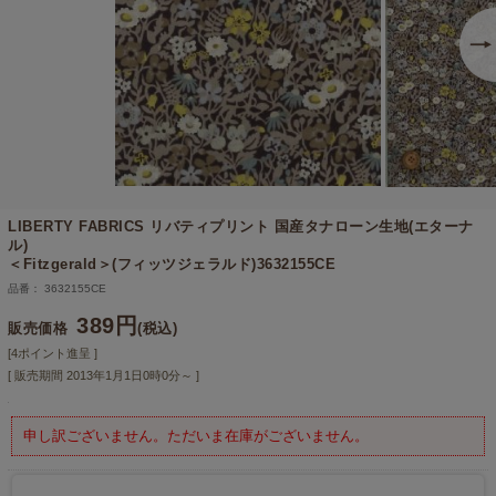
LIBERTY FABRICS リバティプリント 国産タナローン生地(エターナ
ル)
＜Fitzgerald＞(フィッツジェラルド)3632155CE
品番： 3632155CE
389円
販売価格
(税込)
[4ポイント進呈 ]
[ 販売期間
2013年1月1日0時0分
～ ]
申し訳ございません。ただいま在庫がございません。