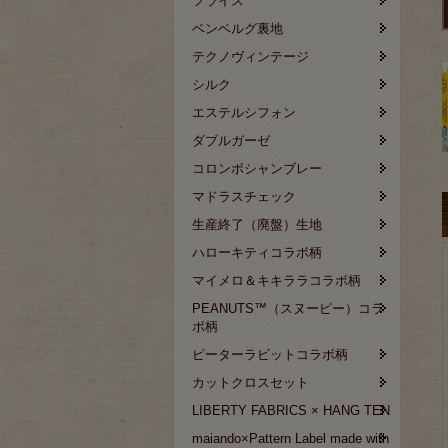
フライス
ベンベルグ裏地
テクノヴィンテージ
シルク
エステルシフォン
ダブルガーゼ
コロンボシャンブレー
マドラスチェック
生産終了（廃盤）生地
ハローキティコラボ柄
マイメロ＆キキララコラボ柄
PEANUTS™（スヌーピー）コラ
ボ柄
ピーターラビットコラボ柄
カットクロスセット
LIBERTY FABRICS × HANG TEN
maiando×Pattern Label made with