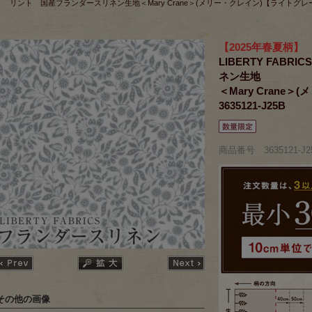
リント 国産フランダースリネン生地＜Mary Crane＞(メリー・クレイン)【ライトグレー】36
【2025年春夏柄】
LIBERTY FAB
ネン生地
＜Mary Crane
3635121-J25B
商品番号 3635121-J2
その他の画像