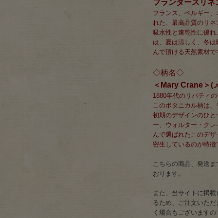
フランダースリネ
フランス、ベルギー、
れた、最高品質のリネ
吸水性と速乾性に優れ
は、夏は涼しく、冬は
んで頂ける天然素材で
◇柄名◇
＜Mary Crane
1880年代のリバテ
このボタニカル柄は、
初期のデザインのひと
ー、ウォルター・クレ
んで選ばれたこのデザ
密生しているのが特徴
こちらの商品、発送まで
おります。
また、当サイトに掲載
るため、ご注文いただ
く場合もございますの