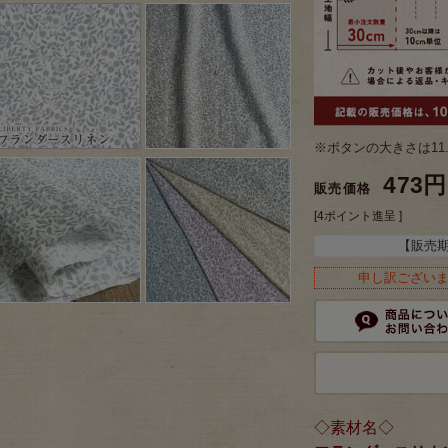
※ボタンの大きさは11
473円
販売価格
[4ポイント進呈 ]
【販売
申し訳ござい
◇素材名◇