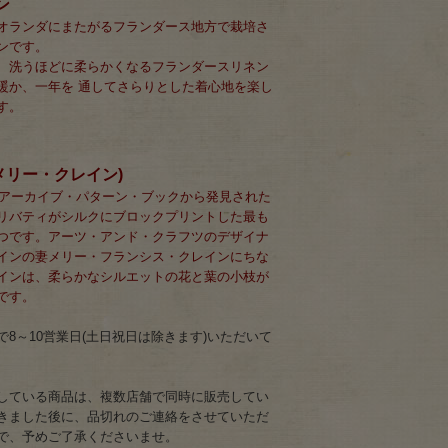
ン
オランダにまたがるフランダース地方で栽培さ
ンです。
、洗うほどに柔らかくなるフランダースリネン
暖か、一年を 通してさらりとした着心地を楽し
す。
＞(メリー・クレイン)
ィのアーカイブ・パターン・ブックから発見された
リバティがシルクにブロックプリントした最も
つです。アーツ・アンド・クラフツのデザイナ
インの妻メリー・フランシス・クレインにちな
インは、柔らかなシルエットの花と葉の小枝が
です。
8～10営業日(土日祝日は除きます)いただいて
している商品は、複数店舗で同時に販売してい
きました後に、品切れのご連絡をさせていただ
で、予めご了承くださいませ。