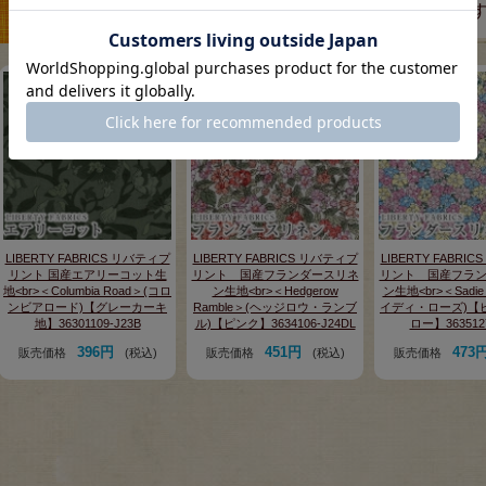
この商品を見た人は、こちらの商品もチェックしていま
LIBERTY FABRICS リバティプ
LIBERTY FABRICS リバティプ
LIBERTY FABRI
リント 国産エアリーコット生
リント 国産フランダースリネ
リント 国産フラ
地<br>＜Columbia Road＞(コロ
ン生地<br>＜Hedgerow
ン生地<br>＜Sadie
ンビアロード)【グレーカーキ
Ramble＞(ヘッジロウ・ランブ
イディ・ローズ)【
地】36301109-J23B
ル)【ピンク】3634106-J24DL
ロー】3635127
396円
451円
473
販売価格
(税込)
販売価格
(税込)
販売価格