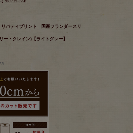
35121-J25B
RICS リバティプリント 国産フランダースリ
＞(メリー・クレイン)【ライトグレー】
5B