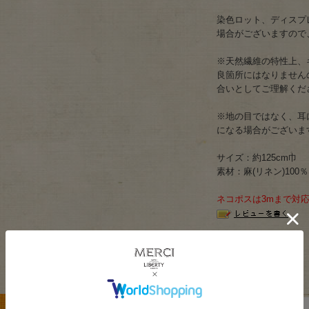
染色ロット、ディスプ
場合がございますので
※天然繊維の特性上、
良箇所にはなりません
合いとしてご理解くだ
※地の目ではなく、耳
になる場合がございま
サイズ：約125cm巾
素材：麻(リネン)100％ 
ネコポスは3mまで対