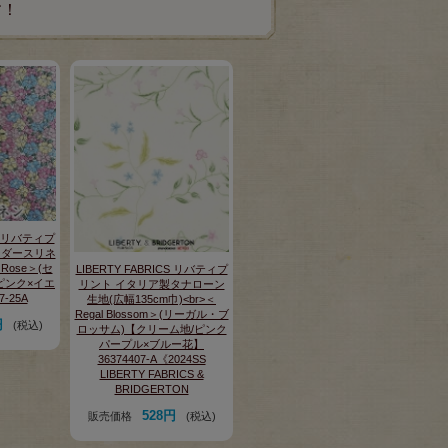
す！
CS リバティプ
ンダースリネ
 Rose＞(セ
LIBERTY FABRICS リバティプ
ピンク×イエ
リント イタリア製タナローン
-25A
生地(広幅135cm巾)<br>＜
Regal Blossom＞(リーガル・ブ
円
(税込)
ロッサム)【クリーム地/ピンク
パープル×ブルー花】
36374407-A《2024SS
LIBERTY FABRICS &
BRIDGERTON
528円
販売価格
(税込)