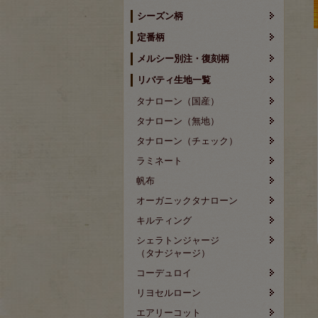
シーズン柄
定番柄
メルシー別注・復刻柄
リバティ生地一覧
タナローン（国産）
タナローン（無地）
タナローン（チェック）
ラミネート
帆布
オーガニックタナローン
キルティング
シェラトンジャージ
（タナジャージ）
コーデュロイ
リヨセルローン
エアリーコット