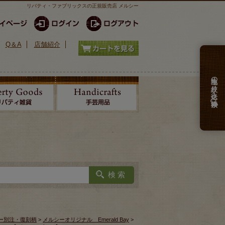
リバティ・ファブリックスの正規販売店 メルシー
Q＆A
店舗紹介
生地の絞り込み検索
ー別注・復刻柄
>
メルシーオリジナル Emerald Bay
>