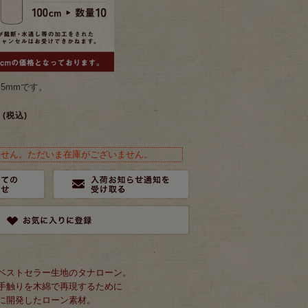
.5mmです。
(税込)
ません。ただいま在庫がございません。
ベストセラー生地のタナローン。
手触りを木綿で再現するために
に開発したローン素材。