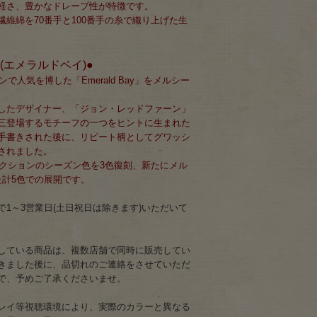
軽さ、豊かなドレープ性が特徴です。
維綿を70番手と100番手の糸で織り上げた生
y＞(エメラルドベイ)●
ンで人気を博した「Emerald Bay」をメルシー
したデザイナー、「ジョン・レッドファーン」
三登場するモチーフの一つをヒントに生まれた
手書きされた後に、リピート柄としてグワッシ
されました。
レクションのシーズン色を3色復刻、新たにメル
た計5色での展開です。
1～3営業日(土日祝日は除きます)いただいて
している商品は、複数店舗で同時に販売してい
きました後に、品切れのご連絡をさせていただ
で、予めご了承くださいませ。
レイ等視聴環境により、実際のカラーと異なる