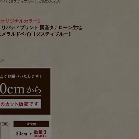
ベイ)【ダスティブルー】3635258-J23A
ーオリジナルカラー】
RICS リバティプリント 国産タナローン生地
y＞(エメラルドベイ)【ダスティブルー】
3A