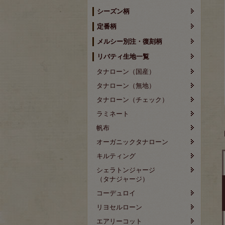
シーズン柄
定番柄
メルシー別注・復刻柄
リバティ生地一覧
タナローン（国産）
タナローン（無地）
タナローン（チェック）
ラミネート
帆布
オーガニックタナローン
キルティング
シェラトンジャージ
（タナジャージ）
コーデュロイ
リヨセルローン
エアリーコット