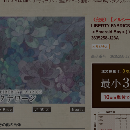
LIBERTY FABRICS リバティプリント 国産タナローン生地＜Emerald Bay＞(エメラルド
《完売》【メルシ
LIBERTY FAB
＜Emerald Ba
3635258-J23A
商品番号 3635258-J2
その他の画像