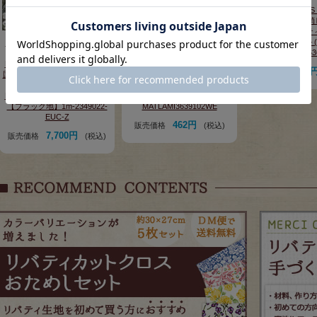
LIBERTY FABRI
リント 国産つや消
ト(ビニールコーテ
<BR>＜Rachel
【約150cm巾×1mカット(プリ
LIBERTY FABRICS リバティプ
ル)MATLAMI363
ーツ加工済)】LIBERTY
リント 国産つや消しラミネー
FABRICS リバティプリント
ト(ビニールコーティング生地)
484
販売価格
国産リサイクルポリエステルチ
【エターナル】<br>＜Brighton
ュール生地<br>＜Rachel
Blossom＞(ブライトンブロッ
Meadow＞(レイチェルメドゥ)
サム)【グリーン】
【ブラック地】1m-2349022-
MATLAMI3639102WE
EUC-Z
462円
販売価格
(税込)
7,700円
販売価格
(税込)