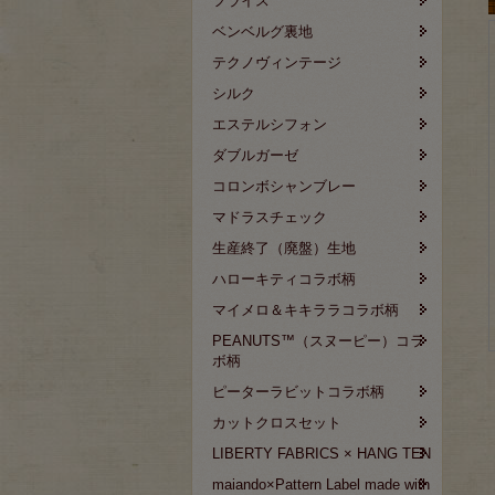
フライス
ベンベルグ裏地
テクノヴィンテージ
シルク
エステルシフォン
ダブルガーゼ
コロンボシャンブレー
マドラスチェック
生産終了（廃盤）生地
ハローキティコラボ柄
マイメロ＆キキララコラボ柄
PEANUTS™（スヌーピー）コラ
ボ柄
ピーターラビットコラボ柄
カットクロスセット
LIBERTY FABRICS × HANG TEN
maiando×Pattern Label made with