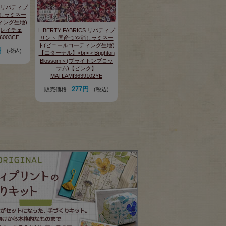
CS リバティプ
しラミネー
ィング生地)
＞(レイチェ
LIBERTY FABRICS リバティプ
6003CE
リント 国産つや消しラミネー
ト(ビニールコーティング生地)
円
(税込)
【エターナル】<br>＜Brighton
Blossom＞(ブライトンブロッ
サム)【ピンク】
MATLAMI3639102YE
277円
販売価格
(税込)