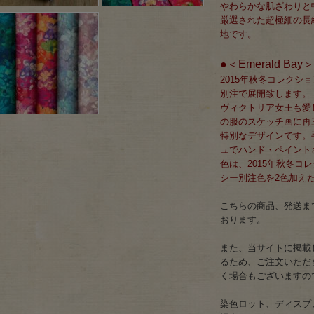
やわらかな肌ざわりと
厳選された超極細の長繊
地です。
●＜Emerald Ba
2015年秋冬コレクショ
別注で展開致します。
ヴィクトリア女王も愛
の服のスケッチ画に再
特別なデザインです。
ュでハンド・ペイント
色は、2015年秋冬コ
シー別注色を2色加え
こちらの商品、発送まで
おります。
また、当サイトに掲載
るため、ご注文いただ
く場合もございますの
染色ロット、ディスプ