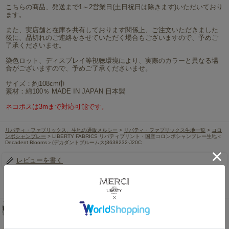
こちらの商品、発送まで1～2営業日(土日祝日は除きます)いただいており
ます。
また、実店舗と在庫を共有しております関係上、ご注文いただきました
後に、品切れのご連絡をさせていただく場合もございますので、予めご
了承くださいませ。
染色ロット、ディスプレイ等視聴環境により、実際のカラーと異なる場
合がございますので、予めご了承くださいませ。
サイズ：約108cm巾
素材：綿100％ MADE IN JAPAN 日本製
ネコポスは3mまで対応可能です。
リバティ・ファブリックス、生地の通販メルシー
>
リバティ・ファブリックス生地一覧
>
コロ
ンボシャンブレー
> LIBERTY FABRICS リバティプリント・国産コロンボシャンブレー生地＜
Decadent Blooms＞(デカダントブルームス)3638232-J20C
レビューを書く
この商品を見た人は、こちらの商品もチェックしています！
LIBERTY FABRICS リバティプリント 国産つや消し
ラミネート(ビニールコーティング生地)【エターナ