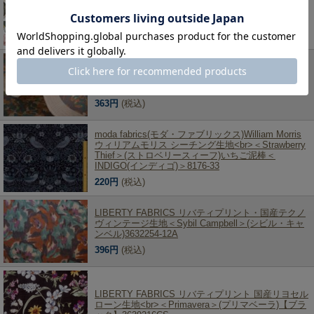
ル】<br>＜Decadent Blooms＞(デカダントブルーム
ス)MATLAMI3638232YE
277円
(税込)
LIBERTY FABRICS リバティプリント・国産キュプ
ラコットンカルゼ生地(エターナル)<br>＜Eugenie＞
(ユージン)DC28693XQ
363円
(税込)
moda fabrics(モダ・ファブリックス)William Morris
ウィリアムモリス シーチング生地<br>＜Strawberry
Thief＞(ストロベリースィーフ)いちご泥棒＜
INDIGO(インディゴ)＞8176-33
220円
(税込)
LIBERTY FABRICS リバティプリント・国産テクノ
ヴィンテージ生地＜Sybil Campbell＞(シビル・キャ
ンベル)3632254-12A
396円
(税込)
LIBERTY FABRICS リバティプリント 国産リヨセル
ローン生地<br>＜Primavera＞(プリマベーラ)【ブラ