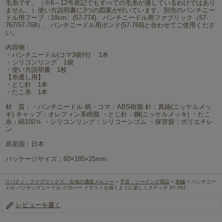
毛糸です。（※6～12号表記でもすべての毛糸が適しているわけではあり
ません。）使い方説明書に3つの図案が付いています。別売のパンチニー
ドル用フープ〈18cm〉(57-774)、パンチニードル用ファブリック（57-
767/57-768）、パンチニードル用ボンド(57-769)と合わせてご使用くださ
い。
内容物：
・パンチニードル(コマ3個付) 1本
・シリコンリング 1個
・使い方説明書 1枚
【糸通し用】
・とじ針 1本
・たこ糸 1本
材 質：・パンチニードル 柄・コマ：ABS樹脂 針：真鍮(ニッケルメッ
キ) キャップ：オレフィン系樹脂 ・とじ針：鋼(ニッケルメッキ) ・たこ
糸：綿100％ ・シリコンリング：シリコーンゴム ・保管袋：ポリエチレ
ン
原産国：日本
パッケージサイズ：60×185×25mm
リバティ・ファブリックス、生地の通販メルシー
>
手芸・ソーイング用品
>
刺繍
> パンチニー
ドル パンチングニードル クロバー イラストを描くように楽しくステッチ 57-791
レビューを書く