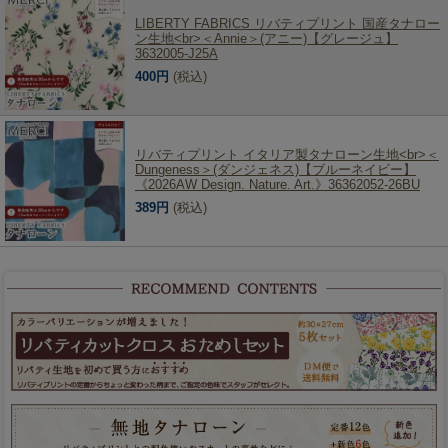
LIBERTY FABRICS リバティプリント 国産タナロー
ン生地<br>＜Annie＞(アニー)【グレージュ】
3632005-J25A
400円
(税込)
リバティプリント イタリア製タナローン生地<br>＜
Dungeness＞(ダンジェネス)【ブルーネイビー】
《2026AW Design. Nature. Art.》36362052-26BU
389円
(税込)