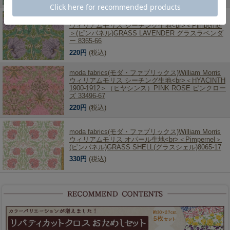
moda fabrics(モダ・ファブリックス)William Morris
ウィリアムモリス シーチング生地<br>＜Pimpernel
＞(ピンパネル)GRASS LAVENDER グラスラベンダ
ー 8365-66
220円
(税込)
moda fabrics(モダ・ファブリックス)William Morris
ウィリアムモリス シーチング生地<br>＜HYACINTH
1900-1912＞（ヒヤシンス）PINK ROSE ピンクロー
ズ 33496-67
220円
(税込)
moda fabrics(モダ・ファブリックス)William Morris
ウィリアムモリス オパール生地<br>＜Pimpernel＞
(ピンパネル)GRASS SHELL(グラスシェル)8065-17
330円
(税込)