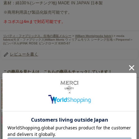
素材：綿100％(シーチング地) MADE IN JAPAN 日本製
※商用利用及び製品化販売可能です。
ネコポスは4mまで対応可能です。
リバティ・ファブリックス、生地の通販メルシー
>
William Morris(moda fabric)
> moda
fabrics(モダ・ファブリックス)William Morris ウィリアムモリス シーチング生地＜Pimpernel＞
(ピンパネル)PINK ROSE ピンクローズ 8365-67
レビューを書く
この商品を見た人は、こちらの商品もチェックしています！
moda fabrics(モダ・ファブリックス)William Morris
ウィリアムモリス シーチング生地<br>＜
Honeysuckle＞(ハニーサックル)PINK ROSE ピンク
ローズ 8362-67
220円
(税込)
moda fabrics(モダ・ファブリックス)William Morris
ウィリアムモリス シーチング生地<br>＜Pimpernel
＞(ピンパネル)SAGE ROSE セージローズ 8365-63
220円
(税込)