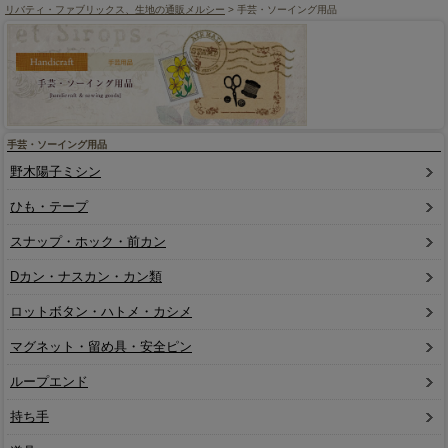
リバティ・ファブリックス、生地の通販メルシー
> 手芸・ソーイング用品
手芸・ソーイング用品
野木陽子ミシン
ひも・テープ
スナップ・ホック・前カン
Dカン・ナスカン・カン類
ロットボタン・ハトメ・カシメ
マグネット・留め具・安全ピン
ループエンド
持ち手