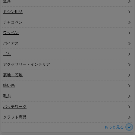
道具
ミシン用品
チャコペン
ワッペン
バイアス
ゴム
アクセサリー・インテリア
裏地・芯地
縫い糸
毛糸
パッチワーク
クラフト商品
もっと見る