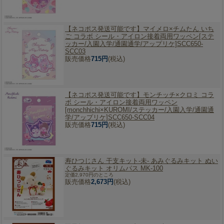
【ネコポス発送可能です】
マイメロ×チムたん いち
ご コラボ シール・アイロン接着両用ワッペン[ステ
ッカー/入園入学/通園通学/アップリケ]SCC650-
SCC03
販売価格
715円
(税込)
【ネコポス発送可能です】
モンチッチ×クロミ コラ
ボ シール・アイロン接着両用ワッペン
[monchhichi×KUROMI/ステッカー/入園入学/通園通
学/アップリケ]SCC650-SCC04
販売価格
715円
(税込)
寿ひつじさん 干支キット-未- あみぐるみキット ぬい
ぐるみキット オリムパス MK-100
定価2,970円のところ
販売価格
2,673円
(税込)