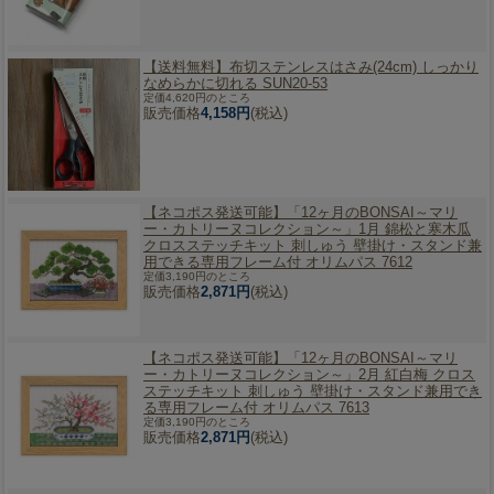
【送料無料】
布切ステンレスはさみ(24cm) しっかり
なめらかに切れる SUN20-53
定価4,620円のところ
販売価格
4,158円
(税込)
【ネコポス発送可能】
「12ヶ月のBONSAI～マリ
ー・カトリーヌコレクション～」1月 錦松と寒木瓜
クロスステッチキット 刺しゅう 壁掛け・スタンド兼
用できる専用フレーム付 オリムパス 7612
定価3,190円のところ
販売価格
2,871円
(税込)
【ネコポス発送可能】
「12ヶ月のBONSAI～マリ
ー・カトリーヌコレクション～」2月 紅白梅 クロス
ステッチキット 刺しゅう 壁掛け・スタンド兼用でき
る専用フレーム付 オリムパス 7613
定価3,190円のところ
販売価格
2,871円
(税込)