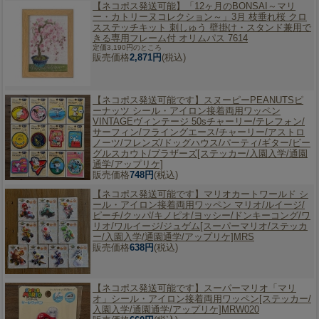
【ネコポス発送可能】
「12ヶ月のBONSAI～マリ
ー・カトリーヌコレクション～」3月 枝垂れ桜 クロ
スステッチキット 刺しゅう 壁掛け・スタンド兼用で
きる専用フレーム付 オリムパス 7614
定価3,190円のところ
販売価格
2,871円
(税込)
【ネコポス発送可能です】
スヌーピーPEANUTSピ
ーナッツ シール・アイロン接着両用ワッペン
VINTAGEヴィンテージ 50sチャーリー/テレフォン/
サーフィン/フライングエース/チャーリー/アストロ
ノーツ/フレンズ/ドッグハウス/パーティ/ギター/ビー
グルスカウト/ブラザーズ[ステッカー/入園入学/通園
通学/アップリケ]
販売価格
748円
(税込)
【ネコポス発送可能です】
マリオカートワールド シ
ール・アイロン接着両用ワッペン マリオ/ルイージ/
ピーチ/クッパ/キノピオ/ヨッシー/ドンキーコング/ワ
リオ/ワルイージ/ジュゲム[スーパーマリオ/ステッカ
ー/入園入学/通園通学/アップリケ]MRS
販売価格
638円
(税込)
【ネコポス発送可能です】
スーパーマリオ「マリ
オ」シール・アイロン接着両用ワッペン[ステッカー/
入園入学/通園通学/アップリケ]MRW020