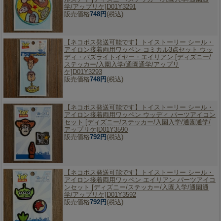
学/アップリケ]D01Y3291
販売価格
748円
(税込)
【ネコポス発送可能です】
トイストーリー シール・
アイロン接着両用ワッペン コミカル3点セット ウッ
ディ・バズライトイヤー・エイリアン [ディズニー/
ステッカー/入園入学/通園通学/アップリ
ケ]D01Y3293
販売価格
748円
(税込)
【ネコポス発送可能です】
トイストーリー シール・
アイロン接着両用ワッペン ウッディ パーツアイコン
セット [ディズニー/ステッカー/入園入学/通園通学/
アップリケ]D01Y3590
販売価格
792円
(税込)
【ネコポス発送可能です】
トイストーリー シール・
アイロン接着両用ワッペン エイリアン パーツアイコ
ンセット [ディズニー/ステッカー/入園入学/通園通
学/アップリケ]D01Y3592
販売価格
792円
(税込)