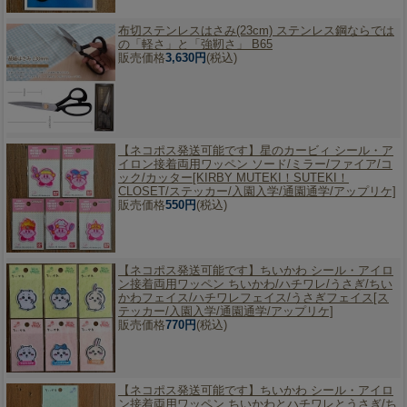
布切ステンレスはさみ(23cm) ステンレス鋼ならでは
の「軽さ」と「強靭さ」 B65
販売価格
3,630円
(税込)
【ネコポス発送可能です】
星のカービィ シール・ア
イロン接着両用ワッペン ソード/ミラー/ファイア/コ
ック/カッター[KIRBY MUTEKI！SUTEKI！
CLOSET/ステッカー/入園入学/通園通学/アップリケ]
販売価格
550円
(税込)
【ネコポス発送可能です】
ちいかわ シール・アイロ
ン接着両用ワッペン ちいかわ/ハチワレ/うさぎ/ちい
かわフェイス/ハチワレフェイス/うさぎフェイス[ス
テッカー/入園入学/通園通学/アップリケ]
販売価格
770円
(税込)
【ネコポス発送可能です】
ちいかわ シール・アイロ
ン接着両用ワッペン ちいかわとハチワレとうさぎ/ち