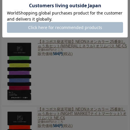
【ネコポス発送可能】
NEONネオンカラー 25番刺し
ゅう糸セット(MINERALミネラル) オリムパス NE-C5
定価649円のところ
販売価格
584円
(税込)
【ネコポス発送可能】
NEONネオンカラー 25番刺し
ゅう糸セット(NIGHT MARKETナイトマーケット) オ
リムパス NE-C6
定価649円のところ
販売価格
584円
(税込)