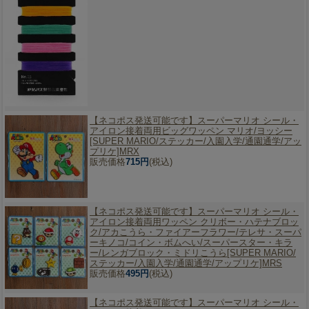
【ネコポス発送可能です】
スーパーマリオ シール・
アイロン接着両用ビッグワッペン マリオ/ヨッシー
[SUPER MARIO/ステッカー/入園入学/通園通学/アッ
プリケ]MRX
販売価格
715円
(税込)
【ネコポス発送可能です】
スーパーマリオ シール・
アイロン接着両用ワッペン クリボー・ハテナブロッ
ク/アカこうら・ファイアーフラワー/テレサ・スーパ
ーキノコ/コイン・ボムへい/スーパースター・キラ
ー/レンガブロック・ミドリこうら[SUPER MARIO/
ステッカー/入園入学/通園通学/アップリケ]MRS
販売価格
495円
(税込)
【ネコポス発送可能です】
スーパーマリオ シール・