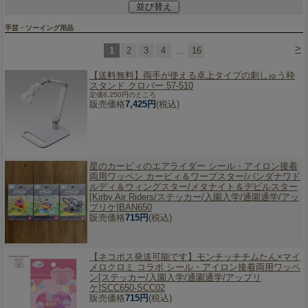
並び替え
手芸・ソーイング用品
>
1
2
3
4
…
16
【送料無料】
両手が使える卓上タイプの刺しゅう枠
スタンド クロバー 57-510
定価8,250円のところ
販売価格
7,425円
(税込)
星のカービィのエアライダー シール・アイロン接着
両用ワッペン カービィ＆ワープスター/バンダナワド
ルディ＆ウィングスター/メタナイト＆デビルスター
[Kirby Air Riders/ステッカー/入園入学/通園通学/アッ
プリケ]BAN650
販売価格
715円
(税込)
【ネコポス発送可能です】
モンチッチチムたん×マイ
メロクロミ コラボ シール・アイロン接着両用ワッペ
ン[ステッカー/入園入学/通園通学/アップリ
ケ]SCC650-SCC02
販売価格
715円
(税込)