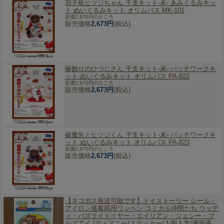
羽子板ヒツジちゃん 干支キット-未- あみぐるみキッ
ト ぬいぐるみキット オリムパス MK-101
定価2,970円のところ
販売価格
2,673円
(税込)
椿飾りのひつじさん 干支キット-未- パッチワークキ
ット ぬいぐるみキット オリムパス PA-822
定価2,970円のところ
販売価格
2,673円
(税込)
破魔矢とヒツジくん 干支キット-未- パッチワークキ
ット ぬいぐるみキット オリムパス PA-823
定価2,970円のところ
販売価格
2,673円
(税込)
【ネコポス発送可能です】
トイストーリー シール・
アイロン接着両用ワッペン コミカル仲間たち ウッデ
ィ・バズライトイヤー・エイリアン・ジェシー・ブ
ルズアイ [ディズニー/ステッカー/入園入学/通園通