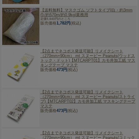
【送料無料】
マスクゴム ソフトタイプ(白・約3mm
巾/約570m/約0.9kg)業務用
定価5,940円のところ
販売価格
1,782円
(税込)
【2点までネコポス発送可能】
リメイクシート
（270mm×90cm） mt スヌーピー Peanuts(ウッドス
トック・ドット)【MTCARPT01】カモ井加工紙 マス
キングテープ マステ
販売価格
473円
(税込)
【2点までネコポス発送可能】
リメイクシート
（270mm×90cm） mt スヌーピー Peanuts(ストライ
プ)【MTCARPT02】カモ井加工紙 マスキングテープ
マステ
販売価格
473円
(税込)
【2点までネコポス発送可能】
リメイクシート
（270mm×90cm） mt スヌーピー Peanuts(コミック