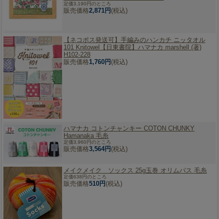
定価3,190円のところ
販売価格
2,871円
(税込)
【ネコポス発送可】
手編みのハンカチ ニッタオル
101 Knitowel【日東書院】ハマナカ marshell (著)
H102-228
販売価格
1,760円
(税込)
ハマナカ コトンチャンキー COTON CHUNKY
Hamanaka 毛糸
定価3,960円のところ
販売価格
3,564円
(税込)
メイクメイク ソックス 25g玉巻 オリムパス 毛糸
定価638円のところ
販売価格
510円
(税込)