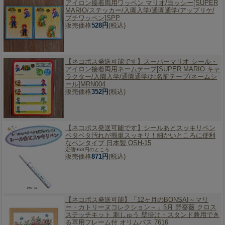
アイロン接着両用ワッペン マリオ/ヨッシー[SUPER
MARIO/ステッカー/入園入学/通園通学/アップリケ/
プチワッペン]SPP
販売価格
528円
(税込)
【ネコポス発送可能です】
スーパーマリオ シール・
アイロン接着両用ネームテープ[SUPER MARIO キャ
ラクター/入園入学/通園通学/お名前テープ/ネームシ
ール]MRN004
販売価格
352円
(税込)
【ネコポス発送可能です】
シールあとスッキリペン
ベタベタ汚れが簡単スッキリ！細かいところに便利
なペンタイプ 日本製 OSH-15
定価968円のところ
販売価格
871円
(税込)
【ネコポス発送可能】
「12ヶ月のBONSAI～マリ
ー・カトリーヌコレクション～」5月 野薔薇 クロス
ステッチキット 刺しゅう 壁掛け・スタンド兼用でき
る専用フレーム付 オリムパス 7616