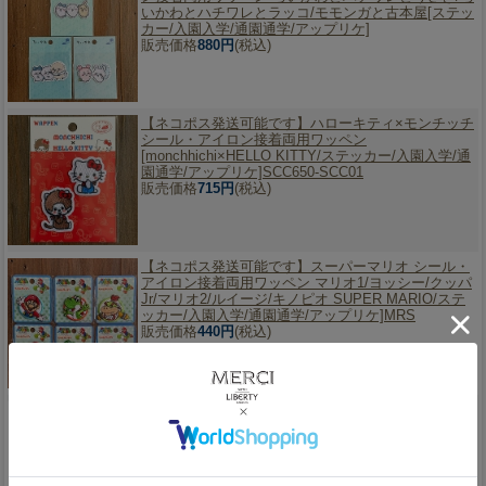
いかわとハチワレとラッコ/モモンガと古本屋[ステッ
カー/入園入学/通園通学/アップリケ]
販売価格
880円
(税込)
【ネコポス発送可能です】
ハローキティ×モンチッチ
シール・アイロン接着両用ワッペン
[monchhichi×HELLO KITTY/ステッカー/入園入学/通
園通学/アップリケ]SCC650-SCC01
販売価格
715円
(税込)
【ネコポス発送可能です】
スーパーマリオ シール・
アイロン接着両用ワッペン マリオ1/ヨッシー/クッパ
Jr/マリオ2/ルイージ/キノピオ SUPER MARIO/ステ
ッカー/入園入学/通園通学/アップリケ]MRS
販売価格
440円
(税込)
【ネコポス発送可能】
NEONネオンカラー 25番刺し
ゅう糸セット(BUBBLE GUMバブルガム) オリムパス
NE-C4
定価649円のところ
販売価格
584円
(税込)