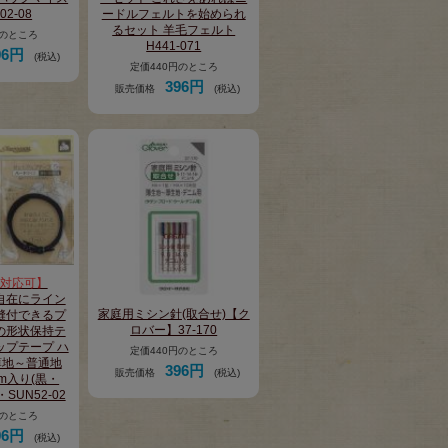
02-08
ードルフェルトを始められ
るセット 羊毛フェルト
円のところ
H441-071
96円
(税込)
定価440円のところ
396円
販売価格
(税込)
対応可】
自在にライン
家庭用ミシン針(取合せ)【ク
縫付できるプ
ロバー】37-170
の形状保持テ
ップテープ ハ
定価440円のところ
薄地～普通地
396円
販売価格
(税込)
1m入り(黒・
・SUN52-02
円のところ
96円
(税込)