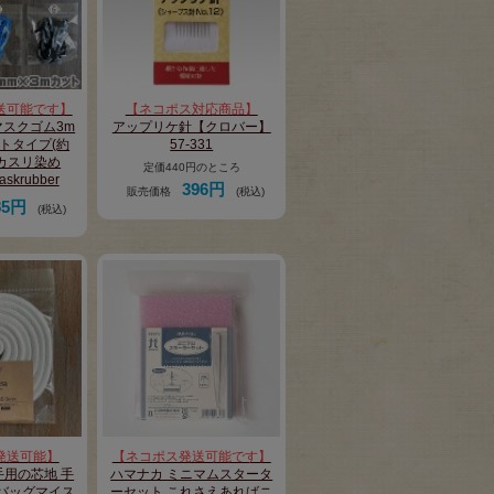
送可能です】
【ネコポス対応商品】
スクゴム3m
アップリケ針【クロバー】
トタイプ(約
57-331
)カスリ染め
定価440円のところ
askrubber
396円
販売価格
(税込)
85円
(税込)
発送可能】
【ネコポス発送可能です】
用の芯地 手
ハマナカ ミニマムスタータ
入 バッグマイス
ーセット これさえあればニ