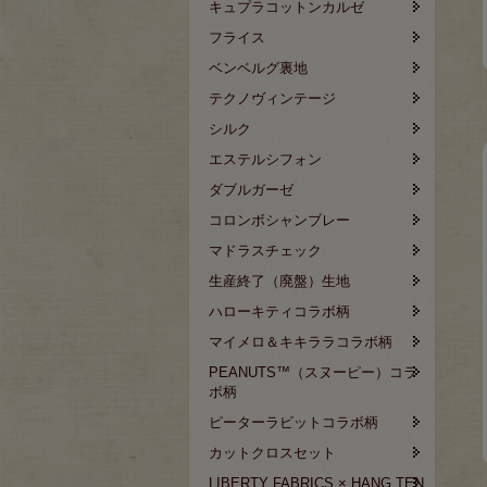
キュプラコットンカルゼ
フライス
ベンベルグ裏地
テクノヴィンテージ
シルク
エステルシフォン
ダブルガーゼ
コロンボシャンブレー
マドラスチェック
生産終了（廃盤）生地
ハローキティコラボ柄
マイメロ＆キキララコラボ柄
PEANUTS™（スヌーピー）コラ
ボ柄
ピーターラビットコラボ柄
カットクロスセット
LIBERTY FABRICS × HANG TEN