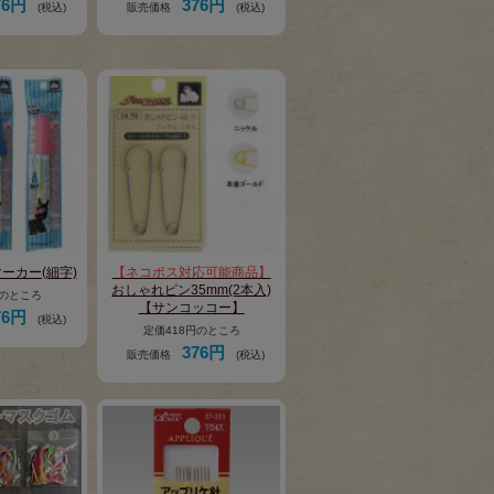
76円
376円
(税込)
販売価格
(税込)
ーカー(細字)
【ネコポス対応可能商品】
おしゃれピン35mm(2本入)
円のところ
【サンコッコー】
76円
(税込)
定価418円のところ
376円
販売価格
(税込)