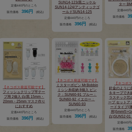
SUN14-123/黒ニッケル
ター BM
定価440円のところ
SUN14-124/アンティックゴ
定価440
396円
ールドSUN14-125
販売価格
(税込)
3
販売価格
定価440円のところ
396円
販売価格
(税込)
【ネコポス発送可能です】
【ネコポス
ミスターボビン Mr.Bobbin
【ネコポス発送可能です】
針金のように
ミシン糸収納 8個入 ピン
フィッシュクリップ平テー
をキープでき
ク：SUN60-91 ブルー：
プ用 2個入 白/黒 15mm・
ラスチック芯
SUN60-92 イエロー：
20mm・25mm マスク作り
ープ セットア
SUN60-93
におすすめ
ードタイプ(
定価440円のところ
用)5mm巾×
定価440円のところ
396円
白)SUN52-01
販売価格
(税込)
396円
販売価格
(税込)
定価440
3
販売価格