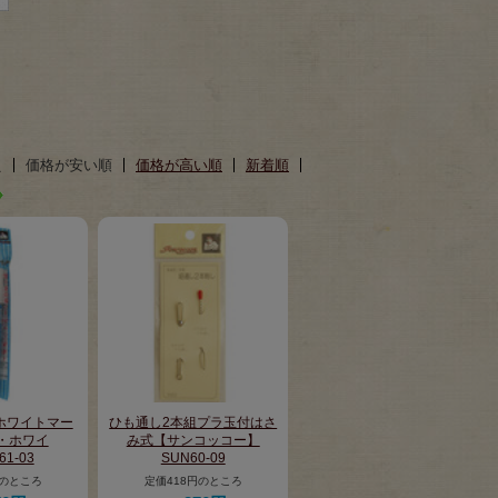
え
価格が安い順
価格が高い順
新着順
ホワイトマー
ひも通し2本組プラ玉付はさ
・ホワイ
み式【サンコッコー】
61-03
SUN60-09
円のところ
定価418円のところ