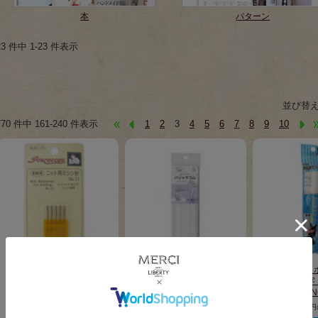
本
パターン
23 件中 1-23 件表示
並び替
770 件中 161-240 件表示
1
2
3
4
5
6
7
8
9
10
ニット用ミシン針(5本入)
【ネコポス対応商品】
布用おなまえ
【サンコッコー】
パジャマゴム(白・約18mm
カー(中字
巾/3m)【サンコッコー】
ト)SUN
定価418円のところ
SUN41-48
定価418
376円
販売価格
(税込)