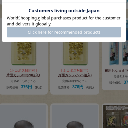
定価418円のところ
3
販売価格
376円
販売価格
(税込)
【ネコポス対応可】
【ネコポス対応可】
布用おなまえマ
片面カシメ中(20組入)
片面カシメ小(25組入)
定価418
定価418円のところ
定価418円のところ
3
販売価格
376円
376円
販売価格
(税込)
販売価格
(税込)