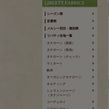
シーズン柄
定番柄
メルシー別注・復刻柄
リバティ生地一覧
タナローン（国産）
タナローン（無地）
タナローン（チェック）
ラミネート
帆布
オーガニックタナローン
キルティング
シェラトンジャージ
（タナジャージ）
コーデュロイ
リヨセルローン