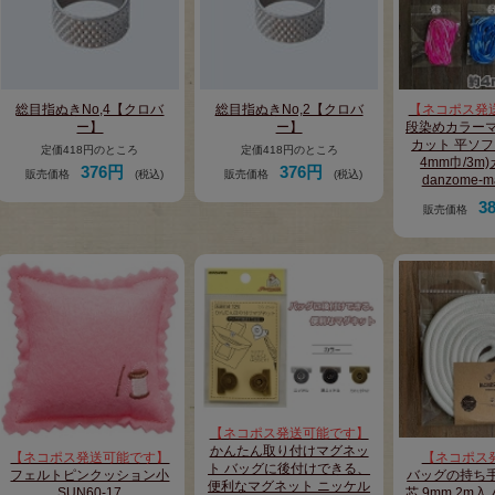
総目指ぬきNo,4【クロバ
総目指ぬきNo,2【クロバ
【ネコポス発
ー】
ー】
段染めカラーマ
カット 平ソフ
定価418円のところ
定価418円のところ
4mm巾/3m
376円
376円
販売価格
(税込)
販売価格
(税込)
danzome-m
3
販売価格
【ネコポス発送可能です】
かんたん取り付けマグネッ
【ネコポス発送可能です】
【ネコポス
ト バッグに後付けできる、
フェルトピンクッション小
バッグの持ち手
便利なマグネット ニッケル
SUN60-17
芯 9mm 2m