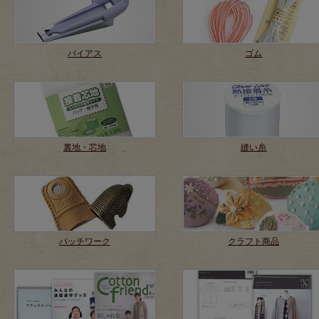
バイアス
ゴム
裏地・芯地
縫い糸
パッチワーク
クラフト商品