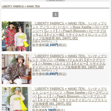
LIBERTY FABRICS × HANG TEN
1
「LIBERTY FABRICS × HANG TEN」
リバティプリ
ント アノラックパーカー ＜Rose Xanthe＞(ローズザ
ンジー)【レッド】/＜Peach Blossom＞(ピーチブロ
ッサム)【ネイビー地】リサイクルナイロンリップス
トップ生地使用 M/L 24HTL-001
定価24,200円のところ
販売価格
12,100円
(税込)
「LIBERTY FABRICS × HANG TEN」
リバティプリ
ント ブルゾン ＜Felda＞(フェルダ)【ダークグリー
ン】/＜Amies＞(エイミス)【ネイビー】リサイクル
ナイロンリップストップ生地使用 M/L 24HTL-003
定価21,780円のところ
販売価格
10,890円
(税込)
「LIBERTY FABRICS × HANG TEN」
リバティプリ
ント ショートパンツ ＜Rose Xanthe＞(ローズザンジ
ー)【レッド】/＜Peach Blossom＞(ピーチブロッサ
ム)【ネイビー地】リサイクルナイロンリップストッ
プ生地使用 M/L 24HTL-002
定価10,780円のところ
販売価格
5,390円
(税込)