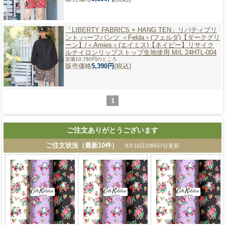
「LIBERTY FABRICS × HANG TEN」
リバティプリ
ント ハーフパンツ ＜Felda＞(フェルダ)【ダークグリ
ーン】/＜Amies＞(エイミス)【ネイビー】リサイク
ルナイロンリップストップ生地使用 M/L 24HTL-004
定価10,780円のところ
販売価格
5,390円
(税込)
1
ご注文ありがとうございます