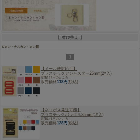
並び替え
Dカン・ナスカン・カン類
1
【メール便対応可】
プラスチックアジャスター25mm(2ｹ入)
定価138円のところ
販売価格
118円
(税込)
【ネコポス発送可能】
プラスチックバックル25mm(1ｹ入)
定価143円のところ
販売価格
128円
(税込)