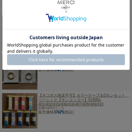
【ネコポス発送可能です】
キラキラストーンカラビ
ナ ハート シルバー/ゴールド ネロリローズ ラインス
トーン キーリング NR-14
販売価格
352円
(税込)
【ネコポス発送可能です】
キラキラストーンカラビ
ナSサイズ ゴールド/シルバー ネロリローズ ライン
ストーン キーリング NR-10
販売価格
352円
(税込)
【ネコポス発送不可】
カラーテープ＆Dカンセット
ベーシック【サンコッコー】SUN56-
401/402/415/406/416/407/408/409/410
定価418円のところ
販売価格
376円
(税込)