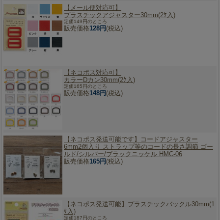
【メール便対応可】
プラスチックアジャスター30mm(2ｹ入)
定価149円のところ
販売価格
128円
(税込)
【ネコポス対応可】
カラーDカン30mm(2ｹ入)
定価165円のところ
販売価格
148円
(税込)
【ネコポス発送可能です】
コードアジャスター
6mm2個入り ストラップ等のコードの長さ調節 ゴー
ルド/シルバー/ブラックニッケル HMC-06
販売価格
165円
(税込)
【ネコポス発送可能】
プラスチックバックル30mm(1
ｹ入)
定価187円のところ