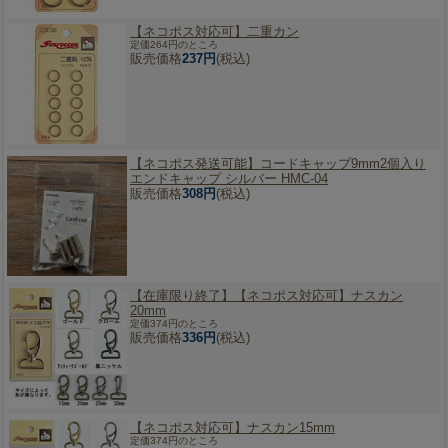
【ネコポス対応可】
二重カン
定価264円のところ
販売価格
237円
(税込)
【ネコポス発送可能】
コードキャップ9mm2個入り
エンドキャップ シルバー HMC-04
販売価格
308円
(税込)
【在庫限り終了】【ネコポス対応可】
ナスカン
20mm
定価374円のところ
販売価格
336円
(税込)
【ネコポス対応可】
ナスカン15mm
定価374円のところ