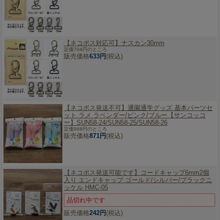
【ネコポス対応可】
ナスカン30mm
定価704円のところ
販売価格
633円
(税込)
【ネコポス発送不可】
通園通学グッズ 基本パーツセ
ット ラメ ラベンダー/ピンク/ブルー【サンコッコ
ー】SUN58-24/SUN58-25/SUN58-26
定価968円のところ
販売価格
871円
(税込)
【ネコポス発送可能です】
コードキャップ6mm2個
入り エンドキャップ ゴールド/シルバー/ブラックニ
ッケル HMC-05
品切れ中です
販売価格
242円
(税込)