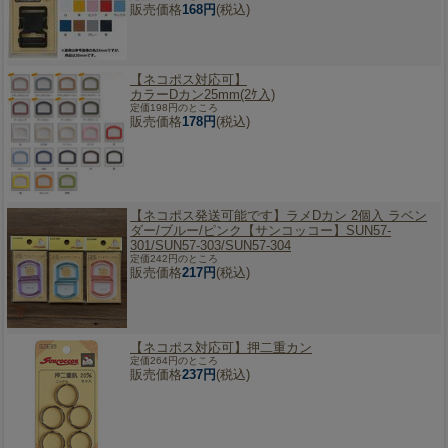
販売価格
168円
(税込)
【ネコポス対応可】
カラーDカン25mm(2ｹ入)
定価198円のところ
販売価格
178円
(税込)
【ネコポス発送可能です】
ラメDカン 2個入 ラベン
ダー/ブルー/ピンク【サンコッコー】SUN57-
301/SUN57-303/SUN57-304
定価242円のところ
販売価格
217円
(税込)
【ネコポス対応可】
押二重カン
定価264円のところ
販売価格
237円
(税込)