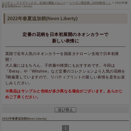
リバティ・ファブリックス、生地の通販メルシー
>
シーズン限定柄（2009秋冬～）
> 2022年春
夏追加柄(Neon Liberty)
2022年春夏追加柄(Neon Liberty)
定番の花柄を日本初展開のネオンカラーで
新しい表情に
英国で近年人気のネオンカラーを国産タナローン生地で日本初展
開！
大人服にはもちろん、子供服や雑貨にもおすすめです。今回は
「Betsy」や「Wiltshire」など定番のコレクションより人気の花柄を
7柄厳選していますので、リバティプリントの新しい表情を是非お楽
しみください。
※商品はサンプルと色味が多少異なる場合がございます。あらかじ
めご了承ください。
並び替え
2022年春夏追加柄(Neon Liberty)
1