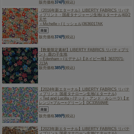
販売価格
374円
(税込)
《2016年新エターナル》
LIBERTY FABRICS リバテ
ィプリント・国産タナジャージ生地(エターナル)60/2
天竺
＜Michelle＞(ミッシェル)3636017AK
販売価格
374円
(税込)
【数量限定素材】
LIBERTY FABRICS リバティプリ
ント 鹿の子生地
＜Edenham＞(エデナム)【ネイビー地】3637071-
J13A
販売価格
385円
(税込)
【2024年新エターナル】
LIBERTY FABRICS リバテ
ィプリント 国産タナローン生地(エターナル)
＜Ted and Lucilla＞(テッド・アンド・ルシーラ)【オ
レンジ×ブルー×グリーン】DC33559WE
販売価格
389円
(税込)
【2023年新エターナル】
LIBERTY FABRICS リバテ
ィプリント 国産タナローン生地(エターナル)