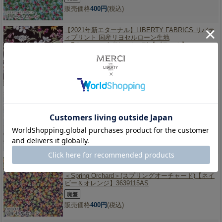
販売価格
400円
(税込)
【2021年新エターナル】
LIBERTY FABRICS リバテ
ィプリント 国産リヨセルローン生地
＜Primavera＞(プリマベーラ)【ブラック】
3639216CS
販売価格
400円
(税込)
【2021年新エターナル】
LIBERTY FABRICS リバテ
ィプリント 国産リヨセルローン生地
＜Primavera＞(プリマベーラ)【グレー】3639216YS
販売価格
400円
(税込)
【2021年新エターナル】
LIBERTY FABRICS リバテ
ィプリント 国産リヨセルローン生地
＜Spring Orchard＞(スプリングオーチャード)【ネイ
ビー＆オレンジ】3639115AS
販売価格
400円
(税込)