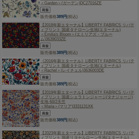
＜Garden＞(ガーデン)DC27016ZE
販売価格
389円
(税込)
【2018年新エターナル】
LIBERTY FABRICS リバテ
ィプリント 国産タナローン生地(エターナル)
＜Emilia's Bloom＞(エミリアズ・ブルー
ム)3639033ZE
販売価格
389円
(税込)
《2016年新エターナル》
LIBERTY FABRICS リバテ
ィプリント 国産タナローン生地(エターナル)
＜Rachel＞(レイチェル)3636003DE
販売価格
389円
(税込)
【2019年新エターナル】
LIBERTY FABRICS リバテ
ィプリント 国産シェラトンジャージ(タナジャージ)
生地 60/2天竺
＜Maria＞(マリア)3331131XK
販売価格
389円
(税込)
【2023年新エターナル】
LIBERTY FABRICS リバテ
ィプリント 国産リヨセルローン生地(エターナル)