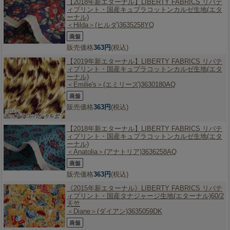
【2018年新エターナル】
LIBERTY FABRICS リバテ
ィプリント・国産キュプラコットンカルゼ生地(エタ
ーナル)
＜Hilda＞(ヒルダ)3635258YQ
販売価格
363円
(税込)
【2019年新エターナル】
LIBERTY FABRICS リバテ
ィプリント・国産キュプラコットンカルゼ生地(エタ
ーナル)
＜Emilie's＞(エミリーズ)3630180AQ
販売価格
363円
(税込)
【2018年新エターナル】
LIBERTY FABRICS リバテ
ィプリント・国産キュプラコットンカルゼ生地(エタ
ーナル)
＜Anatolia＞(アナトリア)3636258AQ
販売価格
363円
(税込)
《2015年新エターナル》
LIBERTY FABRICS リバテ
ィプリント・国産タナジャージ生地(エターナル)60/2
天竺
＜Diane＞(ダイアン)3635059DK