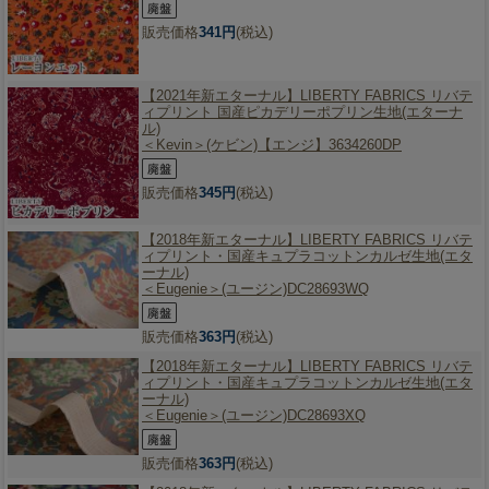
販売価格
341円
(税込)
【2021年新エターナル】
LIBERTY FABRICS リバテ
ィプリント 国産ピカデリーポプリン生地(エターナ
ル)
＜Kevin＞(ケビン)【エンジ】3634260DP
販売価格
345円
(税込)
【2018年新エターナル】
LIBERTY FABRICS リバテ
ィプリント・国産キュプラコットンカルゼ生地(エタ
ーナル)
＜Eugenie＞(ユージン)DC28693WQ
販売価格
363円
(税込)
【2018年新エターナル】
LIBERTY FABRICS リバテ
ィプリント・国産キュプラコットンカルゼ生地(エタ
ーナル)
＜Eugenie＞(ユージン)DC28693XQ
販売価格
363円
(税込)