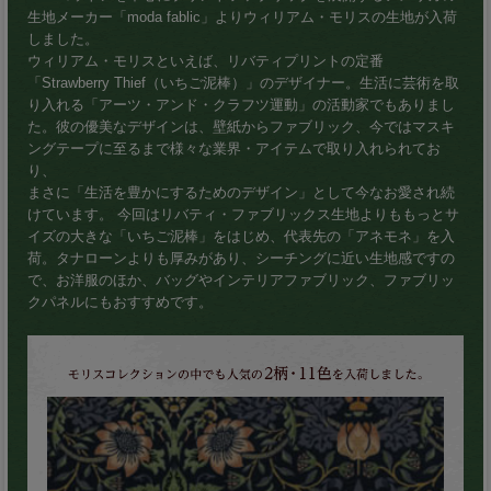
生地メーカー「moda fablic」よりウィリアム・モリスの生地が入荷
しました。
ウィリアム・モリスといえば、リバティプリントの定番
「Strawberry Thief（いちご泥棒）」のデザイナー。生活に芸術を取
り入れる「アーツ・アンド・クラフツ運動」の活動家でもありまし
た。彼の優美なデザインは、壁紙からファブリック、今ではマスキ
ングテープに至るまで様々な業界・アイテムで取り入れられてお
り、
まさに「生活を豊かにするためのデザイン」として今なお愛され続
けています。 今回はリバティ・ファブリックス生地よりももっとサ
イズの大きな「いちご泥棒」をはじめ、代表先の「アネモネ」を入
荷。タナローンよりも厚みがあり、シーチングに近い生地感ですの
で、お洋服のほか、バッグやインテリアファブリック、ファブリッ
クパネルにもおすすめです。