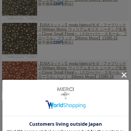
販売価格
220円
(税込)
【USAコットン】
moda fabrics(モダ・ファブリック
ス)William Morris ウィリアムモリス シーチング生地
＜Clover Small Floral＞（クローバー・スモール・フ
ローラル）ブラック 【Morris Muse】13385-15
販売価格
220円
(税込)
【USAコットン】
moda fabrics(モダ・ファブリック
ス)William Morris ウィリアムモリス シーチング生地
＜Clover Small Floral＞（クローバー・スモール・フ
ローラル）レッド 【Morris Muse】13385-16
販売価格
220円
(税込)
【USAコットン】
moda fabrics(モダ・ファブリック
ス)William Morris ウィリアムモリス シーチング生地
＜Sunflower Damask＞（サンフラワー・ダマスク）
ダークグリーン 【Morris Muse】13386-12
販売価格
220円
(税込)