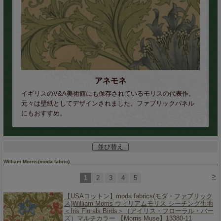
アネモネ
イギリスのV&A美術館にも保存されているモリスの代表作。
元々は壁紙としてデザインされました。ファブリックパネル
にもおすすめ。
並び替え
William Morris(moda fabric)
>
1
2
3
4
5
【USAコットン】
moda fabrics(モダ・ファブリック
ス)William Morris ウィリアムモリス シーチング生地
＜Iris Florals Birds＞（アイリス・フローラル・バー
ズ）マルチカラー 【Morris Muse】13380-11