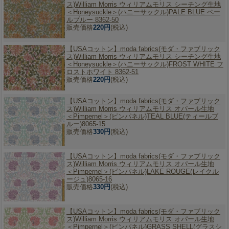
ス)William Morris ウィリアムモリス シーチング生地
＜Honeysuckle＞(ハニーサックル)PALE BLUE ペー
ルブルー 8362-50
販売価格
220円
(税込)
【USAコットン】
moda fabrics(モダ・ファブリック
ス)William Morris ウィリアムモリス シーチング生地
＜Honeysuckle＞(ハニーサックル)FROST WHITE フ
ロストホワイト 8362-51
販売価格
220円
(税込)
【USAコットン】
moda fabrics(モダ・ファブリック
ス)William Morris ウィリアムモリス オパール生地
＜Pimpernel＞(ピンパネル)TEAL BLUE(ティールブ
ルー)8065-15
販売価格
330円
(税込)
【USAコットン】
moda fabrics(モダ・ファブリック
ス)William Morris ウィリアムモリス オパール生地
＜Pimpernel＞(ピンパネル)LAKE ROUGE(レイクル
ージュ)8065-16
販売価格
330円
(税込)
【USAコットン】
moda fabrics(モダ・ファブリック
ス)William Morris ウィリアムモリス オパール生地
＜Pimpernel＞(ピンパネル)GRASS SHELL(グラスシ