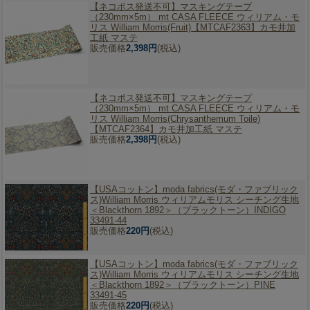
【ネコポス発送不可】
マスキングテープ
（230mm×5m） mt CASA FLEECE ウィリアム・モ
リス William Morris(Fruit)【MTCAF2363】カモ井加
工紙 マステ
販売価格
2,398円
(税込)
【ネコポス発送不可】
マスキングテープ
（230mm×5m） mt CASA FLEECE ウィリアム・モ
リス William Morris(Chrysanthemum Toile)
【MTCAF2364】カモ井加工紙 マステ
販売価格
2,398円
(税込)
【USAコットン】
moda fabrics(モダ・ファブリック
ス)William Morris ウィリアムモリス シーチング生地
＜Blackthorn 1892＞（ブラックトーン）INDIGO
33491-44
販売価格
220円
(税込)
【USAコットン】
moda fabrics(モダ・ファブリック
ス)William Morris ウィリアムモリス シーチング生地
＜Blackthorn 1892＞（ブラックトーン）PINE
33491-45
販売価格
220円
(税込)