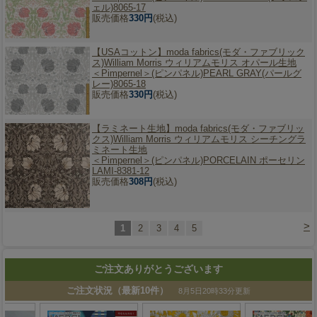
ェル)8065-17
販売価格
330円
(税込)
【USAコットン】
moda fabrics(モダ・ファブリック
ス)William Morris ウィリアムモリス オパール生地
＜Pimpernel＞(ピンパネル)PEARL GRAY(パールグ
レー)8065-18
販売価格
330円
(税込)
【ラミネート生地】
moda fabrics(モダ・ファブリッ
クス)William Morris ウィリアムモリス シーチングラ
ミネート生地
＜Pimpernel＞(ピンパネル)PORCELAIN ポーセリン
LAMI-8381-12
販売価格
308円
(税込)
>
1
2
3
4
5
ご注文ありがとうございます