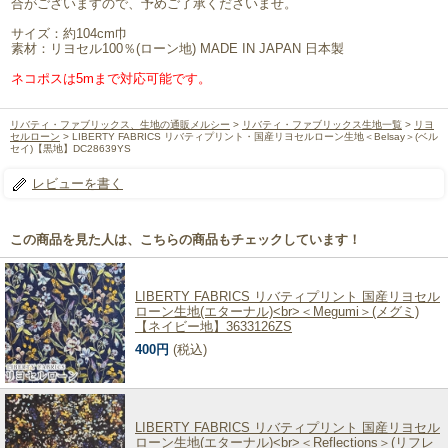
合がございますので、予めご了承くださいませ。
サイズ：約104cm巾
素材：リヨセル100％(ローン地) MADE IN JAPAN 日本製
ネコポスは5mまで対応可能です。
リバティ・ファブリックス、生地の通販メルシー
>
リバティ・ファブリックス生地一覧
>
リヨ
セルローン
> LIBERTY FABRICS リバティプリント・国産リヨセルローン生地＜Belsay＞(ベル
セイ)【黒地】DC28639YS
レビューを書く
この商品を見た人は、こちらの商品もチェックしています！
LIBERTY FABRICS リバティプリント 国産リヨセル
ローン生地(エターナル)<br>＜Megumi＞(メグミ)
【ネイビー地】3633126ZS
400円
(税込)
LIBERTY FABRICS リバティプリント 国産リヨセル
ローン生地(エターナル)<br>＜Reflections＞(リフレ