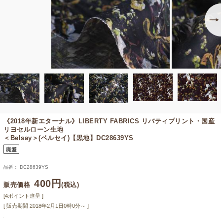
《2018年新エターナル》
LIBERTY FABRICS リバティプリント・国産
リヨセルローン生地
＜Belsay＞(ベルセイ)【黒地】DC28639YS
品番： DC28639YS
400円
販売価格
(税込)
[4ポイント進呈 ]
[ 販売期間
2018年2月1日0時0分
～ ]