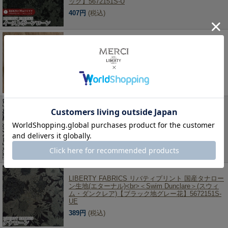
ック】5672151S-U
407円
(税込)
オリジナルブレスレット・キーホルダーが作れるア
ルファベットチャームパーツ A～M 名入れ ※オリジ
ナルブレスレット・キーホルダーは別売りです
GR1847
110円
(税込)
LIBERTY FABRICS リバティプリント 国産タナロー
ン生地(エターナル)<br>＜Mortimer＞(モーティマー)
【すみ黒地】3638025XE
389円
(税込)
LIBERTY FABRICS リバティプリント 国産タナロー
ン生地(エターナル)<br>＜Swim Dunclare＞(スウィ
ム・ダンクレア)【ブラック地グレー花】5672151S-
UE
389円
(税込)