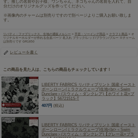
す。推しの名前やお子様、ワンちゃん、ネコちゃんの名前を入れて、自
分だけのオリジナルグッズを作ってください。
※画像内のチャームは別売りですので別ページよりご購入お願い致しま
す。
リバティ・ファブリックス、生地の通販メルシー
>
手芸・ソーイング用品
>
クラフト商品
> オ
リジナルキーホルダーが作れる合皮パーツ 名入れ ブラック/レッド/ブラウン/ブルー ※チャーム
は別売りです GR1850
レビューを書く
この商品を見た人は、こちらの商品もチェックしています！
LIBERTY FABRICS リバティプリント 国産イースト
ボーンローン(ミラクルウェーブ)生地<br>＜Swim
Dunclare＞(スウィム・ダンクレア)【ホワイト花×ブ
ラック】5672151S-T
407円
(税込)
LIBERTY FABRICS リバティプリント 国産イースト
ボーンローン(ミラクルウェーブ)生地<br>＜Swim
Dunclare＞(スウィム・ダンクレア)【グレー花×ブラ