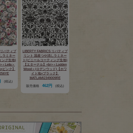
CS リバティプ
LIBERTY FABRICS リバティプ
しラミネー
リント 国産つや消しラミネー
ィング生地)
ト(ビニールコーティング生地)
＜Leila＞
【エターナル】<br>＜Lodden
地×ピンク】
Wood＞(ロデンウッド)【ホワ
256YE
イト地×ブラック】
MATLAMI2349009RE
円
(税込)
462円
販売価格
(税込)