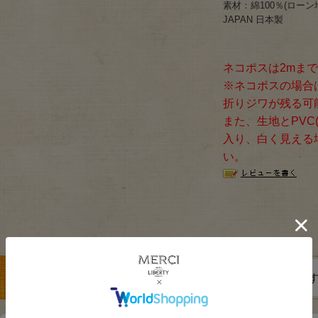
素材：綿100％(ローン地
JAPAN 日本製
ネコポスは2mま
※ネコポスの場合
折りジワが残る可
また、生地とPVC
入り、白く見える
い。
この商品を見た人は、こちらの商品もチェックしていま