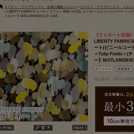
リバティ・ファブリックス、生地の通販メルシー
>
リバティ・ファブリックス メルシ
> LIBERTY FABRICS リバティプリント 国産つや消しラミネート(ビニールコーティング生
イエロー】MATLAMI36301127-J24A
《ラミネート生地
LIBERTY FAB
ート(ビニールコー
＜Tulip Fiel
ー】MATLAMI36301
商品番号 MATLAMI363