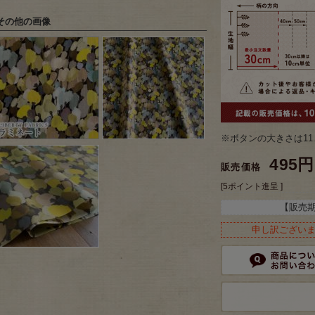
その他の画像
※ボタンの大きさは11
495円
販売価格
[5ポイント進呈 ]
【販売
申し訳ござい