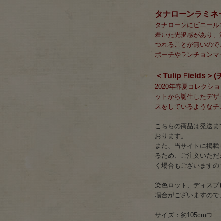
タナローンラミネ
タナローンにビニール
着いた光沢感があり、
つれることが無いので
ポーチやランチョンマ
＜Tulip Fiel
2020年春夏コレク
ットから誕生したデザ
スをしているようなチ
こちらの商品は発送まで
おります。
また、当サイトに掲載
るため、ご注文いただ
く場合もございますの
染色ロット、ディスプ
場合がございますので
サイズ：約105cm巾