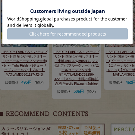
LIBERTY FABRICS リバティプ
LIBERTY FABRICS リバティプ
LIBERTY FABRI
リント 国産つや消しラミネー
リント 国産つや消しラミネー
リント 国産つや消
ト(ビニールコーティング生地)
ト生地<br>＜Symbols＞(シン
ト(ビニールコーテ
<br>＜Tulip Fields＞(チューリ
ボルズ)【ブルーグレー】(ビニ
【エターナル】<br>
ップフィールズ)【ブルー】
ールコーティング生
(レイラ)【グレー
MATLAMI36301127-J24B
地)MATLAMI-DC32256-
MATLAMI3633
J22F《メルシー創業70周年記
495円
462
販売価格
(税込)
販売価格
念柄 Merci's Platinum Jubilee
506円
販売価格
(税込)