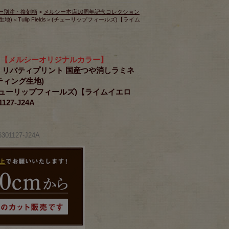
ー別注・復刻柄
>
メルシー本店10周年記念コレクション
地)＜Tulip Fields＞(チューリップフィールズ)【ライム
》【メルシーオリジナルカラー】
RICS リバティプリント 国産つや消しラミネ
ティング生地)
ds＞(チューリップフィールズ)【ライムイエロ
127-J24A
01127-J24A