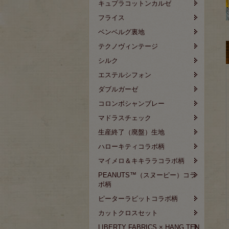
キュプラコットンカルゼ
フライス
ベンベルグ裏地
テクノヴィンテージ
シルク
エステルシフォン
ダブルガーゼ
コロンボシャンブレー
マドラスチェック
生産終了（廃盤）生地
ハローキティコラボ柄
マイメロ＆キキララコラボ柄
PEANUTS™（スヌーピー）コラ
ボ柄
ピーターラビットコラボ柄
カットクロスセット
LIBERTY FABRICS × HANG TEN