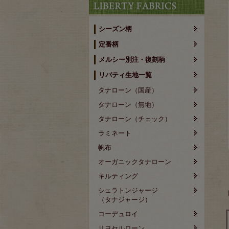
シーズン柄
定番柄
メルシー別注・復刻柄
リバティ生地一覧
タナローン（国産）
タナローン（無地）
タナローン（チェック）
ラミネート
帆布
オーガニックタナローン
キルティング
シェラトンジャージ
（タナジャージ）
コーデュロイ
リヨセルローン