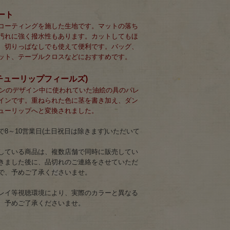
ート
コーティングを施した生地です。マットの落ち
汚れに強く撥水性もあります。カットしてもほ
、切りっぱなしでも使えて便利です。バッグ、
ット、テーブルクロスなどにおすすめです。
ds＞(チューリップフィールズ)
ションのデザイン中に使われていた油絵の具のパレ
インです。重ねられた色に茎を書き加え、ダン
ューリップへと変換されました。
8～10営業日(土日祝日は除きます)いただいて
している商品は、複数店舗で同時に販売してい
きました後に、品切れのご連絡をさせていただ
で、予めご了承くださいませ。
レイ等視聴環境により、実際のカラーと異なる
、予めご了承くださいませ。