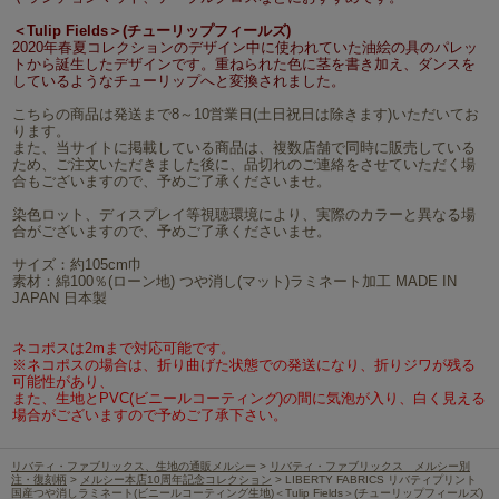
＜Tulip Fields＞(チューリップフィールズ)
2020年春夏コレクションのデザイン中に使われていた油絵の具のパレッ
トから誕生したデザインです。重ねられた色に茎を書き加え、ダンスを
しているようなチューリップへと変換されました。
こちらの商品は発送まで8～10営業日(土日祝日は除きます)いただいてお
ります。
また、当サイトに掲載している商品は、複数店舗で同時に販売している
ため、ご注文いただきました後に、品切れのご連絡をさせていただく場
合もございますので、予めご了承くださいませ。
染色ロット、ディスプレイ等視聴環境により、実際のカラーと異なる場
合がございますので、予めご了承くださいませ。
サイズ：約105cm巾
素材：綿100％(ローン地) つや消し(マット)ラミネート加工 MADE IN
JAPAN 日本製
ネコポスは2mまで対応可能です。
※ネコポスの場合は、折り曲げた状態での発送になり、折りジワが残る
可能性があり、
また、生地とPVC(ビニールコーティング)の間に気泡が入り、白く見える
場合がございますので予めご了承下さい。
リバティ・ファブリックス、生地の通販メルシー
>
リバティ・ファブリックス メルシー別
注・復刻柄
>
メルシー本店10周年記念コレクション
> LIBERTY FABRICS リバティプリント
国産つや消しラミネート(ビニールコーティング生地)＜Tulip Fields＞(チューリップフィールズ)