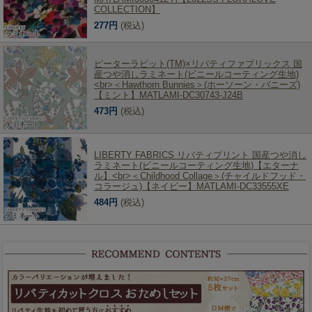
COLLECTION】
277円
(税込)
ピーターラビット(TM)×リバティファブリックス 国
産つや消しラミネート(ビニールコーティング生地)
<br>＜Hawthorn Bunnies＞(ホーソーン・バニーズ)
【ミント】MATLAMI-DC30743-J24B
473円
(税込)
LIBERTY FABRICS リバティプリント 国産つや消し
ラミネート(ビニールコーティング生地)【エターナ
ル】<br>＜Childhood Collage＞(チャイルドフッド・
コラージュ)【ネイビー】MATLAMI-DC33555XE
484円
(税込)