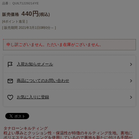
品番： QUILT1229214YE
440円
販売価格
(税込)
[4ポイント進呈 ]
[ 販売期間
2021年3月1日0時0分
～ ]
申し訳ございません。ただいま在庫がございません。
入荷お知らせメール
商品についてのお問い合わせ
お気に入りに登録
タナローンキルティング
程よい厚みとクッション性・保温性が特徴のキルティング生地。裏地に
ポリエステルライニングを使用しているので裏地を新たに付ける手間が