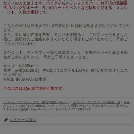
なくそのまま使えます。バッグからクッションカバー、お子様の通園通
学用バッグやポーチ、冬用のコートやベストなど幅広く使える、メルシ
ーでも、人気の素材です。
こちらの商品は発送まで1～2営業日(土日祝日は除きます)いただいており
ます。
また、実店舗と在庫を共有しております関係上、ご注文いただきました
後に、品切れのご連絡をさせていただく場合もございますので、予めご
了承くださいませ。
染色ロット、ディスプレイ等視聴環境により、実際のカラーと異なる場
合がございますので、 予めご了承くださいませ。
サイズ：約105cm巾
素材：表地(綿100％)、中綿(ポリエステル100％)、裏地/タフタ(ポリエス
テル100％)
MADE IN JAPAN 日本製
ネコポスは0.5mまで対応可能です。
リバティ・ファブリックス、生地の通販メルシー
>
リバティ・ファブリックス生地一覧
>
キル
ティング
> LIBERTY FABRICS リバティプリント 国産タナローン生地キルティング(裏ポリエ
ステルキルト生地)＜May Morris＞(メイモリス)QUILT1229214YE
レビューを書く