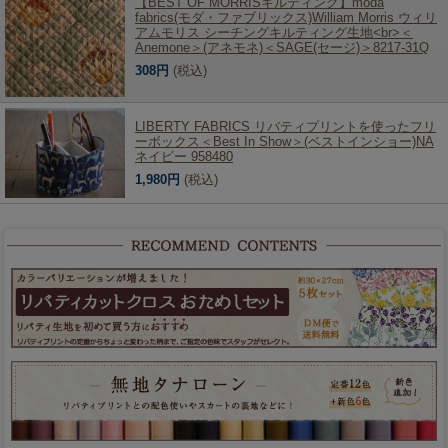
【BEST OF MORRISキルティング】moda
fabrics(モダ・ファブリックス)William Morris ウィリ
アムモリス シーチングキルティング生地<br>＜
Anemone＞(アネモネ)＜SAGE(セージ)＞8217-31Q
308円
(税込)
LIBERTY FABRICS リバティプリントを使ったフリ
ーボックス＜Best In Show＞(ベストインショー)NA
ネイビー 958480
1,980円
(税込)