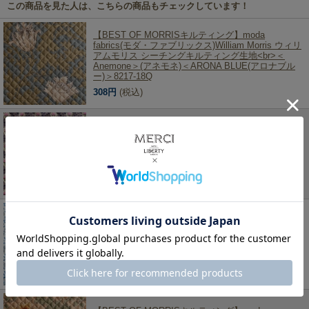
この商品を見た人は、こちらの商品もチェックしています！
【BEST OF MORRISキルティング】moda
fabrics(モダ・ファブリックス)William Morris ウィリ
アムモリス シーチングキルティング生地<br>＜
Anemone＞(アネモネ)＜ARONA BLUE(アロナブル
ー)＞8217-18Q
308円
(税込)
SOULEIADO ソレイアード キルティング＜プティッ
ト・フルール・デ・シャン グレー＞キルト生地
QSLF2-318C
286円
(税込)
SOULEIADO ソレイアード キルティング＜プティッ
ト・フルール・デ・シャン ホワイト＞キルト生地
QSLF2-18G
286円
(税込)