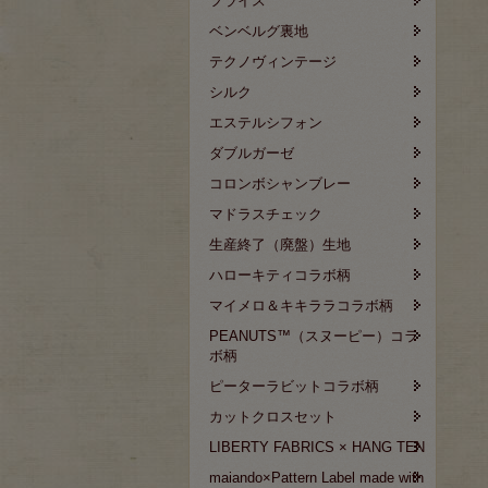
フライス
ベンベルグ裏地
テクノヴィンテージ
シルク
エステルシフォン
ダブルガーゼ
コロンボシャンブレー
マドラスチェック
生産終了（廃盤）生地
ハローキティコラボ柄
マイメロ＆キキララコラボ柄
PEANUTS™（スヌーピー）コラ
ボ柄
ピーターラビットコラボ柄
カットクロスセット
LIBERTY FABRICS × HANG TEN
maiando×Pattern Label made with