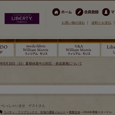
お買い物の流れ
送料とお支払
026年8月16日（日）夏期休業中の対応・発送業務について
いらっしゃいませ ゲストさん
リバティ・ファブリックス、生地の通販メルシー
>
廃盤生地
> 2016年廃盤エターナル