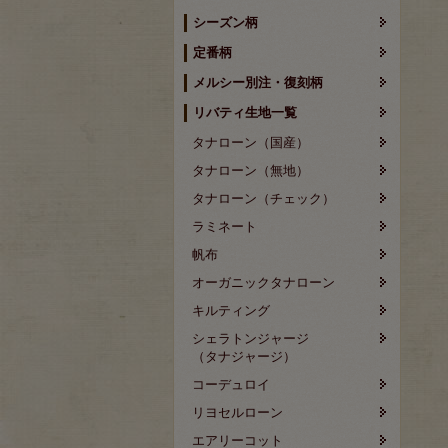
シーズン柄
定番柄
メルシー別注・復刻柄
リバティ生地一覧
タナローン（国産）
タナローン（無地）
タナローン（チェック）
ラミネート
帆布
オーガニックタナローン
キルティング
シェラトンジャージ
（タナジャージ）
コーデュロイ
リヨセルローン
エアリーコット