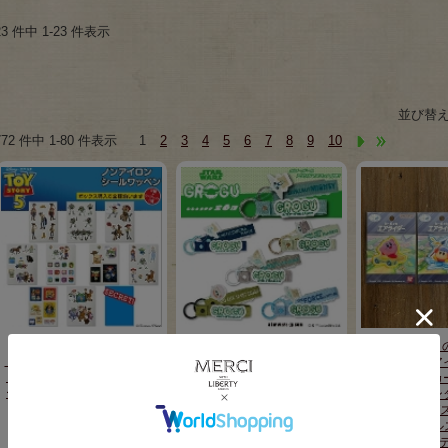
23 件中 1-23 件表示
並び替
772 件中 1-80 件表示
1
2
3
4
5
6
7
8
9
10
【送料無料】
【送料無料】
星のカービィ
トイ・ストーリー5 ノンアイ
GROGU グローグー 刺繍タ
ー シール・ア
ロンシールワッペン9種＋シ
グキーホルダー 全6種コンプ
用ワッペン カ
ークレット1種コンプリート
リートセット[STAR WARS
プスター/バン
セット[TOY STORY ピクサ
マンダロリアン/ディズニー/
ィ＆ウィングス
ー ディズニー キャラクタ
キーホルダー/バッグチャー
イト＆デビルスタ
ー]D01N3820
ム]D01C3427
Air Riders