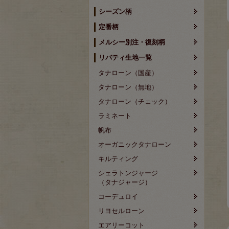
シーズン柄
定番柄
メルシー別注・復刻柄
リバティ生地一覧
タナローン（国産）
タナローン（無地）
タナローン（チェック）
ラミネート
帆布
オーガニックタナローン
キルティング
シェラトンジャージ
（タナジャージ）
コーデュロイ
リヨセルローン
エアリーコット