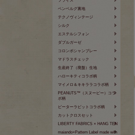
フライス
ベンベルグ裏地
テクノヴィンテージ
シルク
エステルシフォン
ダブルガーゼ
コロンボシャンブレー
マドラスチェック
生産終了（廃盤）生地
ハローキティコラボ柄
マイメロ＆キキララコラボ柄
PEANUTS™（スヌーピー）コラ
ボ柄
ピーターラビットコラボ柄
カットクロスセット
LIBERTY FABRICS × HANG TEN
maiando×Pattern Label made with