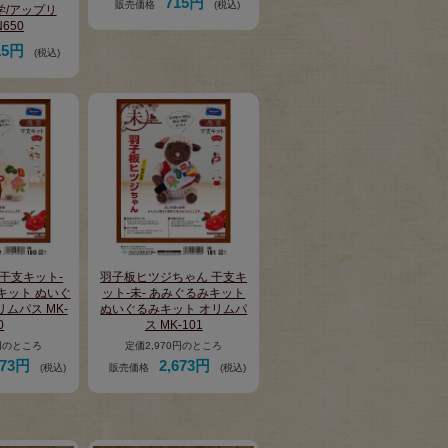
715円
販売価格
(税込)
学/アップリ
N650
15円
(税込)
干支キット-
羽子板ヒツジちゃん 干支キ
キット ぬいぐ
ット-未- あみぐるみキット
ムパス MK-
ぬいぐるみキット オリムパ
0
ス MK-101
0円のところ
定価2,970円のところ
673円
2,673円
(税込)
販売価格
(税込)