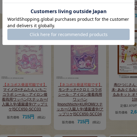
入学/通園通
6,600円
10,560円
販売価格
(税込)
販売価格
(税込)
ケ]BA
7
販売価格
【ネコポス発送可能です】
【ネコポス発送可能です】
寿ひつじさん 
マイメロ×チムたん いちご
モンチッチ×クロミ コラボ
未- あみぐるみ
コラボ シール・アイロン接
シール・アイロン接着両用
るみキット オリ
着両用ワッペン[ステッカー/
ワッペン
10
入園入学/通園通学/アップリ
[monchhichi×KUROMI/ステ
定価2,97
ケ]SCC650-SCC03
ッカー/入園入学/通園通学/ア
2,
販売価格
ップリケ]SCC650-SCC04
715円
販売価格
(税込)
715円
販売価格
(税込)