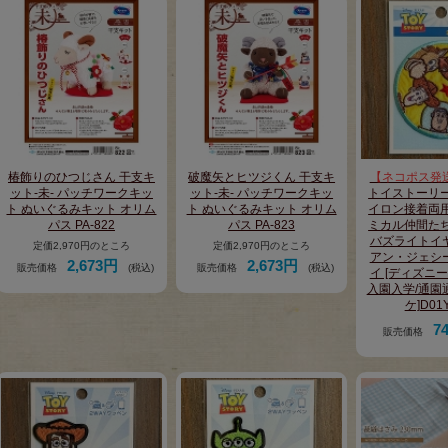
椿飾りのひつじさん 干支キ
破魔矢とヒツジくん 干支キ
【ネコポス発
ット-未- パッチワークキッ
ット-未- パッチワークキッ
トイストーリー
ト ぬいぐるみキット オリム
ト ぬいぐるみキット オリム
イロン接着両用
パス PA-822
パス PA-823
ミカル仲間たち
バズライトイ
定価2,970円のところ
定価2,970円のところ
アン・ジェシ
2,673円
2,673円
販売価格
(税込)
販売価格
(税込)
イ [ディズニー
入園入学/通園
ケ]D01
7
販売価格