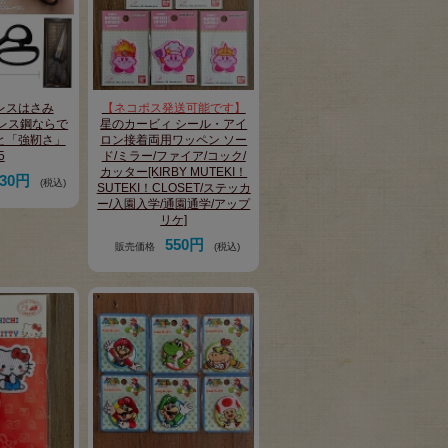
レスはさみ
【ネコポス発送可能です】
テンレス鋼ならで
星のカービィ シール・アイ
と「強靭さ」
ロン接着両用ワッペン ソー
5
ド/ミラー/ファイア/コック/
カッター[KIRBY MUTEKI！
630円
(税込)
SUTEKI！CLOSET/ステッカ
ー/入園入学/通園通学/アップ
リケ]
550円
販売価格
(税込)