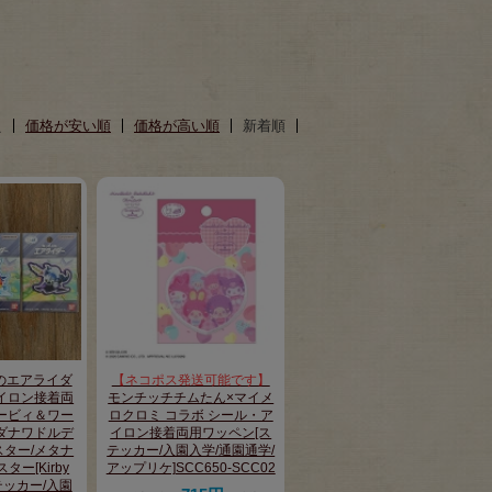
え
価格が安い順
価格が高い順
新着順
のエアライダ
【ネコポス発送可能です】
イロン接着両
モンチッチチムたん×マイメ
ービィ＆ワー
ロクロミ コラボ シール・ア
ダナワドルデ
イロン接着両用ワッペン[ス
ター/メタナ
テッカー/入園入学/通園通学/
ー[Kirby
アップリケ]SCC650-SCC02
/ステッカー/入園