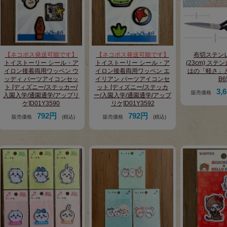
【ネコポス発送可能です】
【ネコポス発送可能です】
布切ステン
トイストーリー シール・ア
トイストーリー シール・ア
(23cm) ス
イロン接着両用ワッペン ウ
イロン接着両用ワッペン エ
はの「軽さ」
ッディ パーツアイコンセッ
イリアン パーツアイコンセ
B6
ト [ディズニー/ステッカー/
ット [ディズニー/ステッカ
3,
販売価格
入園入学/通園通学/アップリ
ー/入園入学/通園通学/アップ
ケ]D01Y3590
リケ]D01Y3592
792円
792円
販売価格
(税込)
販売価格
(税込)