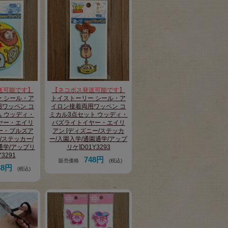
送可能です】
【ネコポス発送可能です】
 シール・ア
トイストーリー シール・ア
ワッペン コ
イロン接着両用ワッペン コ
 ウッディ・
ミカル3点セット ウッディ・
ヤー・エイリ
バズライトイヤー・エイリ
ー・ブルズア
アン [ディズニー/ステッカ
/ステッカー/
ー/入園入学/通園通学/アップ
通学/アップリ
リケ]D01Y3293
Y3291
748円
販売価格
(税込)
48円
(税込)