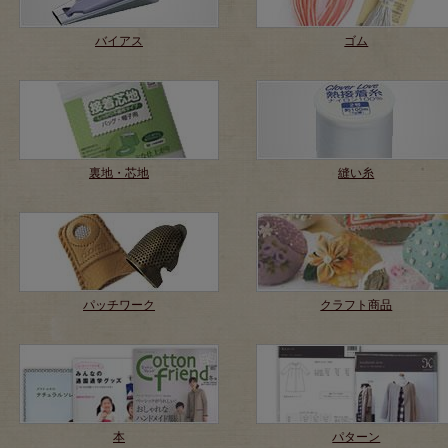
バイアス
ゴム
裏地・芯地
縫い糸
パッチワーク
クラフト商品
本
パターン