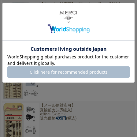
【ネコポス対応可】
プラスナップ9mm(20組入)
定価495円のところ
販売価格
396円
(税込)
【ネコポス対応可】
スプリングホック(12組入)黒・白
ワンピースやスカートの開き止まりに
定価385円のところ
販売価格
346円
(税込)
【メール便対応可】
真鍮前カン(5組入)
定価550円のところ
販売価格
495円
(税込)