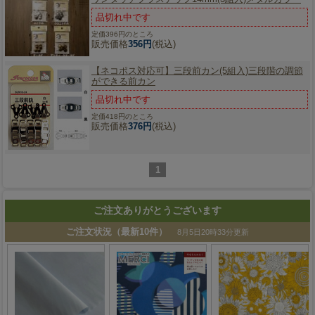
品切れ中です
定価396円のところ
販売価格
356円
(税込)
【ネコポス対応可】
三段前カン(5組入)三段階の調節
ができる前カン
品切れ中です
定価418円のところ
販売価格
376円
(税込)
1
ご注文ありがとうございます