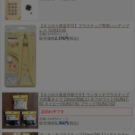
【ネコポス発送不可】
プラスナップ専用ハンディプ
レス SUN15-56
定価2,970円のところ
販売価格
2,376円
(税込)
【ネコポス発送可能です】
ワンタッチプラスナップ
大容量タイプ 13mm(30組入) オフホワイト/SUN17-
60 ネイビー/SUN17-61 ブラック/SUN17-62
品切れ中です
定価1,518円のところ
販売価格
1,366円
(税込)
ワンタッチプラスナップ14mm(3組入)メタルカラー