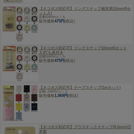
【ネコポス対応可】
リングスナップ補充用10mm(8セ
ット入)
定価528円のところ
販売価格
475円
(税込)
【ネコポス対応可】
リングスナップ10mm(6セット
入)打ち具付き
定価528円のところ
販売価格
475円
(税込)
【ネコポス対応可】
テープスナップ(1mカット)
定価1,188円のところ
販売価格
1,069円
(税込)
【ネコポス対応可】
プラスチックスナップ(8.6mm)日
本製