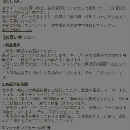
はじめに
当サイトでのお買い物は、会員登録していただくと便利です。（未登録の
方でもご購入は可能です。）
会員登録していただきますと、以降のご購入時、住所入力やお届け先入力
等が不要になります。
事前に登録していただくか、注文手続きの途中で登録してください。
会員登録はこちら
お買い物フロー
1.商品選択
ご希望の商品をお選びください。
商品はカテゴリごとに分かれています。キーワードや価格帯での検索も可
能です。（検索フォームは画面左下にあります。）
ご覧になる商品が決まりましたら、クリックして商品詳細画面へ進んでく
ださい。
※人気商品は売り切れになる場合がございます。予めご了承くださいま
せ。
2.商品詳細画面
色や柄、幅などの商品情報をご確認いただき、数量を指定して「カートに
入れる」ボタンをクリックしてください。
※生地のご購入の場合、最低30cmから10cm単位の販売となります。30cm
だと数量は3となり、1mだと数量は10となります。
※染色ロットや、ディスプレイなどの環境により、実際のカラーと異なる
場合がございます。 予めご了承くださいませ。
※実店舗と在庫を共有しております関係上、ご注文頂きました後に、品切
れのご連絡をさせて頂く場合もございます。
3.ショッピングカートの中身