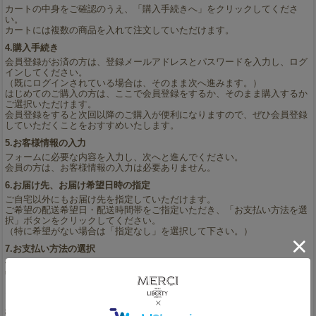
カートの中身をご確認のうえ、「購入手続きへ」をクリックしてくださ
い。
カートには複数の商品を入れて注文していただけます。
4.購入手続き
会員登録がお済の方は、登録メールアドレスとパスワードを入力し、ログ
インしてください。
（既にログインされている場合は、そのまま次へ進みます。）
はじめてのご購入の方は、ここで会員登録をするか、そのまま購入するか
ご選択いただけます。
会員登録をすると次回以降のご購入が便利になりますので、ぜひ会員登録
していただくことをおすすめいたします。
5.お客様情報の入力
フォームに必要な内容を入力し、次へと進んでください。
会員の方は、お客様情報の入力は必要ありません。
6.お届け先、お届け希望日時の指定
ご自宅以外にもお届け先を指定していただけます。
ご希望の配送希望日・配送時間帯をご指定いただき、「お支払い方法を選
択」ボタンをクリックしてください。
（特に希望がない場合は「指定なし」を選択して下さい。）
7.お支払い方法の選択
代金引換払い（代引き）・クレジットカード払い・銀行振込・郵便振込の
中から、お支払い方法をご選択ください。
クレジットカードでお支払いいただく場合は、カード情報などもご入力く
ださい。
8.ご注文内容の確認