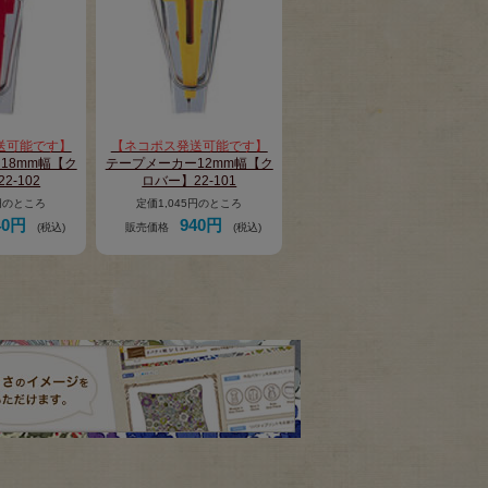
送可能です】
【ネコポス発送可能です】
18mm幅【ク
テープメーカー12mm幅【ク
2-102
ロバー】22-101
5円のところ
定価1,045円のところ
40円
940円
(税込)
販売価格
(税込)