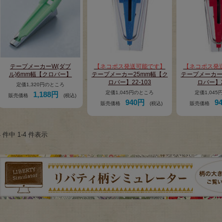
テープメーカーW(ダブ
【ネコポス発送可能です】
【ネコポス発
ル)6mm幅【クロバー】
テープメーカー25mm幅【ク
テープメーカー
ロバー】22-103
ロバー】2
定価1,320円のところ
定価1,045円のところ
定価1,04
1,188円
販売価格
(税込)
940円
9
販売価格
(税込)
販売価格
4 件中 1-4 件表示