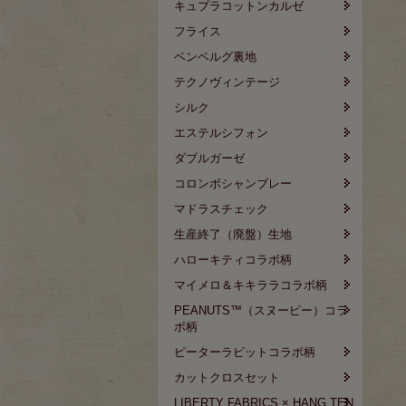
キュプラコットンカルゼ
フライス
ベンベルグ裏地
テクノヴィンテージ
シルク
エステルシフォン
ダブルガーゼ
コロンボシャンブレー
マドラスチェック
生産終了（廃盤）生地
ハローキティコラボ柄
マイメロ＆キキララコラボ柄
PEANUTS™（スヌーピー）コラ
ボ柄
ピーターラビットコラボ柄
カットクロスセット
LIBERTY FABRICS × HANG TEN