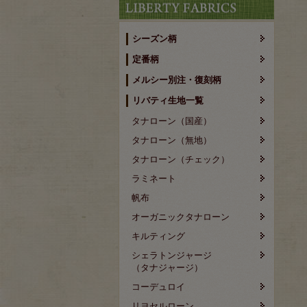
シーズン柄
定番柄
メルシー別注・復刻柄
リバティ生地一覧
タナローン（国産）
タナローン（無地）
タナローン（チェック）
ラミネート
帆布
オーガニックタナローン
キルティング
シェラトンジャージ
（タナジャージ）
コーデュロイ
リヨセルローン