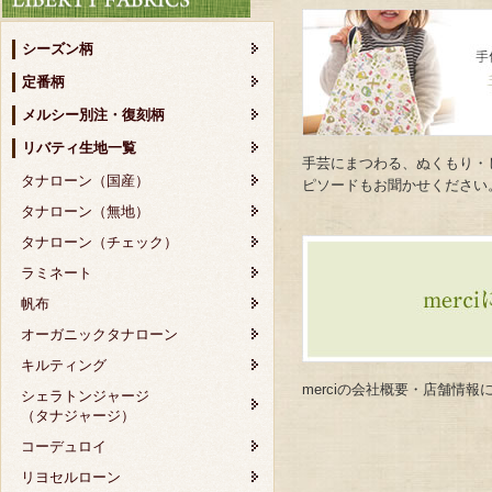
シーズン柄
定番柄
メルシー別注・復刻柄
リバティ生地一覧
手芸にまつわる、ぬくもり・
タナローン（国産）
ピソードもお聞かせください
タナローン（無地）
タナローン（チェック）
ラミネート
帆布
オーガニックタナローン
キルティング
merciの会社概要・店舗情
シェラトンジャージ
（タナジャージ）
コーデュロイ
リヨセルローン