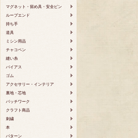
マグネット・留め具・安全ピン
ループエンド
持ち手
道具
ミシン用品
チャコペン
縫い糸
バイアス
ゴム
アクセサリー・インテリア
裏地・芯地
パッチワーク
クラフト商品
刺繍
本
パターン