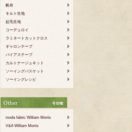
帆布
キルト生地
起毛生地
コーデュロイ
ラミネートカットクロス
ギャロンテープ
バイアステープ
カルトナージュキット
ソーイングバスケット
ソーイングレシピ
moda fabric William Morris
V&A William Morris