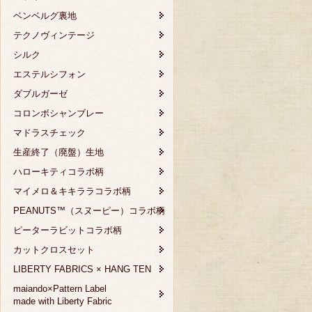
ベンベルグ裏地
テクノヴィンテージ
シルク
エステルシフォン
ダブルガーゼ
コロンボシャンブレー
マドラスチェック
生産終了（廃盤）生地
ハローキティコラボ柄
マイメロ＆キキララコラボ柄
PEANUTS™（スヌーピー）コラボ柄
ピーターラビットコラボ柄
カットクロスセット
LIBERTY FABRICS × HANG TEN
maiando×Pattern Label
made with Liberty Fabric