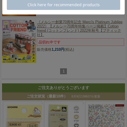
《メルシー創業70周年記念 Merci's Platinum Jubilee
2022》
【メルシー70周年特集ページ掲載】Cotton
friend (コットンフレンド) 2022年秋号【ブティック
社】
品切れ中です
販売価格
1,210円
(税込)
1
ご注文ありがとうございます