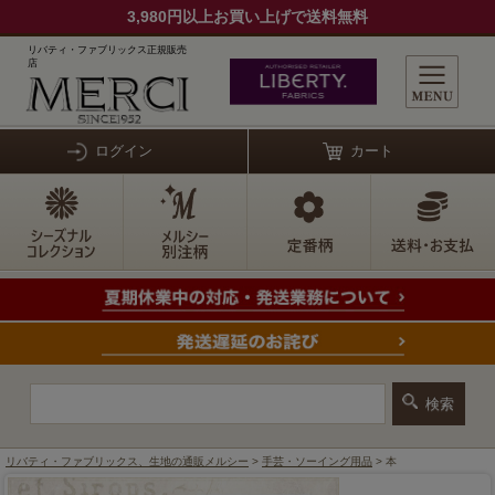
3,980円以上お買い上げで送料無料
リバティ・ファブリックス正規販売
店
ログイン
カート
リバティ・ファブリックス、生地の通販メルシー
>
手芸・ソーイング用品
> 本