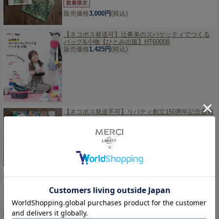
販売価格
3,000円
(税込)
【ネコポス発送可】
辻希美のズパゲッティでつくる
バッグ&小物【ひとみ出版】HT60008
販売価格
1,425円
(税込)
【ネコポス発送不可】
リバティ創立150周年記念書籍
「LIBERTY. リバティのデザイン・パターン・色」
【初回生産限定カットクロス2種付き】カシア・セン
トクレア著 本 LIBERTY150-BOOK-ZCC
品切れ中です
販売価格
3,630円
(税込)
《MERCI×コットンフレンド別注リバティファブリ
ックス付録》【ネコポス発送不可】
Cotton friend (コ
ットンフレンド) 2023年秋号【ブティック社】
品切れ中です
販売価格
1,320円
(税込)