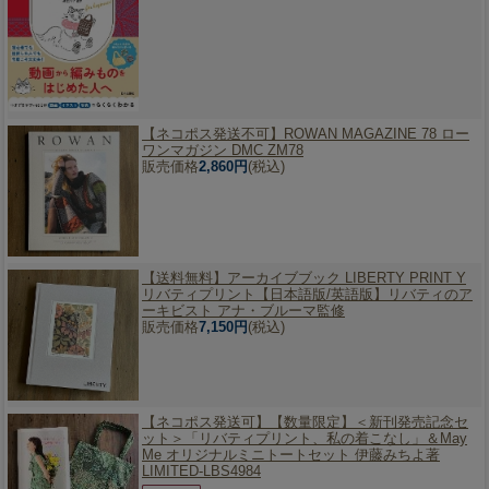
【ネコポス発送不可】
ROWAN MAGAZINE 78 ロー
ワンマガジン DMC ZM78
販売価格
2,860円
(税込)
【送料無料】
アーカイブブック LIBERTY PRINT Y
リバティプリント【日本語版/英語版】リバティのア
ーキビスト アナ・ブルーマ監修
販売価格
7,150円
(税込)
【ネコポス発送可】
【数量限定】＜新刊発売記念セ
ット＞「リバティプリント、私の着こなし」＆May
Me オリジナルミニトートセット 伊藤みちよ著
LIMITED-LBS4984