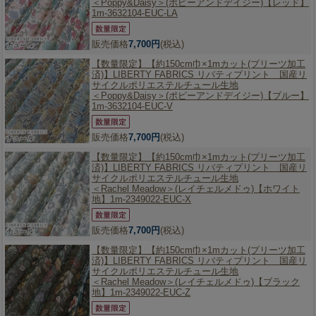
＜Poppy&Daisy＞(ポピーアンドデイジー)【レッド】
1m-3632104-EUC-LA
販売価格
7,700円
(税込)
【数量限定】
【約150cm巾×1mカット(プリーツ加工
済)】LIBERTY FABRICS リバティプリント 国産リ
サイクルポリエステルチュール生地
＜Poppy&Daisy＞(ポピーアンドデイジー)【ブルー】
1m-3632104-EUC-V
販売価格
7,700円
(税込)
【数量限定】
【約150cm巾×1mカット(プリーツ加工
済)】LIBERTY FABRICS リバティプリント 国産リ
サイクルポリエステルチュール生地
＜Rachel Meadow＞(レイチェルメドゥ)【ホワイト
地】1m-2349022-EUC-X
販売価格
7,700円
(税込)
【数量限定】
【約150cm巾×1mカット(プリーツ加工
済)】LIBERTY FABRICS リバティプリント 国産リ
サイクルポリエステルチュール生地
＜Rachel Meadow＞(レイチェルメドゥ)【ブラック
地】1m-2349022-EUC-Z