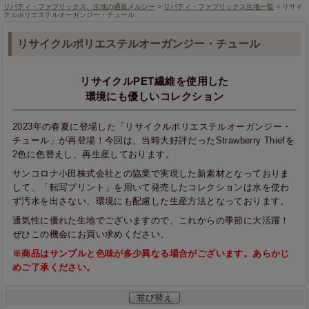
リバティ・ファブリックス、生地の通販メルシー
>
リバティ・ファブリックス生地一覧
> リサイ
クルポリエステルオーガンジー・チュール
リサイクルポリエステルオーガンジー・チュール
リサイクルPET繊維を使用した
環境にも優しいコレクション
2023年の春夏に登場した「リサイクルポリエステルオーガンジー・
チュール」が再登場！今回は、当時大好評だったStrawberry Thiefを
2色に色替えし、再生産しております。
サンコロナ小田株式会社との協業で実現した新素材となっておりま
して、「転写プリント」を用いて発売したコレクションは水を使わ
ず汚水を出さない、環境にも配慮した生産方法となっております。
通気性に優れた生地でございますので、これからの季節に大活躍！
ぜひこの機会にお買い求めください。
※商品はサンプルと色味が多少異なる場合がございます。あらかじ
めご了承ください。
並び替え