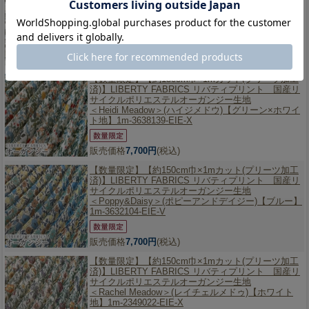
サイクルポリエステルオーガンジー生地
＜Edenham＞(エデナム)【グリーン】1m-3637071-
EIE-P
販売価格
7,700円
(税込)
【数量限定】
【約150cm巾×1mカット(プリーツ加工
済)】LIBERTY FABRICS リバティプリント 国産リ
サイクルポリエステルオーガンジー生地
＜Heidi Meadow＞(ハイジメドウ)【グリーン×ホワイ
ト地】1m-3638139-EIE-X
販売価格
7,700円
(税込)
【数量限定】
【約150cm巾×1mカット(プリーツ加工
済)】LIBERTY FABRICS リバティプリント 国産リ
サイクルポリエステルオーガンジー生地
＜Poppy&Daisy＞(ポピーアンドデイジー)【ブルー】
1m-3632104-EIE-V
販売価格
7,700円
(税込)
【数量限定】
【約150cm巾×1mカット(プリーツ加工
済)】LIBERTY FABRICS リバティプリント 国産リ
サイクルポリエステルオーガンジー生地
＜Rachel Meadow＞(レイチェルメドゥ)【ホワイト
地】1m-2349022-EIE-X