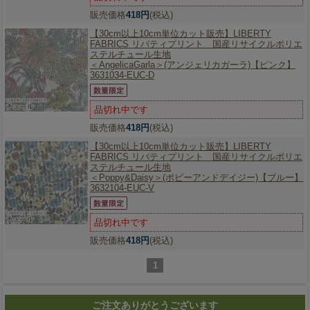
販売価格
418円
(税込)
【30cm以上10cm単位カット販売】
LIBERTY
FABRICS リバティプリント 国産リサイクルポリエ
ステルチュール生地
＜AngelicaGarla＞(アンジェリカガーラ)【ピンク】
3631034-EUC-D
品切れ中です
販売価格
418円
(税込)
【30cm以上10cm単位カット販売】
LIBERTY
FABRICS リバティプリント 国産リサイクルポリエ
ステルチュール生地
＜Poppy&Daisy＞(ポピーアンドデイジー)【ブルー】
3632104-EUC-V
品切れ中です
販売価格
418円
(税込)
1
ご注文ありがとうございます