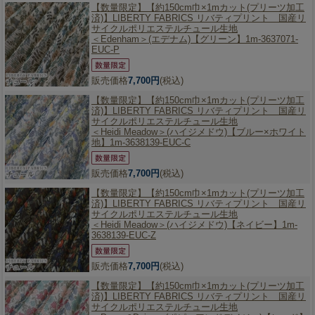
【数量限定】
【約150cm巾×1mカット(プリーツ加工
済)】LIBERTY FABRICS リバティプリント 国産リ
サイクルポリエステルチュール生地
＜Edenham＞(エデナム)【グリーン】1m-3637071-
EUC-P
販売価格
7,700円
(税込)
【数量限定】
【約150cm巾×1mカット(プリーツ加工
済)】LIBERTY FABRICS リバティプリント 国産リ
サイクルポリエステルチュール生地
＜Heidi Meadow＞(ハイジメドウ)【ブルー×ホワイト
地】1m-3638139-EUC-C
販売価格
7,700円
(税込)
【数量限定】
【約150cm巾×1mカット(プリーツ加工
済)】LIBERTY FABRICS リバティプリント 国産リ
サイクルポリエステルチュール生地
＜Heidi Meadow＞(ハイジメドウ)【ネイビー】1m-
3638139-EUC-Z
販売価格
7,700円
(税込)
【数量限定】
【約150cm巾×1mカット(プリーツ加工
済)】LIBERTY FABRICS リバティプリント 国産リ
サイクルポリエステルチュール生地