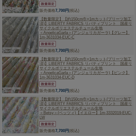
販売価格
7,700円
(税込)
【数量限定】
【約150cm巾×1mカット(プリーツ加工
済)】LIBERTY FABRICS リバティプリント 国産リ
サイクルポリエステルチュール生地
＜AngelicaGarla＞(アンジェリカガーラ)【グレー】
1m-3631034-EUC-C
販売価格
7,700円
(税込)
【数量限定】
【約150cm巾×1mカット(プリーツ加工
済)】LIBERTY FABRICS リバティプリント 国産リ
サイクルポリエステルチュール生地
＜AngelicaGarla＞(アンジェリカガーラ)【ピンク】
1m-3631034-EUC-D
販売価格
7,700円
(税込)
【数量限定】
【約150cm巾×1mカット(プリーツ加工
済)】LIBERTY FABRICS リバティプリント 国産リ
サイクルポリエステルチュール生地
＜Betsy＞(ベッツィ)【イエロー】1m-3332019-EUC-
LW
販売価格
7,700円
(税込)