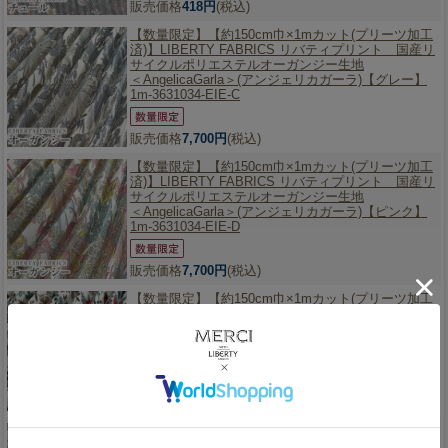
販売価格
418円
(税込)
【数量限定】
【約150cm巾×1mカット(プリーツ加工
済)】LIBERTY FABRICS リバティプリント 国産リ
サイクルポリエステルオーガンジー生地
＜AngelicaGarla＞(アンジェリカガーラ)【グレー】
1m-3631034-EIE-C
販売価格
7,700円
(税込)
【数量限定】
【約150cm巾×1mカット(プリーツ加工
済)】LIBERTY FABRICS リバティプリント 国産リ
サイクルポリエステルオーガンジー生地
＜AngelicaGarla＞(アンジェリカガーラ)【ピンク】
1m-3631034-EIE-D
販売価格
7,700円
(税込)
【数量限定】
【約150cm巾×1mカット(プリーツ加工
済)】LIBERTY FABRICS リバティプリント 国産リ
サイクルポリエステルオーガンジー生地
＜Edenham＞(エデナム)【レッド×ベージュ】1m-
3637071-EIE-K
販売価格
7,700円
(税込)
【数量限定】
【約150cm巾×1mカット(プリーツ加工
済)】LIBERTY FABRICS リバティプリント 国産リ