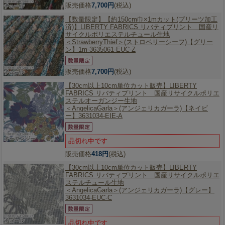
販売価格
7,700円
(税込)
【数量限定】
【約150cm巾×1mカット(プリーツ加工
済)】LIBERTY FABRICS リバティプリント 国産リ
サイクルポリエステルチュール生地
＜StrawberryThief＞(ストロベリーシーフ)【グリー
ン】1m-3635061-EUC-Z
販売価格
7,700円
(税込)
【30cm以上10cm単位カット販売】
LIBERTY
FABRICS リバティプリント 国産リサイクルポリエ
ステルオーガンジー生地
＜AngelicaGarla＞(アンジェリカガーラ)【ネイビ
ー】3631034-EIE-A
品切れ中です
販売価格
418円
(税込)
【30cm以上10cm単位カット販売】
LIBERTY
FABRICS リバティプリント 国産リサイクルポリエ
ステルチュール生地
＜AngelicaGarla＞(アンジェリカガーラ)【グレー】
3631034-EUC-C
品切れ中です