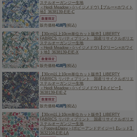
ステルオーガンジー生地
＜Heidi Meadow＞(ハイジメドウ)【ブルー×ホワイト
地】3638139-EIE-C
販売価格
418円
(税込)
【30cm以上10cm単位カット販売】
LIBERTY
FABRICS リバティプリント 国産リサイクルポリエ
ステルオーガンジー生地
＜Heidi Meadow＞(ハイジメドウ)【グリーン×ホワイ
ト地】3638139-EIE-X
販売価格
418円
(税込)
【30cm以上10cm単位カット販売】
LIBERTY
FABRICS リバティプリント 国産リサイクルポリエ
ステルオーガンジー生地
＜Heidi Meadow＞(ハイジメドウ)【ネイビー】
3638139-EIE-Z
販売価格
418円
(税込)
【30cm以上10cm単位カット販売】
LIBERTY
FABRICS リバティプリント 国産リサイクルポリエ
ステルオーガンジー生地
＜Poppy&Daisy＞(ポピーアンドデイジー)【レッド】
3632104-EIE-LA