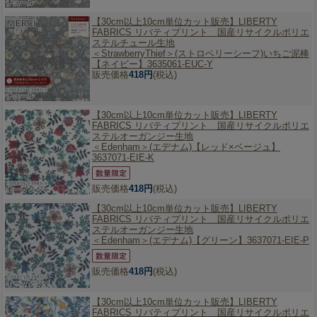
【30cm以上10cm単位カット販売】
LIBERTY
FABRICS リバティプリント 国産リサイクルポリエ
ステルチュール生地
＜StrawberryThief＞(ストロベリーシーフ)いちご泥棒
【ネイビー】3635061-EUC-Y
販売価格
418円
(税込)
【30cm以上10cm単位カット販売】
LIBERTY
FABRICS リバティプリント 国産リサイクルポリエ
ステルオーガンジー生地
＜Edenham＞(エデナム)【レッド×ベージュ】
3637071-EIE-K
販売価格
418円
(税込)
【30cm以上10cm単位カット販売】
LIBERTY
FABRICS リバティプリント 国産リサイクルポリエ
ステルオーガンジー生地
＜Edenham＞(エデナム)【グリーン】3637071-EIE-P
販売価格
418円
(税込)
【30cm以上10cm単位カット販売】
LIBERTY
FABRICS リバティプリント 国産リサイクルポリエ