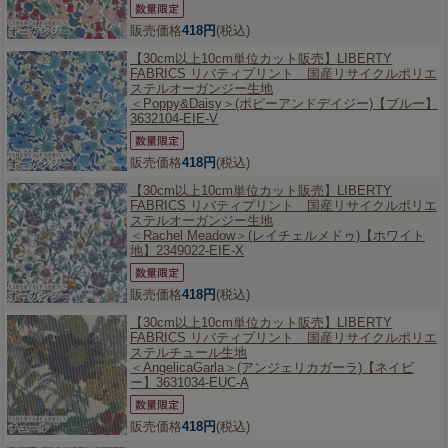
販売価格
418円
(税込)
【30cm以上10cm単位カット販売】
LIBERTY
FABRICS リバティプリント 国産リサイクルポリエ
ステルオーガンジー生地
＜Poppy&Daisy＞(ポピーアンドデイジー)【ブルー】
3632104-EIE-V
販売価格
418円
(税込)
【30cm以上10cm単位カット販売】
LIBERTY
FABRICS リバティプリント 国産リサイクルポリエ
ステルオーガンジー生地
＜Rachel Meadow＞(レイチェルメドゥ)【ホワイト
地】2349022-EIE-X
販売価格
418円
(税込)
【30cm以上10cm単位カット販売】
LIBERTY
FABRICS リバティプリント 国産リサイクルポリエ
ステルチュール生地
＜AngelicaGarla＞(アンジェリカガーラ)【ネイビ
ー】3631034-EUC-A
販売価格
418円
(税込)