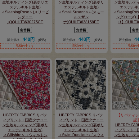
生地キルティング(裏ポリエ
ン生地キルティング(裏ポリ
ン生地キルティ
ステルキルト生地)
エステルキルト生地)
エステルキ
＜SleepingRose＞(スリーピ
＜Small Susanna＞(スモー
＜SleepingR
ングロー
ルスザン
ングローズ)
ズ)QUILT3630275CE
ナ)QUILT3638158EE
り】QUILT3
440円
440円
4
販売価格
(税込)
販売価格
(税込)
販売価格
品切れ中です
品切れ中です
品切れ
LIBERTY FABRICS リバテ
LIBERTY FABRICS リバテ
【リバティジ
ィプリント・国産タナロー
ィプリント・国産タナロー
認
ン生地キルティング(裏ポリ
ン生地キルティング(裏ポリ
LIBERTY FA
エステルキルト生地)
エステルキルト生地)
ィプリント・
＜Wiltshire＞（ウィルトシ
＜Swim Dunclare＞(スウィ
ン生地キルティ