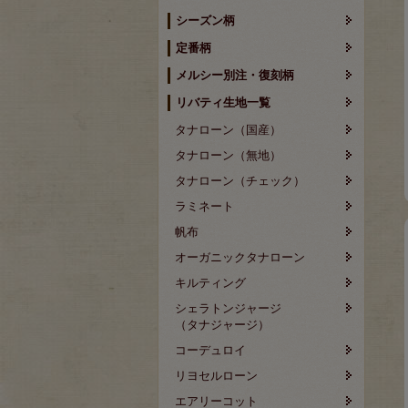
シーズン柄
定番柄
メルシー別注・復刻柄
リバティ生地一覧
タナローン（国産）
タナローン（無地）
タナローン（チェック）
ラミネート
帆布
オーガニックタナローン
キルティング
シェラトンジャージ
（タナジャージ）
コーデュロイ
リヨセルローン
エアリーコット