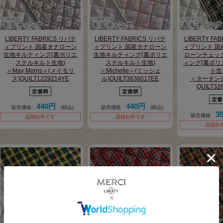
LIBERTY FABRICS リバテ
LIBERTY FABRICS リバテ
LIBERTY FA
ィプリント 国産タナローン
ィプリント 国産タナローン
ィプリント 国
生地キルティング(裏ポリエ
生地キルティング(裏ポリエ
ローンチェッ
ステルキルト生地)
ステルキルト生地)
ィング(裏ポリ
＜May Morris＞(メイモリ
＜Michelle＞(ミッシェ
ト生
ス)QUILT1229214YE
ル)QUILT3636017EE
＜タータン
QUILT32
440円
440円
販売価格
(税込)
販売価格
(税込)
3
販売価格
品切れ中です
品切れ中です
品切れ