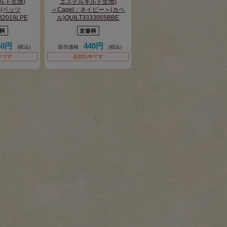
ルト生地)
エステルキルト生地)
＞(ベッツ
＜Capel：ネイビー＞(カペ
32019LPE
ル)QUILT3333055BBE
40円
440円
(税込)
販売価格
(税込)
中です
品切れ中です