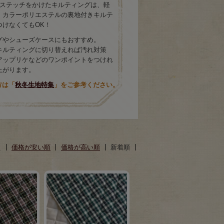
でステッチをかけたキルティングは、軽
、カラーポリエステルの裏地付きキルテ
つけなくてもOK！
グやシューズケースにもおすすめ。
キルティングに切り替えれば汚れ対策
アップリケなどのワンポイントをつけれ
上がります。
方は「
秋冬生地特集
」をご参考ください。
え
価格が安い順
価格が高い順
新着順