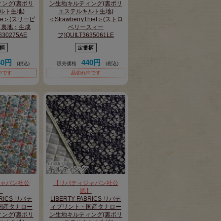
ング(裏ポリ
ン生地キルティング(裏ポリ
ルト生地)
エステルキルト生地)
ose＞(スリーピ
＜StrawberryThief＞(ストロ
【裏地：生成
ベリースィー
630275AE
フ)QUILT3635061LE
40円
440円
(税込)
販売価格
(税込)
中です
品切れ中です
ャパン社公
【リバティジャパン社公
】
認】
BRICS リバテ
LIBERTY FABRICS リバテ
国産タナロー
ィプリント・国産タナロー
ング(裏ポリ
ン生地キルティング(裏ポリ