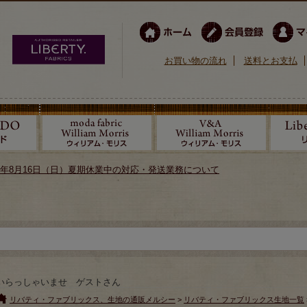
お買い物の流れ
送料とお支払
026年8月16日（日）夏期休業中の対応・発送業務について
いらっしゃいませ ゲストさん
リバティ・ファブリックス、生地の通販メルシー
>
リバティ・ファブリックス生地一覧