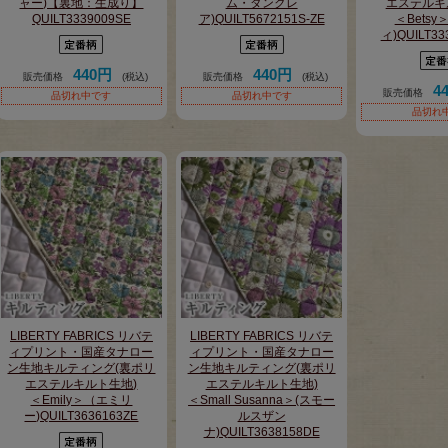
ャー)【裏地：生成り】
ム・ダンクレ
エステルキ
QUILT3339009SE
ア)QUILT5672151S-ZE
＜Betsy
ィ)QUILT33
440円
440円
販売価格
(税込)
販売価格
(税込)
4
販売価格
品切れ中です
品切れ中です
品切れ
LIBERTY FABRICS リバテ
LIBERTY FABRICS リバテ
ィプリント・国産タナロー
ィプリント・国産タナロー
ン生地キルティング(裏ポリ
ン生地キルティング(裏ポリ
エステルキルト生地)
エステルキルト生地)
＜Emily＞（エミリ
＜Small Susanna＞(スモー
ー)QUILT3636163ZE
ルスザン
ナ)QUILT3638158DE