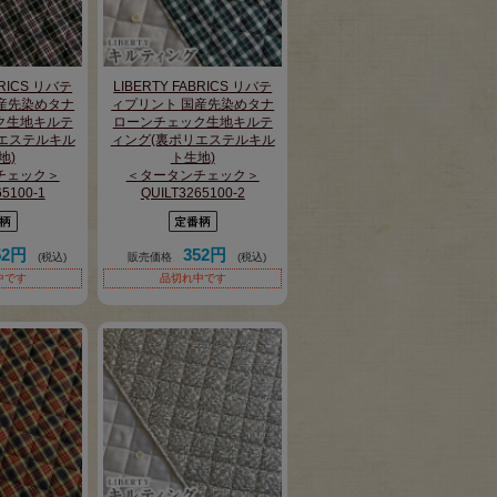
BRICS リバテ
LIBERTY FABRICS リバテ
産先染めタナ
ィプリント 国産先染めタナ
ク生地キルテ
ローンチェック生地キルテ
エステルキル
ィング(裏ポリエステルキル
地)
ト生地)
チェック＞
＜タータンチェック＞
65100-1
QUILT3265100-2
52円
352円
(税込)
販売価格
(税込)
中です
品切れ中です