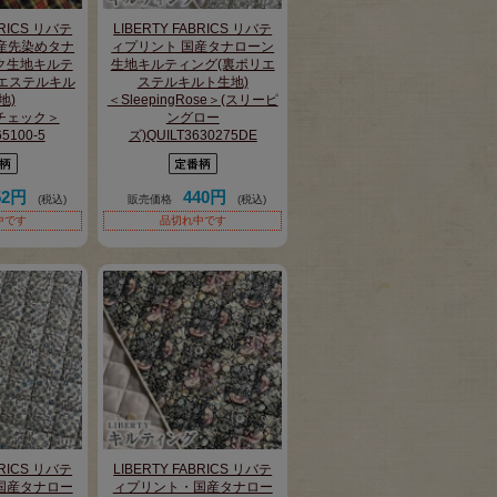
BRICS リバテ
LIBERTY FABRICS リバテ
産先染めタナ
ィプリント 国産タナローン
ク生地キルテ
生地キルティング(裏ポリエ
エステルキル
ステルキルト生地)
地)
＜SleepingRose＞(スリーピ
チェック＞
ングロー
65100-5
ズ)QUILT3630275DE
52円
440円
(税込)
販売価格
(税込)
中です
品切れ中です
BRICS リバテ
LIBERTY FABRICS リバテ
国産タナロー
ィプリント・国産タナロー