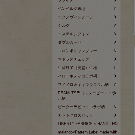
フライス
ベンベルグ裏地
テクノヴィンテージ
シルク
エステルシフォン
ダブルガーゼ
コロンボシャンブレー
マドラスチェック
生産終了（廃盤）生地
ハローキティコラボ柄
マイメロ＆キキララコラボ柄
PEANUTS™（スヌーピー）コラ
ボ柄
ピーターラビットコラボ柄
カットクロスセット
LIBERTY FABRICS × HANG TEN
maiando×Pattern Label made with