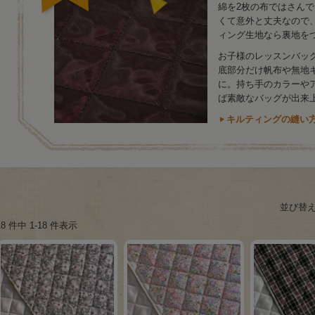
綿を2枚の布ではさん
くて意外と丈夫なので
ィング生地なら裏地を
お子様のレッスンバッ
底部分だけ帆布や無地
に。持ち手のカラーや
ば素敵なバッグが出来
キルティングの縫い
並び替
18 件中 1-18 件表示