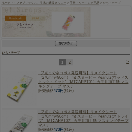
リバティ・ファブリックス、生地の通販メルシー
>
手芸・ソーイング用品
> ひも・テープ
並び替え
ひも・テープ
>
1
2
【2点までネコポス発送可能】
リメイクシート
（270mm×90cm） mt スヌーピー Peanuts(ウッドス
トック・ドット)【MTCARPT01】カモ井加工紙 マス
キングテープ マステ
販売価格
473円
(税込)
【2点までネコポス発送可能】
リメイクシート
（270mm×90cm） mt スヌーピー Peanuts(ストライ
プ)【MTCARPT02】カモ井加工紙 マスキングテープ
マステ
販売価格
473円
(税込)