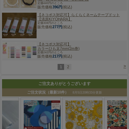
定価440円のところ
販売価格
396円
(税込)
【ネコポス対応可】
らくらくネームテープドット
【清原KIYOHARA】
定価308円のところ
販売価格
277円
(税込)
【ネコポス対応可】
カラーひも太7mm(2m巻)
定価242円のところ
販売価格
217円
(税込)
>
1
2
ご注文ありがとうございます