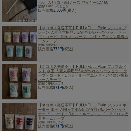
×30m入り(白・黒)ノーズ ワイヤー127-60
定価11,000円のところ
販売価格
3,300円
(税込)
【ネコポス発送不可】
FULL×FULL Plain フルフルプ
レーン 入園入学用品5点が作れるパーツセット テー
プ・コード・Dカン・ループエンド・アイロン接着ネ
ームテープ
定価858円のところ
販売価格
772円
(税込)
【ネコポス発送不可】
FULL×FULL Plain フルフルド
ット 水玉 入園入学用品5点が作れるパーツセット テ
ープ・コード・Dカン・ループエンド・アイロン接着
ネームテープ
定価968円のところ
販売価格
871円
(税込)
【ネコポス発送不可】
FULL×FULL Plain フルフルボ
ーダー 水玉 入園入学用品5点が作れるパーツセット
テープ・コード・Dカン・ループエンド・アイロン接
着ネームテープ
定価968円のところ
販売価格
871円
(税込)