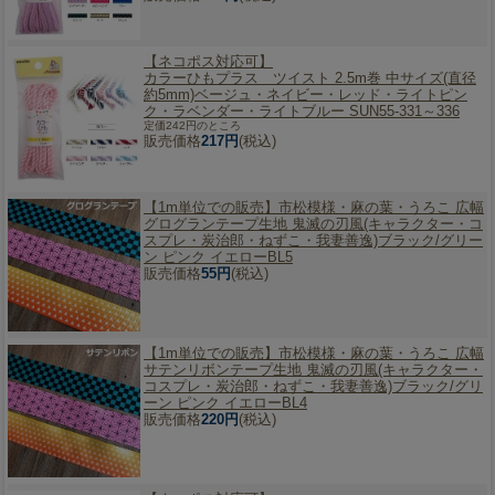
【ネコポス対応可】
カラーひもプラス ツイスト 2.5m巻 中サイズ(直径
約5mm)ベージュ・ネイビー・レッド・ライトピン
ク・ラベンダー・ライトブルー SUN55-331～336
定価242円のところ
販売価格
217円
(税込)
【1m単位での販売】
市松模様・麻の葉・うろこ 広幅
グログランテープ生地 鬼滅の刃風(キャラクター・コ
スプレ・炭治郎・ねずこ・我妻善逸)ブラック/グリー
ン ピンク イエローBL5
販売価格
55円
(税込)
【1m単位での販売】
市松模様・麻の葉・うろこ 広幅
サテンリボンテープ生地 鬼滅の刃風(キャラクター・
コスプレ・炭治郎・ねずこ・我妻善逸)ブラック/グリ
ーン ピンク イエローBL4
販売価格
220円
(税込)