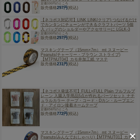
定価330円のところ
販売価格
297円
(税込)
【ネコポス対応可】
LINK LINK(クリア) つなげるだけ
でカンタンにチェーンができるクラフトパーツ 5個
入 バッグのショルダーやアクセサリーに LGLK-3
定価330円のところ
販売価格
297円
(税込)
マスキングテープ（15mm×7m） mt スヌーピー
Peanuts(チャーリー・ブラウン ストライプ)
【MTPNUT04】カモ井加工紙 マステ
販売価格
231円
(税込)
【ネコポス発送不可】
FULL×FULL Plain フルフルプ
レーン 入園入学用品5点が作れるパーツセット ナチ
ュラルカラー テープ・コード・Dカン・ループエン
ド・アイロン接着ネームテープ
定価858円のところ
販売価格
772円
(税込)
マスキングテープ（15mm×7m） mt スヌーピー
Peanuts(みんなでおしゃべり)【MTPNUT01】カモ井