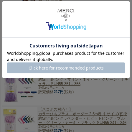
加工紙 マステ
販売価格
231円
(税込)
マスキングテープ（15mm×7m） mt スヌーピー
Peanuts(版ズレスヌーピー)【MTPNUT02】カモ井加
工紙 マステ
販売価格
231円
(税込)
【ネコポス対応可】
カラーひもプラス メランジ 2.5m巻 中サイズ(直径
約5mm)ピンク・マリン・ネイビー・グリーン・ナチ
ュラル SUN55-351～355
定価242円のところ
販売価格
217円
(税込)
【ネコポス対応可】
カラーひもプラス ボーダー 2.5m巻 中サイズ(直径
約5mm)ピンクラベンダー・ビビットピンク・ブル
ー・グリーン・カーキ・ブラック SUN55-341～346
定価242円のところ
販売価格
217円
(税込)