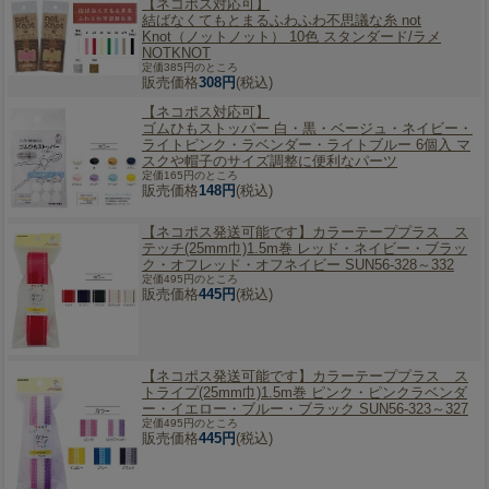
【ネコポス対応可】
結ばなくてもとまるふわふわ不思議な糸 not
Knot（ノットノット） 10色 スタンダード/ラメ
NOTKNOT
定価385円のところ
販売価格
308円
(税込)
【ネコポス対応可】
ゴムひもストッパー 白・黒・ベージュ・ネイビー・
ライトピンク・ラベンダー・ライトブルー 6個入 マ
スクや帽子のサイズ調整に便利なパーツ
定価165円のところ
販売価格
148円
(税込)
【ネコポス発送可能です】
カラーテーププラス ス
テッチ(25mm巾)1.5m巻 レッド・ネイビー・ブラッ
ク・オフレッド・オフネイビー SUN56-328～332
定価495円のところ
販売価格
445円
(税込)
【ネコポス発送可能です】
カラーテーププラス ス
トライプ(25mm巾)1.5m巻 ピンク・ピンクラベンダ
ー・イエロー・ブルー・ブラック SUN56-323～327
定価495円のところ
販売価格
445円
(税込)