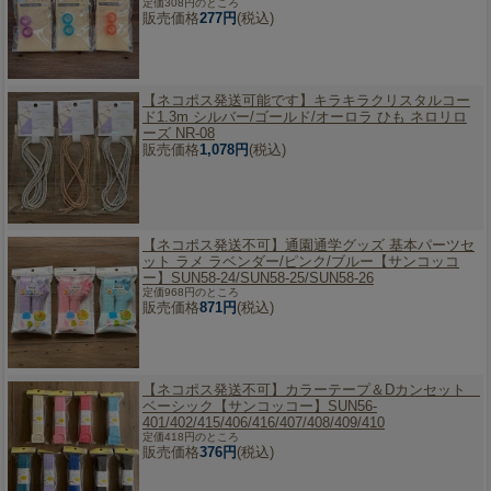
定価308円のところ
販売価格
277円
(税込)
【ネコポス発送可能です】
キラキラクリスタルコー
ド1.3m シルバー/ゴールド/オーロラ ひも ネロリロ
ーズ NR-08
販売価格
1,078円
(税込)
【ネコポス発送不可】
通園通学グッズ 基本パーツセ
ット ラメ ラベンダー/ピンク/ブルー【サンコッコ
ー】SUN58-24/SUN58-25/SUN58-26
定価968円のところ
販売価格
871円
(税込)
【ネコポス発送不可】
カラーテープ＆Dカンセット
ベーシック【サンコッコー】SUN56-
401/402/415/406/416/407/408/409/410
定価418円のところ
販売価格
376円
(税込)