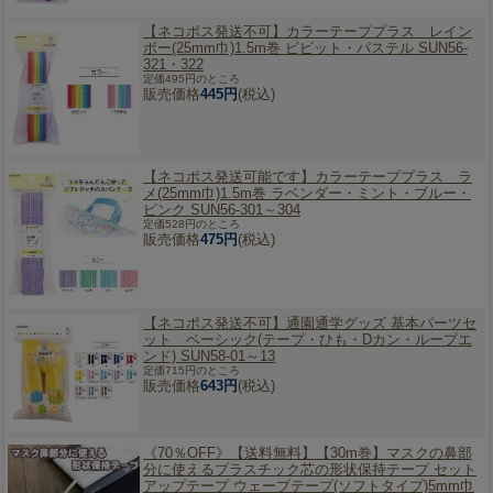
【ネコポス発送不可】
カラーテーププラス レイン
ボー(25mm巾)1.5m巻 ビビット・パステル SUN56-
321・322
定価495円のところ
販売価格
445円
(税込)
【ネコポス発送可能です】
カラーテーププラス ラ
メ(25mm巾)1.5m巻 ラベンダー・ミント・ブルー・
ピンク SUN56-301～304
定価528円のところ
販売価格
475円
(税込)
【ネコポス発送不可】
通園通学グッズ 基本パーツセ
ット ベーシック(テープ・ひも・Dカン・ループエ
ンド) SUN58-01～13
定価715円のところ
販売価格
643円
(税込)
《70％OFF》【送料無料】
【30m巻】マスクの鼻部
分に使えるプラスチック芯の形状保持テープ セット
アップテープ ウェーブテープ(ソフトタイプ)5mm巾