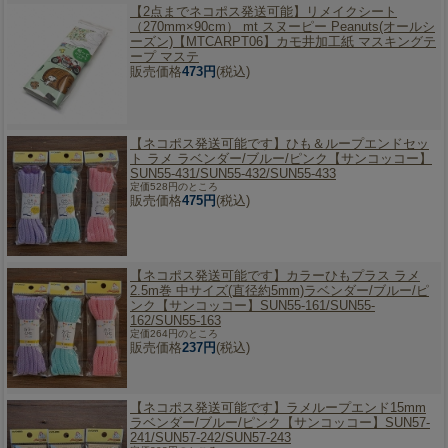
【2点までネコポス発送可能】
リメイクシート
（270mm×90cm） mt スヌーピー Peanuts(オールシ
ーズン)【MTCARPT06】カモ井加工紙 マスキングテ
ープ マステ
販売価格
473円
(税込)
【ネコポス発送可能です】
ひも＆ループエンドセッ
ト ラメ ラベンダー/ブルー/ピンク【サンコッコー】
SUN55-431/SUN55-432/SUN55-433
定価528円のところ
販売価格
475円
(税込)
【ネコポス発送可能です】
カラーひもプラス ラメ
2.5m巻 中サイズ(直径約5mm)ラベンダー/ブルー/ピ
ンク【サンコッコー】SUN55-161/SUN55-
162/SUN55-163
定価264円のところ
販売価格
237円
(税込)
【ネコポス発送可能です】
ラメループエンド15mm
ラベンダー/ブルー/ピンク【サンコッコー】SUN57-
241/SUN57-242/SUN57-243