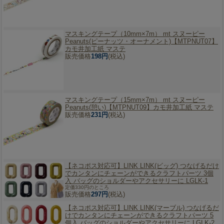
マスキングテープ（10mm×7m） mt スヌーピー
Peanuts(ピーナッツ・オーナメント)【MTPNUT07】
カモ井加工紙 マステ
販売価格
198円
(税込)
マスキングテープ（15mm×7m） mt スヌーピー
Peanuts(憩い)【MTPNUT09】カモ井加工紙 マステ
販売価格
231円
(税込)
【ネコポス対応可】
LINK LINK(ビッグ) つなげるだけ
でカンタンにチェーンができるクラフトパーツ 3個
入 バッグのショルダーやアクセサリーに LGLK-1
定価330円のところ
販売価格
297円
(税込)
【ネコポス対応可】
LINK LINK(マーブル) つなげるだ
けでカンタンにチェーンができるクラフトパーツ 5
個入 バッグのショルダーやアクセサリーに LGLK-2