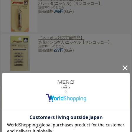
バレッタ(ニッケル)【サンコッコー】
定価385円のところ
販売価格
346円
(税込)
【ネコポス対応可能商品】
造花ピン(5本入)ニッケル【サンコッコー】
定価308円のところ
販売価格
277円
(税込)
1
ご注文ありがとうございます