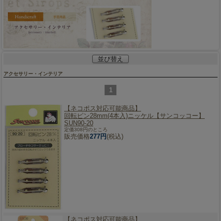
並び替え
アクセサリー・インテリア
1
【ネコポス対応可能商品】
回転ピン28mm(4本入)ニッケル【サンコッコー】
SUN90-20
定価308円のところ
販売価格
277円
(税込)
【ネコポス対応可能商品】