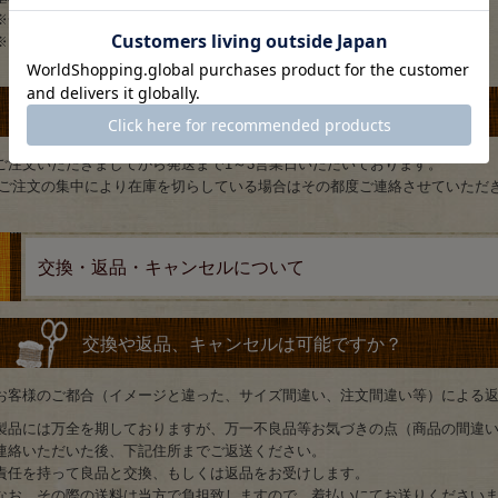
※一部地域を除く。
※日時指定には対応しておりません。
注文してから何日くらいで発送してもらえますか？
ご注文いただきましてから発送まで1～3営業日いただいております。
(ご注文の集中により在庫を切らしている場合はその都度ご連絡させていただき
交換・返品・キャンセルについて
交換や返品、キャンセルは可能ですか？
お客様のご都合（イメージと違った、サイズ間違い、注文間違い等）による
製品には万全を期しておりますが、万一不良品等お気づきの点（商品の間違
連絡いただいた後、下記住所までご返送ください。
責任を持って良品と交換、もしくは返品をお受けします。
なお、その際の送料は当方で負担致しますので、着払いにてお送りください