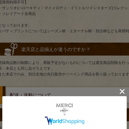
【商用利用不可】
・サンリオ(ハローキティ・マイメロディ・イリトルツインスターズ)コレク
・ソレイアード全商品
となっております。
リバティプリントについてはシーズン柄・エターナル柄・別注柄なども商用
楽天店と品揃えが違うのですか？
登録商品数の制限により、再販予定がないものについては適宜商品削除を行
店・本店とも同じ品ぞろえです。
また本店でのみ、別注生地の先行販売やソーイング用品を取り扱っておりま
配送・送料について
ネコポスの場合、何日くらいかかりますか？
基本的には、宅急便同様のお届け日数となります。