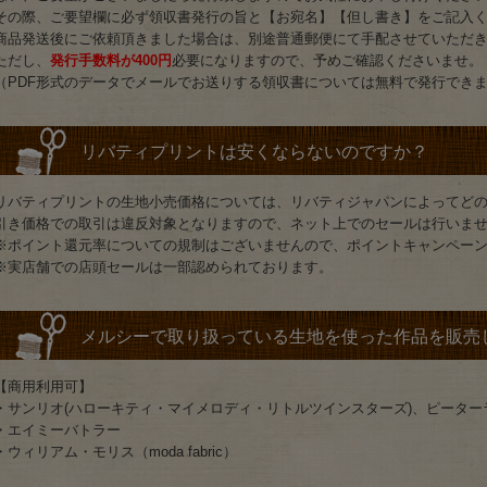
その際、ご要望欄に必ず領収書発行の旨と【お宛名】【但し書き】をご記入
商品発送後にご依頼頂きました場合は、別途普通郵便にて手配させていただ
ただし、
発行手数料が400円
必要になりますので、予めご確認くださいませ。
（PDF形式のデータでメールでお送りする領収書については無料で発行でき
リバティプリントは安くならないのですか？
リバティプリントの生地小売価格については、リバティジャパンによってど
引き価格での取引は違反対象となりますので、ネット上でのセールは行いま
※ポイント還元率についての規制はございませんので、ポイントキャンペー
※実店舗での店頭セールは一部認められております。
メルシーで取り扱っている生地を使った作品を販売
【商用利用可】
・サンリオ(ハローキティ・マイメロディ・リトルツインスターズ)、ピータ
・エイミーバトラー
・ウィリアム・モリス（moda fabric）