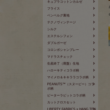
キュプラコットンカルゼ
フライス
ベンベルグ裏地
テクノヴィンテージ
シルク
エステルシフォン
ダブルガーゼ
コロンボシャンブレー
マドラスチェック
生産終了（廃盤）生地
ハローキティコラボ柄
マイメロ＆キキララコラボ柄
PEANUTS™（スヌーピー）コラ
ボ柄
ピーターラビットコラボ柄
カットクロスセット
LIBERTY FABRICS × HANG TEN