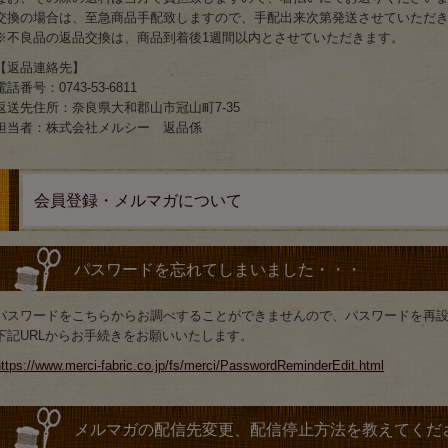
交換の場合は、至急商品手配致しますので、手配出来次第発送させていただ
※不良品の返品交換は、商品到着後1週間以内とさせていただきます。
【返品連絡先】
電話番号：0743-53-6811
返送先住所：奈良県大和郡山市冠山町7-35
担当者：株式会社メルシー 返品係
会員登録・メルマガについて
パスワードを忘れてしまいました・・・
パスワードをこちらからお調べすることができませんので、パスワードを再
下記URLからお手続きをお願いいたします。
ttps://www.merci-fabric.co.jp/fs/merci/PasswordReminderEdit.html
メルマガの配信先変更、配信停止方法を教えてくだ