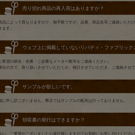
売り切れ商品の再入荷はありますか？
商品によって異なりますので、御手数ですが、品番、商品名等ご連絡いただ
きます。
ウェブ上に掲載していないリバティ・ファブリック
ご希望の柄名・色番・ご必要なメーター数等をご連絡ください。
弊社の方で、取り扱いさせていただくか、検討させていただき、ご連絡させ
サンプルが欲しいです。
誠に申し訳ございません。弊店ではサンプルの配布は行っておりません。
領収書の発行はできますか？
はい、ご要望がございましたら発行致しますのでお気軽にお申し付けくださ