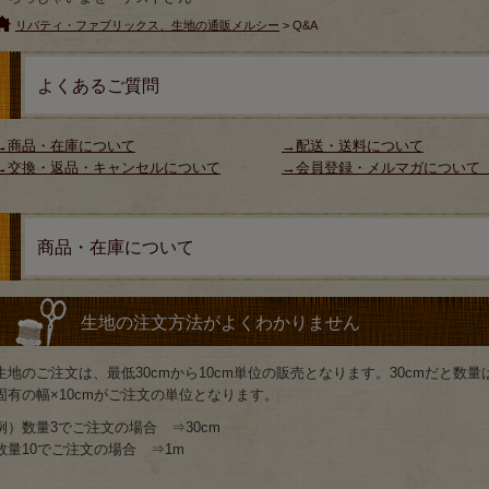
リバティ・ファブリックス、生地の通販メルシー
> Q&A
よくあるご質問
→商品・在庫について
→配送・送料について
→交換・返品・キャンセルについて
→会員登録・メルマガについ
商品・在庫について
生地の注文方法がよくわかりません
生地のご注文は、最低30cmから10cm単位の販売となります。30cmだと数量
固有の幅×10cmがご注文の単位となります。
例）数量3でご注文の場合 ⇒30cm
数量10でご注文の場合 ⇒1m