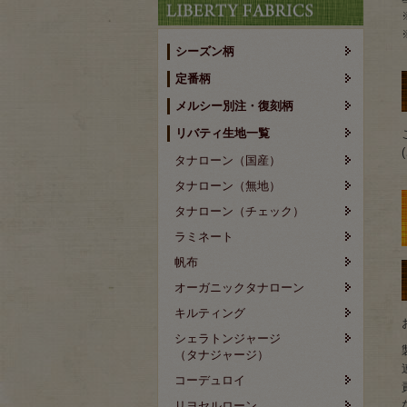
シーズン柄
定番柄
メルシー別注・復刻柄
リバティ生地一覧
タナローン（国産）
タナローン（無地）
タナローン（チェック）
ラミネート
帆布
オーガニックタナローン
キルティング
シェラトンジャージ
（タナジャージ）
コーデュロイ
リヨセルローン