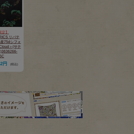
限定】
BRICS リバテ
産75dシフォ
Cloud＞(サテ
636266-
6C
52円
(税込)