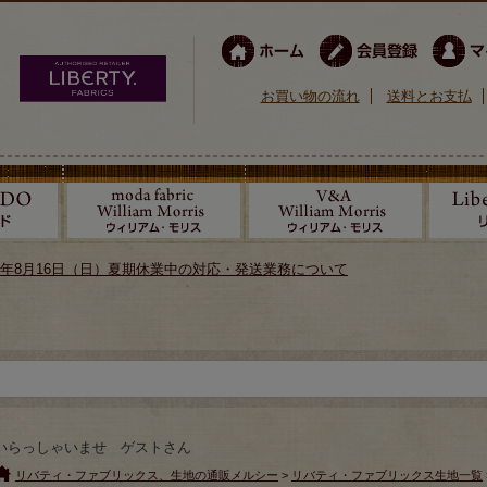
お買い物の流れ
送料とお支払
026年8月16日（日）夏期休業中の対応・発送業務について
いらっしゃいませ ゲストさん
リバティ・ファブリックス、生地の通販メルシー
>
リバティ・ファブリックス生地一覧