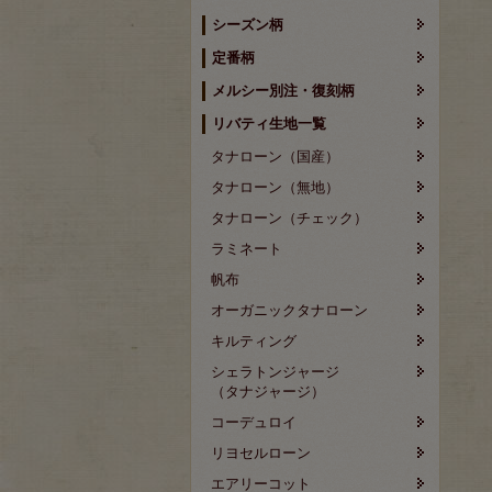
シーズン柄
定番柄
メルシー別注・復刻柄
リバティ生地一覧
タナローン（国産）
タナローン（無地）
タナローン（チェック）
ラミネート
帆布
オーガニックタナローン
キルティング
シェラトンジャージ
（タナジャージ）
コーデュロイ
リヨセルローン
エアリーコット