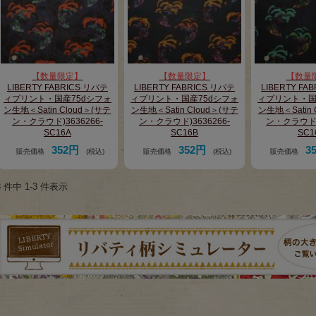
【数量限定】
【数量限定】
【数量
LIBERTY FABRICS リバテ
LIBERTY FABRICS リバテ
LIBERTY FA
ィプリント・国産75dシフォ
ィプリント・国産75dシフォ
ィプリント・国
ン生地＜Satin Cloud＞(サテ
ン生地＜Satin Cloud＞(サテ
ン生地＜Satin 
ン・クラウド)3636266-
ン・クラウド)3636266-
ン・クラウド)3
SC16A
SC16B
SC1
352円
352円
3
販売価格
(税込)
販売価格
(税込)
販売価格
3 件中 1-3 件表示