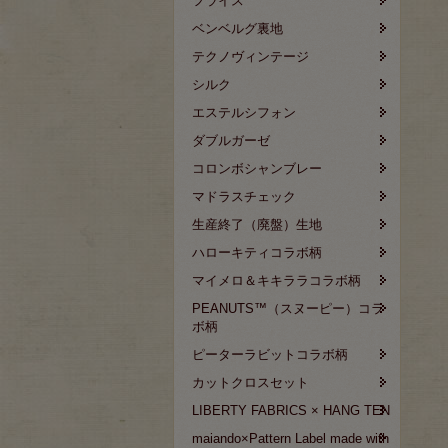
フライス
ベンベルグ裏地
テクノヴィンテージ
シルク
エステルシフォン
ダブルガーゼ
コロンボシャンブレー
マドラスチェック
生産終了（廃盤）生地
ハローキティコラボ柄
マイメロ＆キキララコラボ柄
PEANUTS™（スヌーピー）コラ
ボ柄
ピーターラビットコラボ柄
カットクロスセット
LIBERTY FABRICS × HANG TEN
maiando×Pattern Label made with