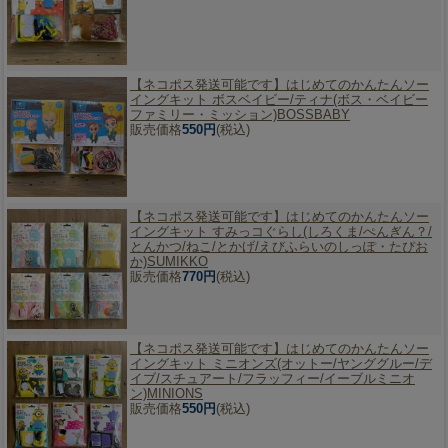
【ネコポス発送可能です】
はじめてのかんたんソー
イングキット ボスベイビー/ティナ(ボス・ベイビー
ファミリー・ミッション)BOSSBABY
販売価格
550円
(税込)
【ネコポス発送可能です】
はじめてのかんたんソー
イングキット すみっコぐらし(しろくま/ぺんぎん？/
とんかつ/ねこ/とかげ/えびふらいのしっぽ・たぴお
か)SUMIKKO
販売価格
770円
(税込)
【ネコポス発送可能です】
はじめてのかんたんソー
イングキット ミニオンズ(オットー/ヤンググルー/デ
イブ/スチュアート/フラッフィー/イーブルミニオ
ン)MINIONS
販売価格
550円
(税込)