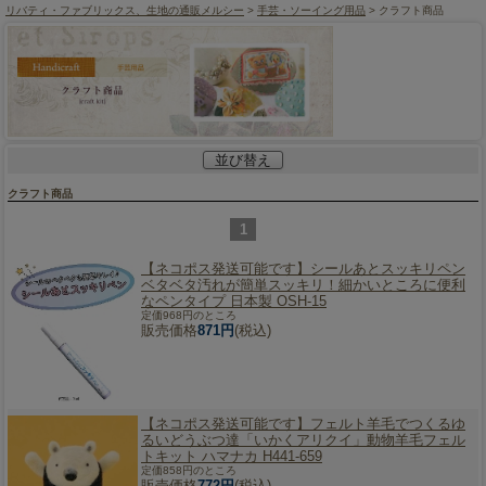
リバティ・ファブリックス、生地の通販メルシー
>
手芸・ソーイング用品
> クラフト商品
並び替え
クラフト商品
1
【ネコポス発送可能です】
シールあとスッキリペン
ベタベタ汚れが簡単スッキリ！細かいところに便利
なペンタイプ 日本製 OSH-15
定価968円のところ
販売価格
871円
(税込)
【ネコポス発送可能です】
フェルト羊毛でつくるゆ
るいどうぶつ達「いかくアリクイ」動物羊毛フェル
トキット ハマナカ H441-659
定価858円のところ
販売価格
772円
(税込)