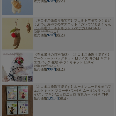
販売価格
970円
(税込)
【ネコポス発送可能です】
フェルト羊毛でつくるど
うぶつとおやつのマスコット「カワウソとさくらん
ぼ」羊毛フェルトキット ハマナカ H441-606
定価1,078円のところ
販売価格
970円
(税込)
《在庫限りの特別価格》【ネコポス発送可能です】
ブーケトートバッグキット Mサイズ 母の日 ギフト
エコバッグ 生地 手づくりキット LGK-2
定価1,980円のところ
販売価格
990円
(税込)
【ネコポス発送可能です】
ムーミンニードル羊毛フ
ェルトキット ブローチピン付き ムーミン/リトルミ
イ/スナフキン/ニョロニョロ 背景カード付き YFK
販売価格
1,210円
(税込)