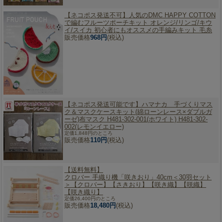
【ネコポス発送不可】
人気のDMC HAPPY COTTON
で編むフルーツポーチキット オレンジ/リンゴ/キウ
イ/スイカ 初心者にもオススメの手編みキット 毛糸
販売価格
968円
(税込)
【ネコポス発送可能です】
ハマナカ 手づくりマス
ク＆マスクケースキット(綿ローンレース×ダブルガ
ーゼ)布マスク H481-302-001(ホワイト) H481-302-
002(レモンイエロー)
定価1,848円のところ
販売価格
110円
(税込)
【送料無料】
クロバー 手織り機「咲きおり」40cm＜30羽セット
＞【クロバー】【さきおり】【咲き織】【咲織】
【咲き織り】
定価26,400円のところ
販売価格
18,480円
(税込)