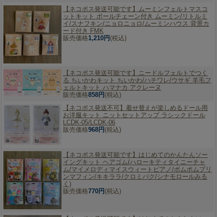
【ネコポス発送可能です】
ムーミンフェルトマスコ
ットキット ボールチェーン付き ムーミン/リトルミ
イ/スナフキン/ニョロニョロ/ムーミンハウス 背景カ
ード付き FMK
販売価格
1,210円
(税込)
【ネコポス発送可能です】
ニードルフェルトでつく
る ちいかわキット ちいかわ/ハチワレ/ウサギ 羊毛フ
ェルトキット ハマナカ アクレーヌ
販売価格
858円
(税込)
【ネコポス発送不可】
着せ替えが楽しめるドール用
お洋服キット ニットセットアップ ラシックドール
LCDK-05/LCDK-06
販売価格
968円
(税込)
【ネコポス発送可能です】
はじめてのかんたんソー
イングキット ヘアゴム(ハローキティタイニーチャ
ム/マイメロディマイスウィートピアノ/ポムポムプリ
ンマフィン/キキララ/クロミバク/シナモロールみる
く)
販売価格
770円
(税込)