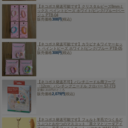
【ネコポス発送可能です】
クリスタルビーズ8mmミ
ックス ペイントビーズ ホワイト/ピンク/ブルー/ベー
ジュ PTB-04
販売価格
308円
(税込)
【ネコポス発送可能です】
カラビナ＆ワイヤーセッ
ト ペイントビーズ ホワイト/ピンク/ブルー PTB-05
販売価格
308円
(税込)
【ネコポス発送不可】
パンチニードル用フープ
〈12cm〉パンチングニードル クロバー 57-773
定価2,310円のところ
販売価格
2,079円
(税込)
【ネコポス発送可能です】
フェルト羊毛でつくるど
うぶつとおやつのマスコット「茶クマとソーダアイ