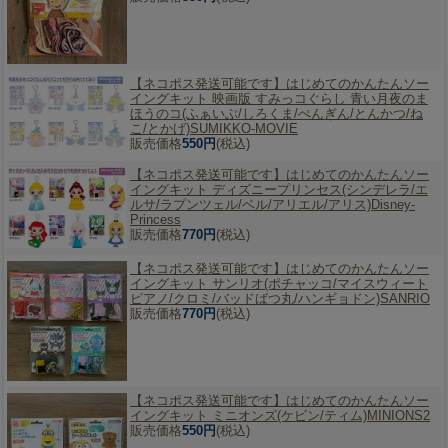
【ネコポス発送可能です】
はじめてのかんたんソー
イングキット 映画版 すみっコぐらし 青い月夜のま
ほうのコ(ふぁいぶ/しろくま/ぺんぎん/とんかつ/ね
こ/とかげ)SUMIKKO-MOVIE
販売価格
550円
(税込)
【ネコポス発送可能です】
はじめてのかんたんソー
イングキット ディズニープリンセス(シンデレラ/エ
ルサ/ラプンツェル/ベル/アリエル/アリス)Disney-
Princess
販売価格
770円
(税込)
【ネコポス発送可能です】
はじめてのかんたんソー
イングキット サンリオ(ポチャッコ/マイスウィート
ピアノ/クロミ/バッドばつ丸/ハンギョドン)SANRIO
販売価格
770円
(税込)
【ネコポス発送可能です】
はじめてのかんたんソー
イングキット ミニオンズ(ケビン/ティム)MINIONS2
販売価格
550円
(税込)