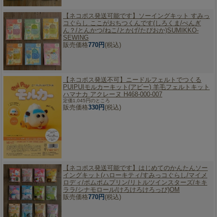
【ネコポス発送可能です】
ソーイングキット すみっ
コぐらし ここがおちつくんです(しろくま/ぺんぎ
ん？/とんかつ/ねこ/とかげ/たぴおか)SUMIKKO-
SEWING
販売価格
770円
(税込)
【ネコポス発送不可】
ニードルフェルトでつくる
PUIPUIモルカーキット(アビー) 羊毛フェルトキット
ハマナカ アクレーヌ H468-000-007
定価1,045円のところ
販売価格
330円
(税込)
【ネコポス発送可能です】
はじめてのかんたんソー
イングキット(ハローキティ/すみっコぐらし/マイメ
ロディ/ポムポムプリン/リトルツインスターズ/キキ
ララ/シナモロール/けろけろけろっぴ)OM
販売価格
770円
(税込)