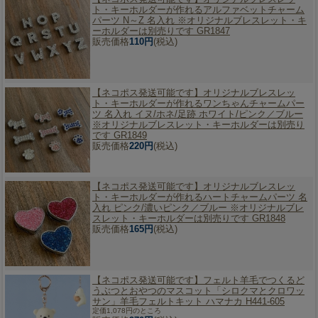
ト・キーホルダーが作れるアルファベットチャーム
パーツ N～Z 名入れ ※オリジナルブレスレット・キ
ーホルダーは別売りです GR1847
販売価格
110円
(税込)
【ネコポス発送可能です】
オリジナルブレスレッ
ト・キーホルダーが作れるワンちゃんチャームパー
ツ 名入れ イヌ/ホネ/足跡 ホワイト/ピンク／ブルー
※オリジナルブレスレット・キーホルダーは別売り
です GR1849
販売価格
220円
(税込)
【ネコポス発送可能です】
オリジナルブレスレッ
ト・キーホルダーが作れるハートチャームパーツ 名
入れ ピンク/濃いピンク／ブルー ※オリジナルブレ
スレット・キーホルダーは別売りです GR1848
販売価格
165円
(税込)
【ネコポス発送可能です】
フェルト羊毛でつくるど
うぶつとおやつのマスコット「シロクマとクロワッ
サン」羊毛フェルトキット ハマナカ H441-605
定価1,078円のところ