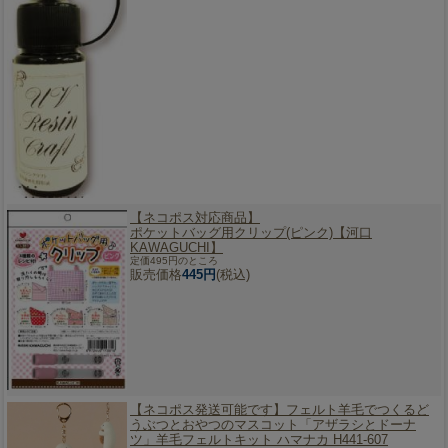
【ネコポス対応商品】
ポケットバッグ用クリップ(ピンク)【河口
KAWAGUCHI】
定価495円のところ
販売価格
445円
(税込)
【ネコポス発送可能です】
フェルト羊毛でつくるど
うぶつとおやつのマスコット「アザラシとドーナ
ツ」羊毛フェルトキット ハマナカ H441-607