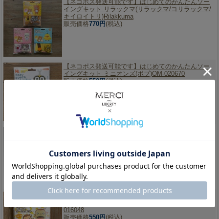
【ネコポス発送可能です】
はじめてのかんたんソー
イングキット リラックマ(リラックマ/コリラックマ/
キイロイトリ)Rilakkuma
販売価格
770円
(税込)
【ネコポス発送可能です】
はじめてのかんたんソー
イングキット ミニオンズ(ボブ)OM-020670
販売価格
550円
(税込)
【ネコポス発送不可】
パンチニードル用フープ
〈18cm〉パンチングニードル クロバー 57-774
定価2,530円のところ
販売価格
2,277円
(税込)
【ネコポス発送可能です】
はじめてのかんたんソー
イングキット おさるのジョージ(ジョージ)OM-
016048
販売価格
550円
(税込)