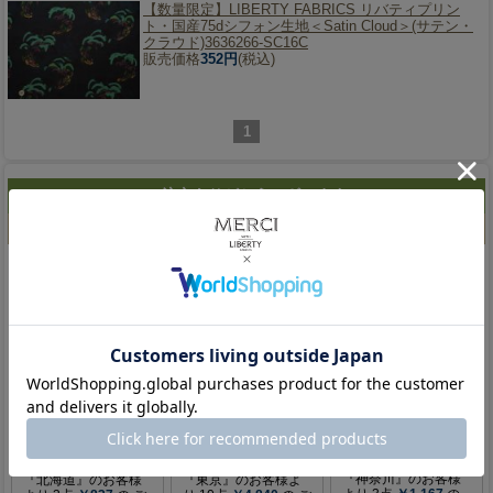
【数量限定】
LIBERTY FABRICS リバティプリン
ト・国産75dシフォン生地＜Satin Cloud＞(サテン・
クラウド)3636266-SC16C
販売価格
352円
(税込)
1
ご注文ありがとうございます