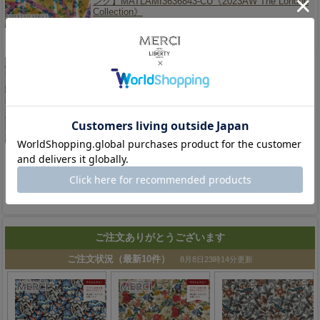
ンク】MATLAMI3636843-CU《2023AW The London
Collection》
販売価格
484円
(税込)
《ラミネート生地》【2023AW Liberty In Love】
LIBERTY FABRICS リバティプリント イタリア製つ
や消しラミネート(ビニールコーティング生地)
＜Betsy Ann Graffiti＞(ベッツィアングラフィティ)
【パープル】MATLAMI3636832-BU《2023AW
Liberty In Love》
品切れ中です
販売価格
484円
(税込)
1
ご注文ありがとうございます