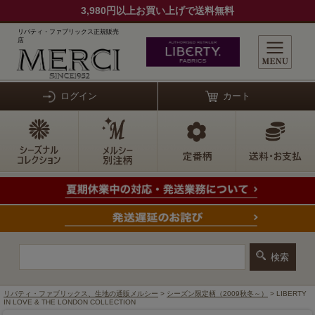
3,980円以上お買い上げで送料無料
リバティ・ファブリックス正規販売
店
ログイン
カート
リバティ・ファブリックス、生地の通販メルシー
>
シーズン限定柄（2009秋冬～）
> LIBERTY
IN LOVE & THE LONDON COLLECTION