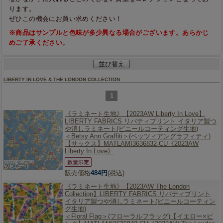
ります。
ぜひこの機会にお買い求めください！
※商品はサンプルと色味が多少異なる場合がございます。あらかじ
めご了承ください。
並び替え
LIBERTY IN LOVE & THE LONDON COLLECTION
1
《ラミネート生地》【2023AW Liberty In Love】
LIBERTY FABRICS リバティプリント イタリア製つ
や消しラミネート(ビニールコーティング生地)
＜Betsy Ann Graffiti＞(ベッツィアングラフィティ)
【サックス】MATLAMI3636832-CU《2023AW
Liberty In Love》
販売価格
484円
(税込)
《ラミネート生地》【2023AW The London
Collection】
LIBERTY FABRICS リバティプリント
イタリア製つや消しラミネート(ビニールコーティン
グ生地)
＜Floral Flag＞(フローラルフラッグ)【イエロー×ピ