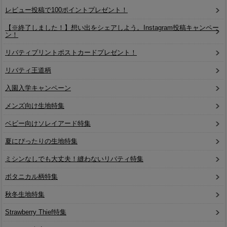
レビュー投稿で100ポイントプレゼント！
【※終了しました！】想い出をシェアしよう。Instagram投稿キャンペー
ン！
リバティプリントポストカードプレゼント！
リバティ王道柄
入園入学キャンペーン
メンズ向け生地特集
ベビー向けソレイアード特集
夏にぴったりの生地特集
ミシンなしでも大丈夫！縫わないリバティ特集
ボタニカル柄特集
秋冬生地特集
Strawberry Thief特集