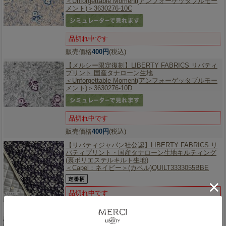
＜Unforgettable Moment(アンフォーゲッタブルモー
メント)＞3630276-10C
品切れ中です
販売価格
400円
(税込)
【メルシー限定復刻】
LIBERTY FABRICS リバティ
プリント 国産タナローン生地
＜Unforgettable Moment(アンフォーゲッタブルモー
メント)＞3630276-10D
品切れ中です
販売価格
400円
(税込)
【リバティジャパン社公認】
LIBERTY FABRICS リ
バティプリント・国産タナローン生地キルティング
(裏ポリエステルキルト生地)
＜Capel：ネイビー＞(カペル)QUILT3333055BBE
品切れ中です
販売価格
440円
(税込)
《2017年新エターナル(定番)》
LIBERTY FABRICS