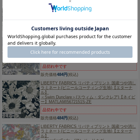
リバティプリント 国産つや消しラミネート(タナロー
ンビニールコーティング生地)【エターナル】
＜Swim Dunclare＞(スウィム・ダンクレア)【黒】
MATLAMI5672151S-TE
品切れ中です
販売価格
484円
(税込)
LIBERTY FABRICS リバティプリント 国産つや消し
ラミネート(ビニールコーティング生地)【エターナ
ル】
＜Angelica Garla＞(アンジェリカ・ガー
ラ)MATLAMI3631034CE
品切れ中です
販売価格
484円
(税込)
LIBERTY FABRICS リバティプリント 国産つや消し
ラミネート(ビニールコーティング生地)【エターナ
ル】
＜Swim Dunclare＞(スウィム・ダンクレア)【ネイビ
ー】MATLAMI5672151S-ZE
品切れ中です
販売価格
484円
(税込)
LIBERTY FABRICS リバティプリント 国産つや消し
ラミネート(ビニールコーティング生地)【エターナ
ル】