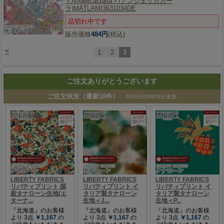
＜AngelicaGarla＞(アンジェリカガー
ラ)MATLAMI3631034DE
品切れ中です
販売価格
484円
(税込)
<
1
2
3
ご注文ありがとうございます