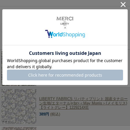
リバティ・ファブリックス、生地の通販メルシー
>
リバティ・ファブリックス生地一覧
>
タナ
ローン（国産）
> LIBERTY FABRICS リバティプリント 国産タナローン生地(エターナル)＜
May Morris＞(メイ・モリス)【サックス】1229214UE
レビューを書く
この商品を見た人は、こちらの商品もチェックしています！
LIBERTY FABRICS リバティプリント 国産タナロー
ン生地(エターナル)<br>＜May Morris＞(メイモリス)
【グレー系】1229214VE
389円
(税込)
LIBERTY FABRICS リバティプリント 国産タナロー
ン生地(エターナル)<br>＜May Morris＞(メイモリス)
【ライトグレー】1229214XE
389円
(税込)