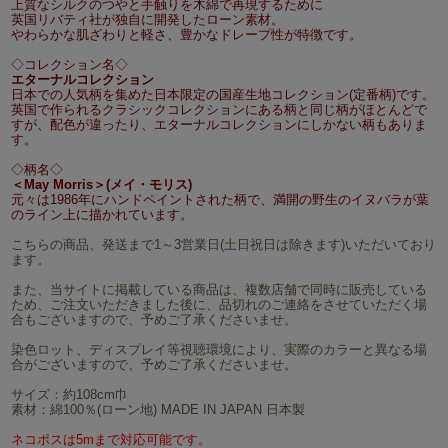
上質なシルクのつやと手触りを木綿で再現するために
英国リバティ社が独自に開発したローン素材。
やわらかな肌ざわりと軽さ、豊かなドレープ性が特徴です。
◇コレクション名◇
エターナルコレクション
日本での人気柄を集めた日本限定の国産生地コレクション(定番柄)です。
英国で作られるクラシックコレクションにある柄と同じ柄がほとんどで
すが、配色が違ったり、エターナルコレクションにしかない柄もありま
す。
◇柄名◇
＜May Morris＞(メイ・モリス)
元々は1986年にハンドペイントされた柄で、満開の野生のイヌバラが葉
のライン上に描かれています。
こちらの商品、発送まで1～3営業日(土日祝日は除きます)いただいており
ます。
また、当サイトに掲載している商品は、複数店舗で同時に販売している
ため、ご注文いただきました後に、品切れのご連絡をさせていただく場
合もございますので、予めご了承くださいませ。
染色ロット、ディスプレイ等視聴環境により、実際のカラーと異なる場
合がございますので、予めご了承くださいませ。
サイズ：約108cm巾
素材：綿100％(ローン地) MADE IN JAPAN 日本製
ネコポスは5mまで対応可能です。