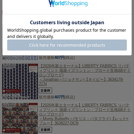
＜Jonathan＞(ジョナサン)【パープルピンク】
3634179-XCN
販売価格
407円
(税込)
【2026年新エターナル】
LIBERTY FABRICS リバテ
ィプリント 国産イズリントン・ブロード生地(綿ナイ
ロンブロード)
＜Jonathan＞(ジョナサン)【ブルーパープル】
3634179-YCN
販売価格
407円
(税込)
【2026年新エターナル】
LIBERTY FABRICS リバテ
ィプリント 国産イズリントン・ブロード生地(綿ナイ
ロンブロード)
＜Jonathan＞(ジョナサン)【ネイビー】3634179-
ZCN
販売価格
407円
(税込)
【2026年新エターナル】
LIBERTY FABRICS リバテ
ィプリント 国産イズリントン・ブロード生地(綿ナイ
ロンブロード)
＜Morris Butterfly＞(モリス・バタフライ)【レッド×
ブルー】3638227-DCN