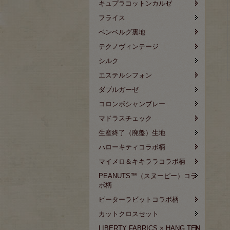
キュプラコットンカルゼ
フライス
ベンベルグ裏地
テクノヴィンテージ
シルク
エステルシフォン
ダブルガーゼ
コロンボシャンブレー
マドラスチェック
生産終了（廃盤）生地
ハローキティコラボ柄
マイメロ＆キキララコラボ柄
PEANUTS™（スヌーピー）コラ
ボ柄
ピーターラビットコラボ柄
カットクロスセット
LIBERTY FABRICS × HANG TEN