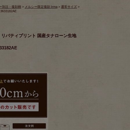
ー別注・復刻柄
>
メルシー限定復刻 Irma
>
通常サイズ
>
633182AE
RICS リバティプリント 国産タナローン生地
33182AE