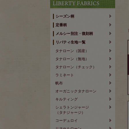
シーズン柄
定番柄
メルシー別注・復刻柄
リバティ生地一覧
タナローン（国産）
タナローン（無地）
タナローン（チェック）
ラミネート
帆布
オーガニックタナローン
キルティング
シェラトンジャージ
（タナジャージ）
コーデュロイ
リヨセルローン