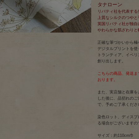
タナローン
リバティ社を代表する
上質なシルクのつやと
英国リバティ社が独自
やわらかな肌ざわりと
正確な筆づかいから極
デジタルプリントを使
トランティア、イベリ
創り出します。
こちらの商品、発送まで
おります。
また、実店舗と在庫を
した後に、品切れのご
で、予めご了承くださ
染色ロット、ディスプ
る場合がございますの
サイズ：約110cm巾