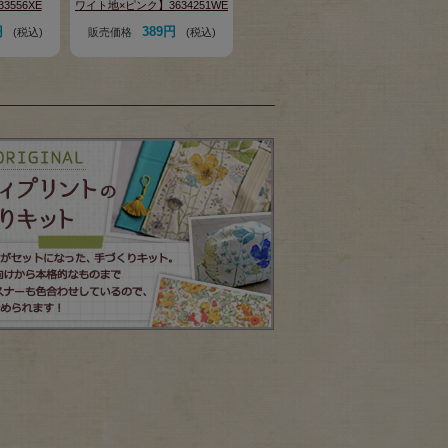
556XE
ワイト地×ピンク】3634251WE
円
389円
(税込)
販売価格
(税込)