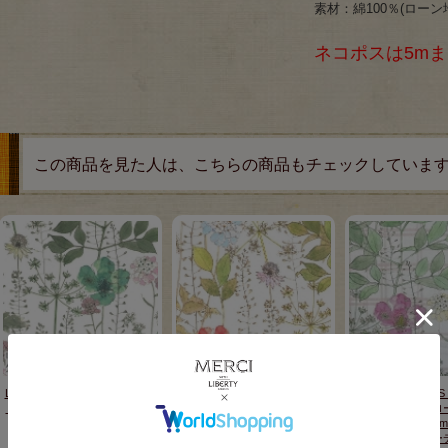
素材：綿100％(ローン
ネコポスは5m
この商品を見た人は、こちらの商品もチェックしていま
LIBERTY FABRICS リバティプ
LIBERTY FABRICS リバティプ
LIBERTY FABRI
リント 国産タナローン生地(エ
リント 国産タナローン生地(エ
リント 国産タナロ
ターナル)<br>＜Irma＞(イル
ターナル)<br>＜Irma＞(イル
ターナル)<br>＜Irma
マ)3633182BE
マ)3633182CE
＞(イルマズ・ガー