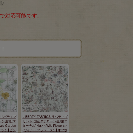
地)
まで対応可能です。
す！
CS リバティプ
LIBERTY FABRICS リバティプ
ーン生地(エ
リント 国産タナローン生地(エ
's Garden
ターナル)<br>＜Wild Flowers＞
デン)【ピン
(ワイルドフラワーズ)【オフホ