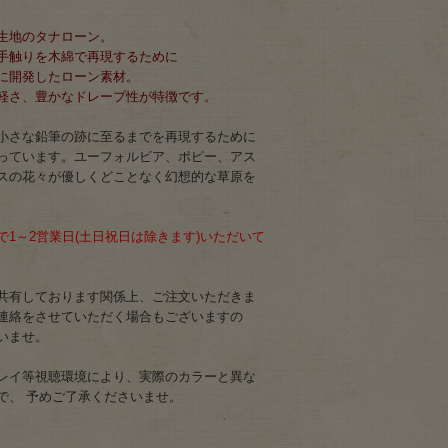
生地のタナローン。
手触りを木綿で再現するために
に開発したローン素材。
軽さ、豊かなドレープ性が特徴です。
小さな鉛筆の跡に至るまでを再現するために
っています。ユーフォルビア、ポピー、アス
スの花々が優しくどことなく幻想的な草原を
1～2営業日(土日祝日は除きます)いただいて
共有しております関係上、ご注文いただきま
連絡をさせていただく場合もございますの
いませ。
レイ等視聴環境により、実際のカラーと異な
で、 予めご了承くださいませ。