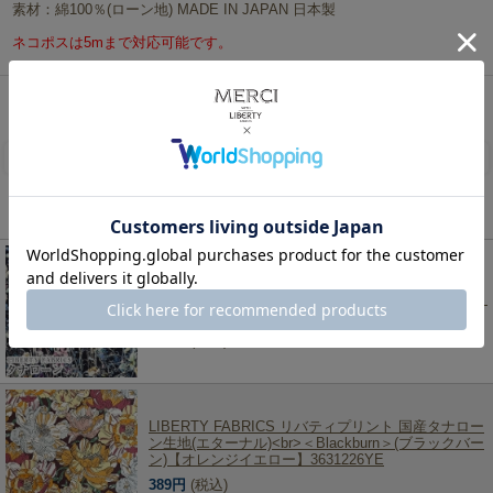
素材：綿100％(ローン地) MADE IN JAPAN 日本製
ネコポスは5mまで対応可能です。
リバティ・ファブリックス、生地の通販メルシー
>
リバティ・ファブリックス生地一覧
>
タナ
ローン（国産）
> LIBERTY FABRICS リバティプリント 国産タナローン生地(エターナル)＜
Wild Flowers＞(ワイルド・フラワーズ)【ダークブラウン地】3634251VE
レビューを書く
この商品を見た人は、こちらの商品もチェックしています！
LIBERTY FABRICS リバティプリント 国産タナロー
ン生地(エターナル)<br>＜Wild Flowers＞(ワイルド・
フラワーズ)【ダークネイビー地】3634251UE
389円
(税込)
LIBERTY FABRICS リバティプリント 国産タナロー
ン生地(エターナル)<br>＜Blackburn＞(ブラックバー
ン)【オレンジイエロー】3631226YE
389円
(税込)