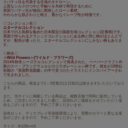
リバティ社を代表する生地のタナローン。
上質なシルクのつやと手触りを木綿で再現するために
英国リバティ社が独自に開発したローン素材。
やわらかな肌ざわりと軽さ、豊かなドレープ性が特徴です。
◇コレクション名◇
エターナルコレクション
日本での人気柄を集めた日本限定の国産生地コレクション(定番柄)です。
英国で作られるクラシックコレクションにある柄と同じ柄がほとんどで
すが、配色が違ったり、エターナルコレクションにしかない柄もありま
す。
◇柄名◇
＜Wild Flowers＞(ワイルド・フラワーズ)
2014年秋冬シーズナルコレクションで発表された、ペーパークラフト作
家のスー・ブラックウェルとのコラボレーション柄です。彼女が19世紀
初期の『英国野花図鑑』の中で見つけたイラストにインスパイアーされ
て生まれました。
こちらの商品、発送まで1～3営業日(土日祝日は除きます)いただいており
ます。
また、当サイトに掲載している商品は、複数店舗で同時に販売している
ため、ご注文いただきました後に、品切れのご連絡をさせていただく場
合もございますので、予めご了承くださいませ。
染色ロット、ディスプレイ等視聴環境により、実際のカラーと異なる場
合がございますので、予めご了承くださいませ。
サイズ：約108cm巾