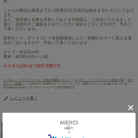
す。
こちらの商品は発送まで1～2営業日(土日祝日は除きます)いただいており
ます。
また、実店舗と在庫を共有しております関係上、ご注文いただきました
後に、品切れのご連絡をさせていただく場合もございますので、予めご
了承くださいませ。
染色ロット、ディスプレイ等視聴環境により、実際のカラーと異なる場
合がございますので、予めご了承くださいませ。
サイズ：約110cm巾
素材：綿100％(ローン地)
ネコポスは5mまで対応可能です。
リバティ・ファブリックス、生地の通販メルシー
>
リバティ・ファブリックス生地一覧
>
タナ
ローン（国産）
> LIBERTY FABRICS リバティプリント 国産タナローン生地(エターナル)＜
StrawberryThief＞(ストロベリーシーフ)3635061LE
レビューを書く
この商品を見た人は、こちらの商品もチェックしています！
LIBERTY FABRICS リバティプリント 国産タナロー
ン生地(エターナル)<br>＜StrawberryThief＞(ストロ