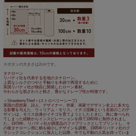
※ボタンの大きさは2cmです。
タナローン
リバティ社を代表する生地のタナローン。
上質なシルクのつやと手触りを木綿で再現するために
英国リバティ社が独自に開発したローン素材。
やわらかな肌ざわりと軽さ、豊かなドレープ性が特徴です。
＜StrawberryThief＞(ストロベリーシーフ)
英国の思想家、詩人、デザイナー、作家、画家でデザイン史上に多大な
る影響を与えた、ウィリアム・モリス。イチゴ泥棒という名前のこのデ
ザインは、モリス自身がイチゴを育てようとしたときに、鳥に食べられ
てしまった経験からインスピレーションを得て1883年に制作されまし
た。1979年、リバティ社が調度品のファブリックとしてプリントし、そ
の後タナローン用に柄を縮小しデザインを調整。1995年リバティ社のク
ラシックコレクションに加入した以降、今でも不動の人気を誇っていま