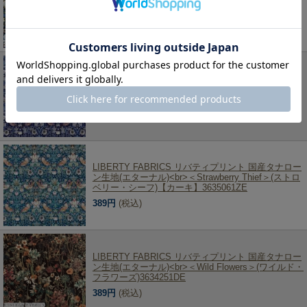
ベリースィーフ)3635061JE
389円
(税込)
LIBERTY FABRICS リバティプリント 国産タナロー
ン生地(エターナル)<br>＜StrawberryThief＞(ストロ
ベリースィーフ)3635061YE
389円
(税込)
LIBERTY FABRICS リバティプリント 国産タナロー
ン生地(エターナル)<br>＜Strawberry Thief＞(ストロ
ベリー・シーフ)【カーキ】3635061ZE
389円
(税込)
LIBERTY FABRICS リバティプリント 国産タナロー
ン生地(エターナル)<br>＜Wild Flowers＞(ワイルド・
フラワーズ)3634251DE
389円
(税込)