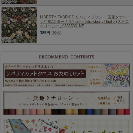
LIBERTY FABRICS リバティプリント 国産タナロー
ン生地(エターナル)<br>＜StrawberryThief＞(ストロ
ベリーシーフ)3635061NE
389円
(税込)