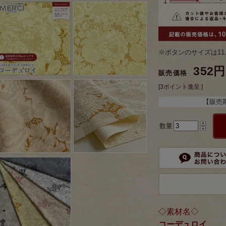
※ボタンのサイズは11
352円
販売価格
[3ポイント進呈 ]
【販売
数量
◇素材名◇
コーデュロイ