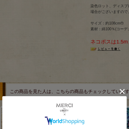
染色ロット、ディスプ
場合がございますので
サイズ：約108cm巾
素材：綿100％(コーデュロ
ネコポスは1.5
この商品を見た人は、こちらの商品もチェックしていま