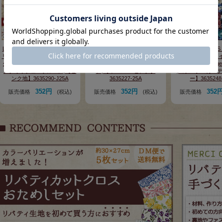
LIBERTY FABRICS リバティプ
LIBERTY FABRICS リバティプ
LIBERTY FABRI
リント コーデュロイ(コール天)
リント コーデュロイ(コール天)
リント コーデュロイ
生地<br>＜English Bloom＞(イ
生地<br>＜Macsen＞(マクセ
生地<br>＜Cottage
ングリッシュ・ブルーム)【ピ
ン)【イエロー×ピンク】
(コテージ・ガーデ
ンク地】3635290-J25A
3635227-25A
ー】3635248
352円
352円
352
販売価格
(税込)
販売価格
(税込)
販売価格