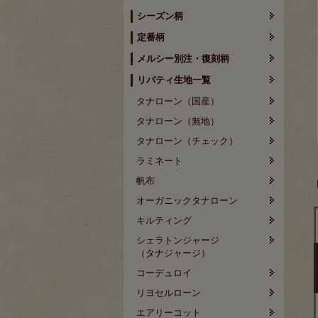
シーズン柄
定番柄
メルシー別注・復刻柄
リバティ生地一覧
タナローン（国産）
タナローン（無地）
タナローン（チェック）
ラミネート
帆布
オーガニックタナローン
キルティング
シェラトンジャージ
（タナジャージ）
コーデュロイ
リヨセルローン
エアリーコット