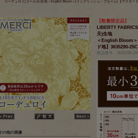
コーデュロイ(コール天)生地＜English Bloom＞(イングリッシュ・ブルーム)【マスタード地】
【数量限定品】
LIBERTY FAB
天)生地
＜English Bl
ド地】3635290-25C
商品番号 3635290-25
その他の画像