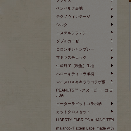
フライス
ベンベルグ裏地
テクノヴィンテージ
シルク
エステルシフォン
ダブルガーゼ
コロンボシャンブレー
マドラスチェック
生産終了（廃盤）生地
ハローキティコラボ柄
マイメロ＆キキララコラボ柄
PEANUTS™（スヌーピー）コラ
ボ柄
ピーターラビットコラボ柄
カットクロスセット
LIBERTY FABRICS × HANG TEN
maiando×Pattern Label made with