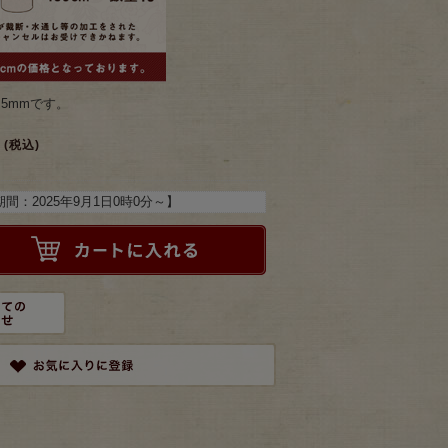
.5mmです。
(税込)
期間：
2025年9月1日0時0分
～】