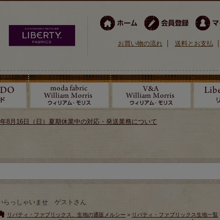
お買い物の流れ
送料とお支払
026年8月16日（日）夏期休業中の対応・発送業務について
いらっしゃいませ ゲストさん
リバティ・ファブリックス、生地の通販メルシー
>
リバティ・ファブリックス生地一覧