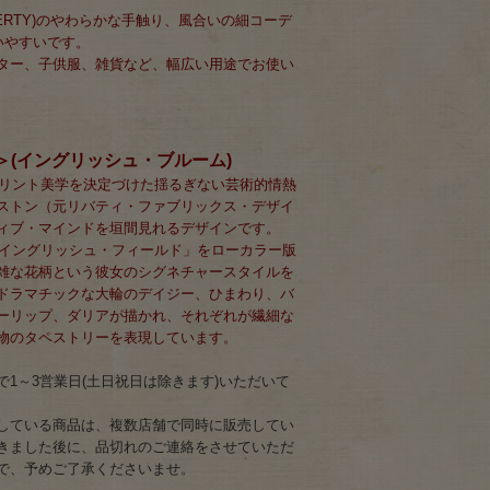
BERTY)のやわらかな手触り、風合いの細コーデ
いやすいです。
ター、子供服、雑貨など、幅広い用途でお使い
oom＞(イングリッシュ・ブルーム)
ィプリント美学を決定づけた揺るぎない芸術的情熱
ストン（元リバティ・ファブリックス・デザイ
ィブ・マインドを垣間見れるデザインです。
た「イングリッシュ・フィールド」をローカラー版
雑な花柄という彼女のシグネチャースタイルを
ドラマチックな大輪のデイジー、ひまわり、バ
ーリップ、ダリアが描かれ、それぞれが繊細な
物のタペストリーを表現しています。
1～3営業日(土日祝日は除きます)いただいて
している商品は、複数店舗で同時に販売してい
きました後に、品切れのご連絡をさせていただ
で、予めご了承くださいませ。