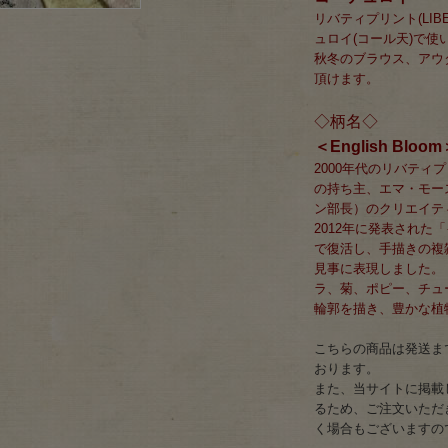
リバティプリント(LI
ュロイ(コール天)で使
秋冬のブラウス、アウ
頂けます。
◇柄名◇
＜English Bl
2000年代のリバテ
の持ち主、エマ・モー
ン部長）のクリエイテ
2012年に発表され
で復活し、手描きの複
見事に表現しました。
ラ、菊、ポピー、チュ
輪郭を描き、豊かな植
こちらの商品は発送まで
おります。
また、当サイトに掲載
るため、ご注文いただ
く場合もございますの