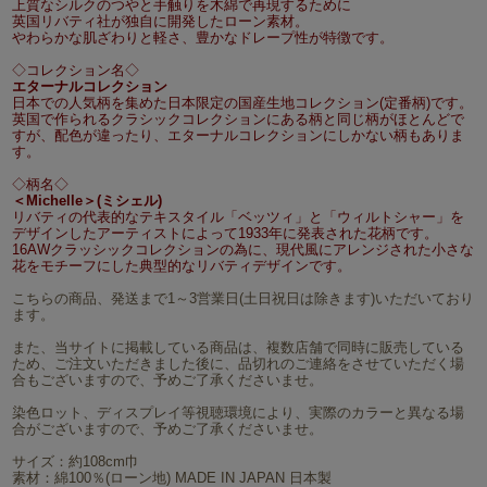
上質なシルクのつやと手触りを木綿で再現するために
英国リバティ社が独自に開発したローン素材。
やわらかな肌ざわりと軽さ、豊かなドレープ性が特徴です。
◇コレクション名◇
エターナルコレクション
日本での人気柄を集めた日本限定の国産生地コレクション(定番柄)です。
英国で作られるクラシックコレクションにある柄と同じ柄がほとんどで
すが、配色が違ったり、エターナルコレクションにしかない柄もありま
す。
◇柄名◇
＜Michelle＞(ミシェル)
リバティの代表的なテキスタイル「ベッツィ」と「ウィルトシャー」を
デザインしたアーティストによって1933年に発表された花柄です。
16AWクラッシックコレクションの為に、現代風にアレンジされた小さな
花をモチーフにした典型的なリバティデザインです。
こちらの商品、発送まで1～3営業日(土日祝日は除きます)いただいており
ます。
また、当サイトに掲載している商品は、複数店舗で同時に販売している
ため、ご注文いただきました後に、品切れのご連絡をさせていただく場
合もございますので、予めご了承くださいませ。
染色ロット、ディスプレイ等視聴環境により、実際のカラーと異なる場
合がございますので、予めご了承くださいませ。
サイズ：約108cm巾
素材：綿100％(ローン地) MADE IN JAPAN 日本製