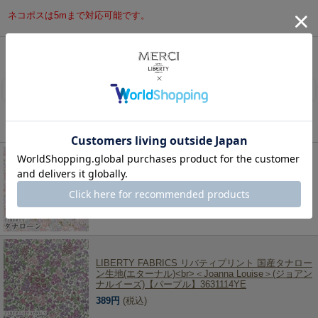
ネコポスは5mまで対応可能です。
リバティ・ファブリックス、生地の通販メルシー
>
リバティ・ファブリックス生地一覧
>
タナ
ローン（国産）
> LIBERTY FABRICS リバティプリント 国産タナローン生地(エターナル)＜
Michelle＞(ミシェル)【パープル】3636017XE
レビューを書く
この商品を見た人は、こちらの商品もチェックしています！
LIBERTY FABRICS リバティプリント 国産タナロー
ン生地(エターナル)<br>＜Michelle＞(ミッシェル)
【ピンク】3636017EE
389円
(税込)
LIBERTY FABRICS リバティプリント 国産タナロー
ン生地(エターナル)<br>＜Joanna Louise＞(ジョアン
ナルイーズ)【パープル】3631114YE
389円
(税込)