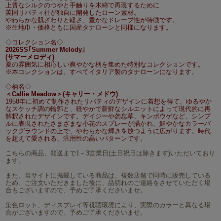
上質なシルクのつやと手触りを木綿で再現するために
英国リバティ社が独自に開発したローン素材。
やわらかな肌ざわりと軽さ、豊かなドレープ性が特徴です。
※生地巾・価格ともに国産タナローンと同様になります。
◇コレクション名◇
2026SS｢Summer Melody｣
(サマーメロディ)
夏の雰囲気に相応しい爽やかな柄を集めた特別なコレクションです。
※本コレクションは、すべてイタリア製のタナローンになります。
◇柄名◇
＜Callie Meadow＞(キャリー・メドウ)
1958年に初めて制作されたリバティのデザインに着想を得て、ゆるやか
なスケッチ調の輪郭と、軽やかで新鮮なシルエットによって現代的に再
解釈されたデザインです。デイジーや勿忘草、キンポウゲなど、シンプ
ルに表現されたさまざまな小花のスプレーが描かれ、鮮やかなカラーバ
ックグラウンドの上で、やわらかな輝きを放つように広がります。時代
を超えて愛される、汎用性の高いパターンです。
こちらの商品、発送まで1～3営業日(土日祝日は除きます)いただいており
ます。
また、当サイトに掲載している商品は、複数店舗で同時に販売している
ため、ご注文いただきました後に、品切れのご連絡をさせていただく場
合もございますので、予めご了承くださいませ。
染色ロット、ディスプレイ等視聴環境により、実際のカラーと異なる場
合がございますので、予めご了承くださいませ。