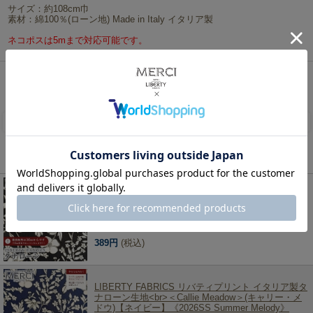
サイズ：約108cm巾
素材：綿100％(ローン地) Made in Italy イタリア製
ネコポスは5mまで対応可能です。
リバティ・ファブリックス、生地の通販メルシー
>
シーズン限定柄（2009秋冬～）
>
2026年
春夏追加柄(Summer Melody)
> LIBERTY FABRICS リバティプリント イタリア製タナローン生
地＜Callie Meadow＞(キャリー・メドウ)【すみ黒】《2026SS Summer Melody》363J7511-
26BU
レビューを書く
この商品を見た人は、こちらの商品もチェックしています！
LIBERTY FABRICS リバティプリント イタリア製タ
ナローン生地<br>＜Callie Meadow＞(キャリー・メ
ドウ)【ブラック】《2026SS Summer Melody》
363J7511-26AU
389円
(税込)
LIBERTY FABRICS リバティプリント イタリア製タ
ナローン生地<br>＜Callie Meadow＞(キャリー・メ
ドウ)【ネイビー】《2026SS Summer Melody》