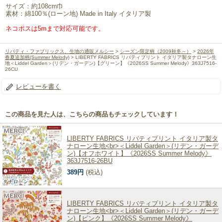
サイズ：約108cm巾
素材：綿100％(ローン地) Made in Italy イタリア製
ネコポスは5mまで対応可能です。
リバティ・ファブリックス、生地の通販メルシー
>
シーズン限定柄（2009秋冬～）
>
2026年
春夏追加柄(Summer Melody)
> LIBERTY FABRICS リバティプリント イタリア製タナローン生
地＜Liddel Garden＞(リデン・ガーデン)【グリーン】《2026SS Summer Melody》363J7516-
26CU
レビューを書く
この商品を見た人は、こちらの商品もチェックしています！
LIBERTY FABRICS リバティプリント イタリア製タ
ナローン生地<br>＜Liddel Garden＞(リデン・ガーデ
ン)【オフホワイト】《2026SS Summer Melody》
363J7516-26BU
389円
(税込)
LIBERTY FABRICS リバティプリント イタリア製タ
ナローン生地<br>＜Liddel Garden＞(リデン・ガーデ
ン)【ピンク】《2026SS Summer Melody》