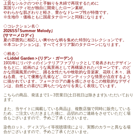
上質なシルクのつやと手触りを木綿で再現するために
英国リバティ社が独自に開発したローン素材。
やわらかな肌ざわりと軽さ、豊かなドレープ性が特徴です。
※生地巾・価格ともに国産タナローンと同様になります。
◇コレクション名◇
2026SS｢Summer Melody｣
(サマーメロディ)
夏の雰囲気に相応しい爽やかな柄を集めた特別なコレクションです。
※本コレクションは、すべてイタリア製のタナローンになります。
◇柄名◇
＜Liddel Garden＞(リデン・ガーデン)
1931年にリバティのインテリアファブリックとして発表されたデザイン
をもとに、絵画のような風景画として再構築されたパターンです。のど
かな田園風景の中に、踊る女性たちや牧歌的な音楽家、花咲く木々、跳
ねる鹿、そして優雅な孔雀など、ロマンティックな情景が点在するよう
に描かれています。フォークロアの趣を感じさせるこの牧歌的なデザイ
ンは、自然との喜びに満ちたつながりを美しく表現しています。
こちらの商品、発送まで1～3営業日(土日祝日は除きます)いただいており
ます。
また、当サイトに掲載している商品は、複数店舗で同時に販売している
ため、ご注文いただきました後に、品切れのご連絡をさせていただく場
合もございますので、予めご了承くださいませ。
染色ロット、ディスプレイ等視聴環境により、実際のカラーと異なる場
合がございますので、予めご了承くださいませ。