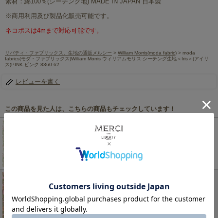
素材：綿100％(シーチング地) MADE IN JAPAN 日本製
※商用利用及び製品化販売可能です。
ネコポスは4mまで対応可能です。
リバティ・ファブリックス、生地の通販メルシー
>
William Morris(moda fabric)
> moda
fabrics(モダ・ファブリックス)William Morris ウィリアムモリス シーチング生地＜Iris＞(アイリ
ス)PINK ピンク 8360-62
レビューを書く
この商品を見た人は、こちらの商品もチェックしています！
moda fabrics(モダ・ファブリックス)William Morris
ウィリアムモリス オパール生地<br>＜Pimpernel＞
(ピンパネル)GRASS SHELL(グラスシェル)8065-17
330円
(税込)
moda fabrics(モダ・ファブリックス)William Morris
ウィリアムモリス シーチング生地<br>＜
Honeysuckle＞(ハニーサックル)PINK ROSE ピンク
ローズ 8362-67
220円
(税込)