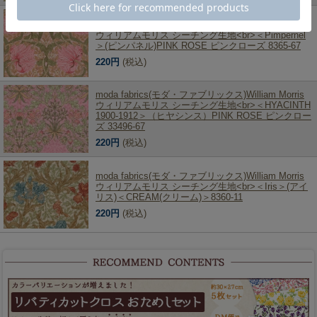
moda fabrics(モダ・ファブリックス)William Morris
ウィリアムモリス シーチング生地<br>＜Pimpernel
＞(ピンパネル)PINK ROSE ピンクローズ 8365-67
220円
(税込)
moda fabrics(モダ・ファブリックス)William Morris
ウィリアムモリス シーチング生地<br>＜HYACINTH
1900-1912＞（ヒヤシンス）PINK ROSE ピンクロー
ズ 33496-67
220円
(税込)
moda fabrics(モダ・ファブリックス)William Morris
ウィリアムモリス シーチング生地<br>＜Iris＞(アイ
リス)＜CREAM(クリーム)＞8360-11
220円
(税込)