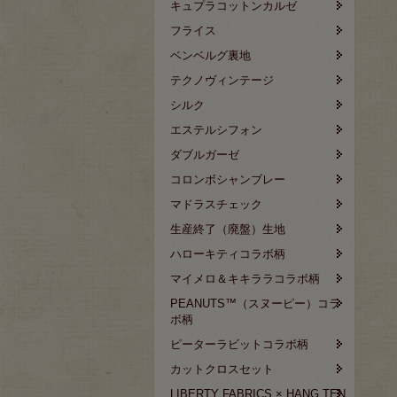
キュプラコットンカルゼ
フライス
ベンベルグ裏地
テクノヴィンテージ
シルク
エステルシフォン
ダブルガーゼ
コロンボシャンブレー
マドラスチェック
生産終了（廃盤）生地
ハローキティコラボ柄
マイメロ＆キキララコラボ柄
PEANUTS™（スヌーピー）コラ
ボ柄
ピーターラビットコラボ柄
カットクロスセット
LIBERTY FABRICS × HANG TEN