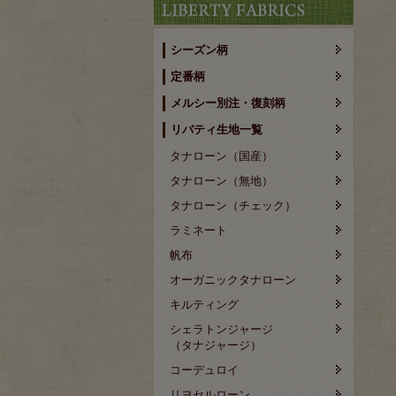
シーズン柄
定番柄
メルシー別注・復刻柄
リバティ生地一覧
タナローン（国産）
タナローン（無地）
タナローン（チェック）
ラミネート
帆布
オーガニックタナローン
キルティング
シェラトンジャージ
（タナジャージ）
コーデュロイ
リヨセルローン