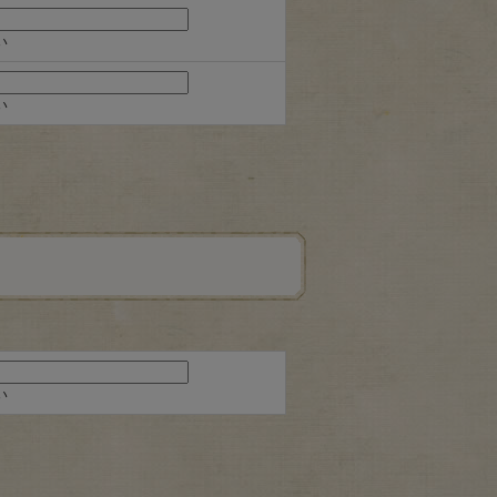
い
い
い