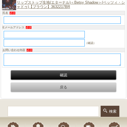
リップストップ生地(エターナル)＜Betsy Shadow＞(ベッツィ・シ
ャドゥ)【ブラウン】3632217BR
氏名
必須
Eメールアドレス
必須
（確認）
お問い合わせ内容
必須