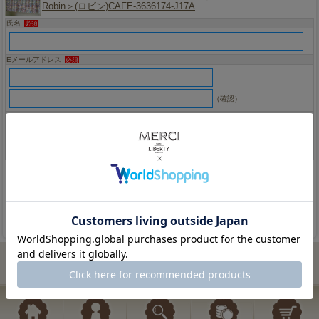
Robin＞(ロビン)CAFE-3636174-J17A
氏名
必須
Eメールアドレス
必須
（確認）
お問い合わせ内容
必須