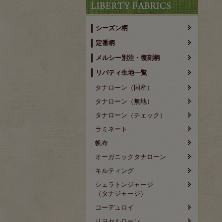
シーズン柄
定番柄
メルシー別注・復刻柄
リバティ生地一覧
タナローン（国産）
タナローン（無地）
タナローン（チェック）
ラミネート
帆布
オーガニックタナローン
キルティング
シェラトンジャージ
（タナジャージ）
コーデュロイ
リヨセルローン