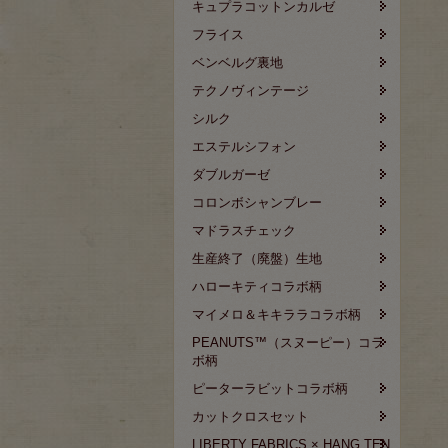
キュプラコットンカルゼ
フライス
ベンベルグ裏地
テクノヴィンテージ
シルク
エステルシフォン
ダブルガーゼ
コロンボシャンブレー
マドラスチェック
生産終了（廃盤）生地
ハローキティコラボ柄
マイメロ＆キキララコラボ柄
PEANUTS™（スヌーピー）コラ
ボ柄
ピーターラビットコラボ柄
カットクロスセット
LIBERTY FABRICS × HANG TEN